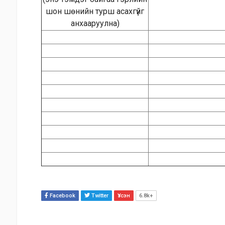
шон шөнийн турш асахгүйг
анхааруулна)
Facebook
Twitter
Үзсэн
6.8k+