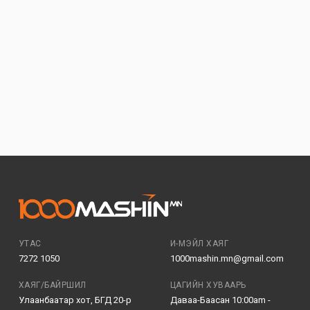
УТАС
И-МЭЙЛ ХАЯГ
7272 1050
1000mashin.mn@gmail.com
ХАЯГ/БАЙРШИЛ
ЦАГИЙН ХУВААРЬ
Улаанбаатар хот, БГД 20-р
Даваа-Баасан 10:00am -