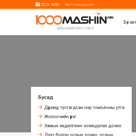
7272 1050
Авто мэдээлэл
ИЙМ АМАРХАН ГЭЖ ҮҮ
Бусад
Дүрэмд тусгагдсан нэр томъёоны утга
Жолоочийн үүрэг
Замын хөдөлгөөн зохицуулах дохио
Дуут болон ослын дохио, ослын