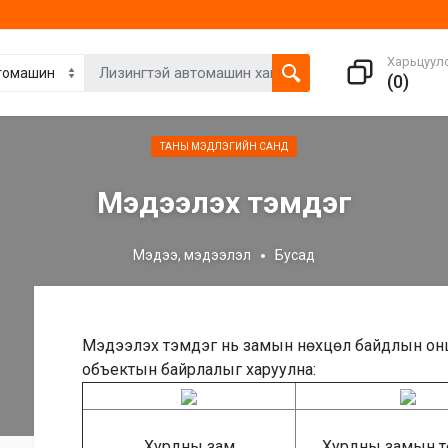
Харьцуул
(
0
)
ТАНЫ МЭДЛЭГИЙН САНД
Мэдээлэх тэмдэг
Мэдээ, мэдээлэл
Бусад
Мэдээлэх тэмдэг нь замын нөхцөл байдлын онцл
объектын байрлалыг харуулна:
Хурдны зам
Хурдны замын т