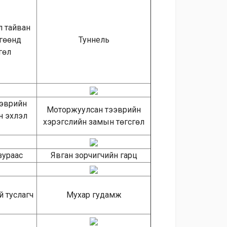
л тайван
гөөнд
Туннель
гөл
эврийн
Моторжуулсан тээврийн
н эхлэл
хэрэгслийн замын төгсгөл
зураас
Явган зорчигчийн гарц
 туслагч
Мухар гудамж