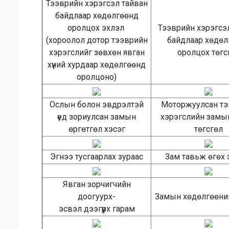
Тээврийн хэрэгсэл тайван
байдлаар хөдөлгөөнд
оролцох эхлэл
Тээврийн хэрэгсэ
(хороолол дотор тээврийн
байдлаар хөдөл
хэрэгслийг зөвхөн явган
оролцох төгс
хүний хурдаар хөдөлгөөнд
оролцоно)
Ослын болон эвдрэлтэй
Моторжуулсан тэ
үед зориулсан замын
хэрэгслийн замы
өргөтгөл хэсэг
төгсгөл
Эгнээ тусгаарлах зураас
Зам тавьж өгөх 
Явган зорчигчийн
доогуурх-
Замын хөдөлгөөний
эсвэл дээгүүрх гарам