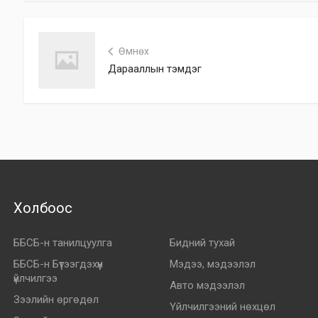
Өмнөх
Дарааллын тэмдэг
Холбоос
ББСБ-н танилцуулга
Бидний тухай
ББСБ-н Бүтээгдэхүүн
Мэдээ, мэдээлэл
үйлчилгээ
Авто мэдээлэл
Зээлийн өргөдөл
Үйлчилгээний нөхцөл