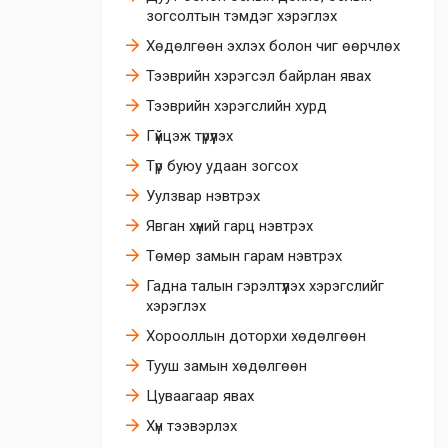
зогсолтын тэмдэг хэрэглэх
Хөдөлгөөн эхлэх болон чиг өөрчлөх
Тээврийн хэрэгсэл байрлан явах
Тээврийн хэрэгслийн хурд
Гүйцэж түрүүлэх
Түр буюу удаан зогсох
Уулзвар нэвтрэх
Явган хүний гарц нэвтрэх
Төмөр замын гарам нэвтрэх
Гадна талын гэрэлтүүлэх хэрэгслийг
хэрэглэх
Хорооллын доторхи хөдөлгөөн
Тууш замын хөдөлгөөн
Цуваагаар явах
Хүн тээвэрлэх