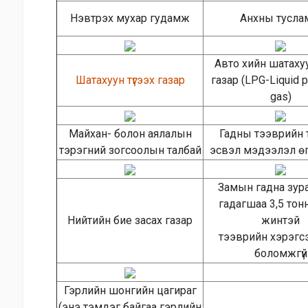
Нэвтрэх мухар гудамж
Анхны тусл
Авто хийн шатахуу
Шатахуун түгээх газар
газар (LPG-Liquid 
gas)
Майхан- болон аялалын
Гадны тээврийн 
тэрэгний зогсоолын талбай
эсвэл мэдээлэл өг
Замын гадна зур
гадагшаа 3,5 тонно
Нийтийн бие засах газар
жинтэй
тээврийн хэрэгс
боломжгүй
Гэрлийн шонгийн цагираг
(энэ тэмдэг байгаа гэрлийн