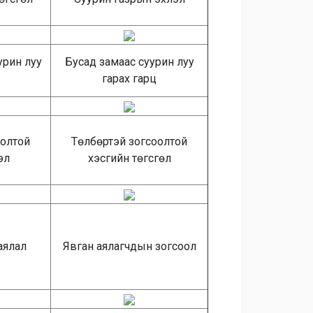
урин луу
Бусад замаас суурин луу
гарах гарц
оолтой
Төлбөртэй зогсоолтой
эл
хэсгийн төгсгөл
аялал
Явган аялагчдын зогсоол