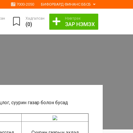
7000-2050
БИФОРВАРД ФИНАНС ББСБ
сан
Хадгалсан
Нэвтрэх
(
0
)
ЗАР НЭМЭХ
ог, суурин газар болон бусад
өгсгөл
Суурин газрын эхлэл