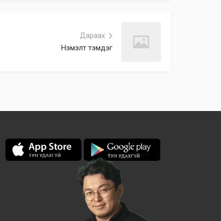
Дараах
Нэмэлт тэмдэг