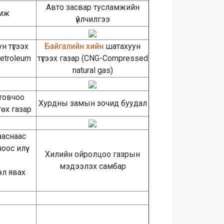
Авто засвар тусламжийн
амж
үйлчилгээ
н түгээх
Байгалийн хийн
шатахуун
petroleum
түгээх газар (CNG-Compressed
natural gas)
товчоо
Хурдны замын зочид буудал
өх газар
ааснаас
ос илүү
Хилийн ойролцоо газрын
мэдээлэх самбар
эл явах