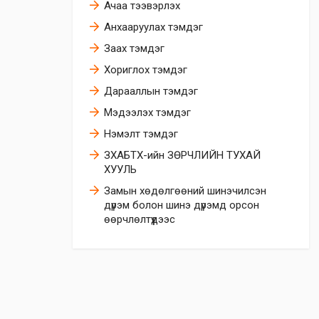
Ачаа тээвэрлэх
Анхааруулах тэмдэг
Заах тэмдэг
Хориглох тэмдэг
Дарааллын тэмдэг
Мэдээлэх тэмдэг
Нэмэлт тэмдэг
ЗХАБТХ-ийн ЗӨРЧЛИЙН ТУХАЙ
ХУУЛЬ
Замын хөдөлгөөний шинэчилсэн
дүрэм болон шинэ дүрэмд орсон
өөрчлөлтүүдээс