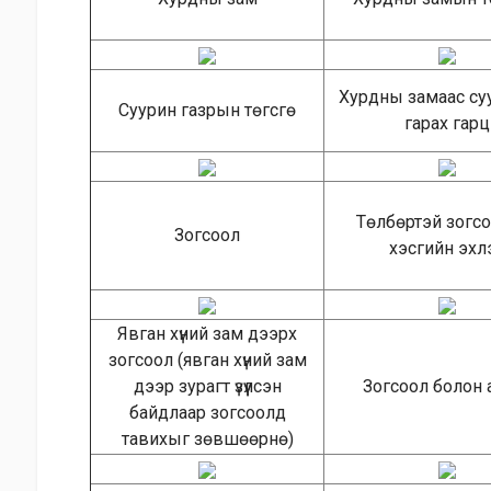
Хурдны замаас су
Суурин газрын төгсгө
гарах гарц
Төлбөртэй зогс
Зогсоол
хэсгийн эхл
Явган хүний зам дээрx
зогсоол (явган хүний зам
дээр зурагт үзүүлсэн
Зогсоол болон 
байдлаар зогсоолд
тавихыг зөвшөөрнө)