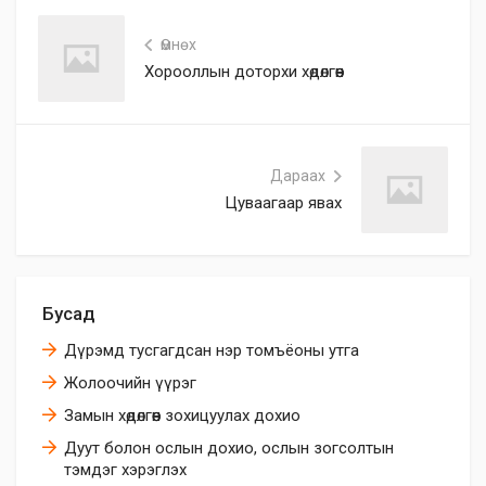
Өмнөх
Хорооллын доторхи хөдөлгөөн
Дараах
Цуваагаар явах
Бусад
Дүрэмд тусгагдсан нэр томъёоны утга
Жолоочийн үүрэг
Замын хөдөлгөөн зохицуулах дохио
Дуут болон ослын дохио, ослын зогсолтын
тэмдэг хэрэглэх