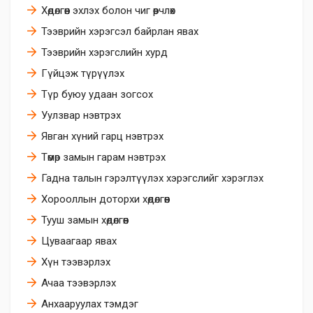
Хөдөлгөөн эхлэх болон чиг өөрчлөх
Тээврийн хэрэгсэл байрлан явах
Тээврийн хэрэгслийн хурд
Гүйцэж түрүүлэх
Түр буюу удаан зогсох
Уулзвар нэвтрэх
Явган хүний гарц нэвтрэх
Төмөр замын гарам нэвтрэх
Гадна талын гэрэлтүүлэх хэрэгслийг хэрэглэх
Хорооллын доторхи хөдөлгөөн
Тууш замын хөдөлгөөн
Цуваагаар явах
Хүн тээвэрлэх
Ачаа тээвэрлэх
Анхааруулах тэмдэг