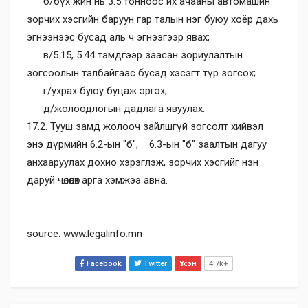
б/бүх жин нь 3.5 тонноос их ачааны автомашин
зорчих хэсгийн баруун гар талын нэг буюу хоёр дахь
эгнээнээс бусад аль ч эгнээгээр явах;
в/5.15, 5.44 тэмдгээр заасан зориулалтын
зогсоолын талбайгаас бусад хэсэгт түр зогсох;
г/ухрах буюу буцаж эргэх;
д/жолоодлогын дадлага явуулах.
17.2. Тууш замд жолооч зайлшгүй зогсолт хийвэл
энэ дүрмийн 6.2-ын "б", 6.3-ын "б" заалтын дагуу
анхааруулах дохио хэрэглэж, зорчих хэсгийг нэн
даруй чөлөөлөх арга хэмжээ авна.
source: www.legalinfo.mn
Facebook
Twitter
Үзсэн
4.7k+