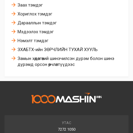
Заах тэмдэг
Хориглох тэмдэг
Дарааллын тэмдэг
Мэдээлэх тэмдэг
Нэмэлт тэмдэг
ЗХАБТХ-ийн ЗӨРЧЛИЙН ТУХАЙ ХУУЛЬ
Замын хөдөлгөөний шинэчилсэн дүрэм болон шинэ
дүрэмд орсон өөрчлөлтүүдээс
УТАС
7272 1050