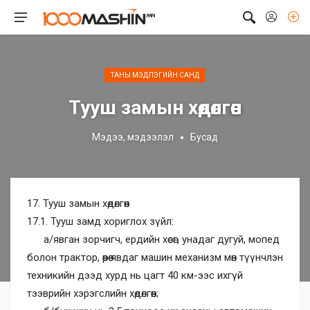
ТАНЫ МЭДЛЭГИЙН САНД
Тууш замын хөдөлгөөн
Мэдээ, мэдээлэл
Бусад
17. Тууш замын хөдөлгөөн
17.1. Тууш замд хориглох зүйл:
а/явган зорчигч, ердийн хөсөг, унадаг дугуй, мопед
болон трактор, өөрөө явдаг машин механизм мөн түүнчлэн
техникийн дээд хурд нь цагт 40 км-ээс ихгүй
тээврийн хэрэгслийн хөдөлгөөн;