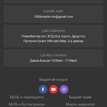
И-МЭЙЛ ХАЯГ
1000mashin.mn@gmail.com
ХАЯГ/БАЙРШИЛ
Улаанбаатар хот, БГД 20-р хороо, Дунд гол,
Прогресстранс ХХК-ийн байр, 2-р давхар
ЦАГИЙН ХУВААРЬ
Даваа-Баасан 10:00am - 17:00pm
Бидэнтэй нэгдэх
ББСБ-н танилцуулга
Бидний тухай
ББСБ-н Бүтээгдэхүүн
Мэдээ, мэдээлэл