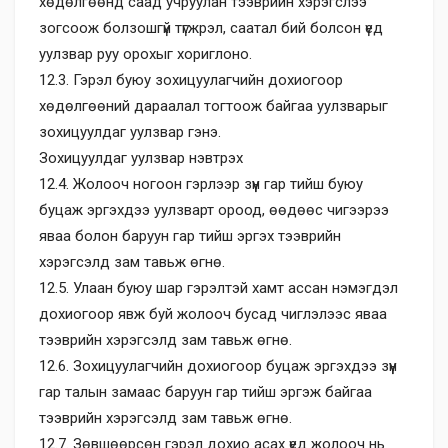
хөдөлгөөнд саад учруулан тээврийн хэрэгслээ
зогсоож болзошгүй түгжрэл, саатал бий болсон үед
уулзвар руу орохыг хориглоно.
12.3. Гэрэл буюу зохицуулагчийн дохиогоор
хөдөлгөөний дараалал тогтоож байгаа уулзварыг
зохицуулдаг уулзвар гэнэ.
Зохицуулдаг уулзвар нэвтрэх
12.4. Жолооч ногоон гэрлээр зүүн гар тийш буюу
буцаж эргэхдээ уулзварт ороод, өөдөөс чигээрээ
яваа болон баруун гар тийш эргэх тээврийн
хэрэгсэлд зам тавьж өгнө.
12.5. Улаан буюу шар гэрэлтэй хамт ассан нэмэгдэл
дохиогоор явж буй жолооч бусад чиглэлээс яваа
тээврийн хэрэгсэлд зам тавьж өгнө.
12.6. Зохицуулагчийн дохиогоор буцаж эргэхдээ зүүн
гар талын замаас баруун гар тийш эргэж байгаа
тээврийн хэрэгсэлд зам тавьж өгнө.
12.7. Зөвшөөрсөн гэрэл дохио асах үед жолооч нь