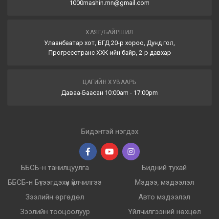
1000mashin.mn@gmail.com
ХАЯГ/БАЙРШИЛ
Улаанбаатар хот, БГД 20-р хороо, Дунд гол,
Прогресстранс ХХК-ийн байр, 2-р давхар
ЦАГИЙН ХУВААРЬ
Даваа-Баасан 10:00am - 17:00pm
Бидэнтэй нэгдэх
ББСБ-н танилцуулга
Бидний тухай
ББСБ-н Бүтээгдэхүүн үйлчилгээ
Мэдээ, мэдээлэл
Зээлийн өргөдөл
Авто мэдээлэл
Зээлийн тооцоолуур
Үйлчилгээний нөхцөл