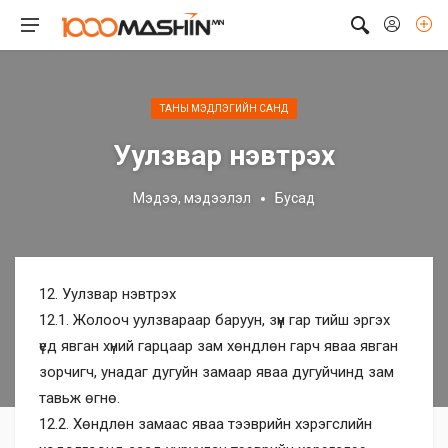
ТАНЫ МЭДЛЭГИЙН САНД
Уулзвар нэвтрэх
Мэдээ, мэдээлэл
Бусад
12. Уулзвар нэвтрэх
12.1. Жолооч уулзвараар баруун, зүүн гар тийш эргэх
үед явган хүний гарцаар зам хөндлөн гарч яваа явган
зорчигч, унадаг дугуйн замаар яваа дугуйчинд зам
тавьж өгнө.
12.2. Хөндлөн замаас яваа тээврийн хэрэгслийн