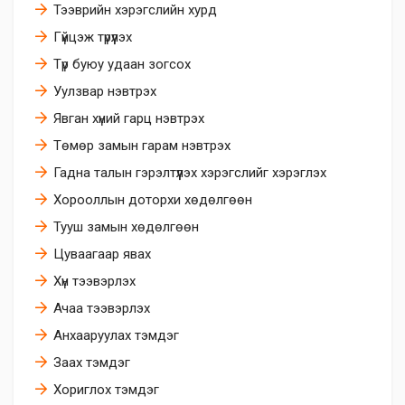
Тээврийн хэрэгслийн хурд
Гүйцэж түрүүлэх
Түр буюу удаан зогсох
Уулзвар нэвтрэх
Явган хүний гарц нэвтрэх
Төмөр замын гарам нэвтрэх
Гадна талын гэрэлтүүлэх хэрэгслийг хэрэглэх
Хорооллын доторхи хөдөлгөөн
Тууш замын хөдөлгөөн
Цуваагаар явах
Хүн тээвэрлэх
Ачаа тээвэрлэх
Анхааруулах тэмдэг
Заах тэмдэг
Хориглох тэмдэг