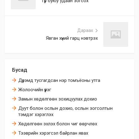
Түр буюу удаан зогсох
Дараах
Явган хүний гарц нэвтрэх
Бусад
Дүрэмд тусгагдсан нэр томъёоны утга
Жолоочийн үүрэг
Замын хөдөлгөөн зохицуулах дохио
Дуут болон ослын дохио, ослын зогсолтын
тэмдэг хэрэглэх
Хөдөлгөөн эхлэх болон чиг өөрчлөх
Тээврийн хэрэгсэл байрлан явах