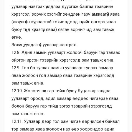
уулзвар нэвтрэх үйлдлээ дуусгаж байгаа тээврийн
хэрэгсэл, зорчих хэсгийг хөндлөн гарч амжаагүй яваа
(аюулгүйн зурвастай тохиолдолд түүнийг өнгөрч яваа
буюу түүнд хүрээгүй яваа) явган зорчигчид зам тавьж
өгнө.
Зохицуулдаггүй уулзвар нэвтрэх
12.8. Адил замын уулзварт жолооч баруун гар талаас
ойртон ирсэн тээврийн хэрэгсэлд зам тавьж өгнө.
12.9. Гол ба туслах замын уулзварт туслах замаар
яваа жолооч гол замаар яваа тээврийн хэрэгсэлд
зам тавьж өгнө.
12.10. Жолооч зүүн гар тийш буюу буцаж эргэхдээ
уулзварт ороод, адил замаар өөдөөс чигээрээ яваа
болон баруун гар тийш эргэх тээврийн хэрэгсэлд
зам тавьж өгнө.
12.11. Уулзвар дээр гол зам чигээ өөрчилсөн байвал
тэр замаар яваа жолооч нар өөр хоорондоо адил