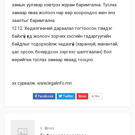
замын уулзвар нэвтрэх журам баримтална. Туслах
замаар яваа жолооч нар өөр хоорондоо мөн энэ
заалтыг баримтална.
12.12. Хөдөлгөөний дараалал тогтоосон тэмдэг
байхгүй үед жолооч зорчих хэсгийн гадаргуугийн
байдлыг тодорхойлж чадахгүй (харанхуй, манантай,
цас орсон, бохирдсон зэргээс шалтгаалан) бол
өөрийгөө туслах замаар яваад тооцно.
эх сурвалж: www.legalinfo.mn
Facebook
Twitter
Үзсэн
6.1k+
Өмнөх