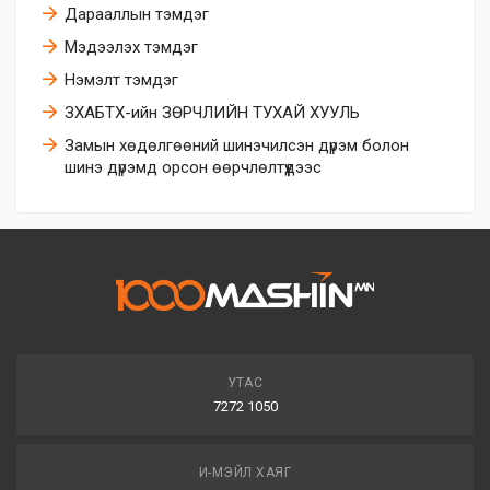
Дарааллын тэмдэг
Мэдээлэх тэмдэг
Нэмэлт тэмдэг
ЗХАБТХ-ийн ЗӨРЧЛИЙН ТУХАЙ ХУУЛЬ
Замын хөдөлгөөний шинэчилсэн дүрэм болон
шинэ дүрэмд орсон өөрчлөлтүүдээс
УТАС
7272 1050
И-МЭЙЛ ХАЯГ