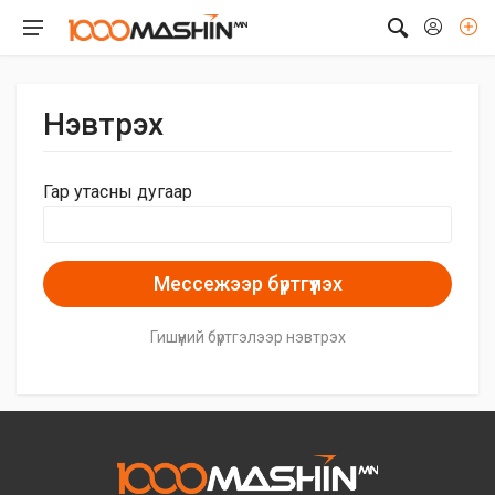
Нэвтрэх
Гар утасны дугаар
Мессежээр бүртгүүлэх
Гишүүний бүртгэлээр нэвтрэх