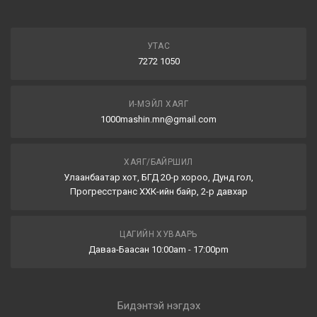
УТАС
7272 1050
И-МЭЙЛ ХАЯГ
1000mashin.mn@gmail.com
ХАЯГ/БАЙРШИЛ
Улаанбаатар хот, БГД 20-р хороо, Дунд гол,
Прогресстранс ХХК-ийн байр, 2-р давхар
ЦАГИЙН ХУВААРЬ
Даваа-Баасан 10:00am - 17:00pm
Бидэнтэй нэгдэх