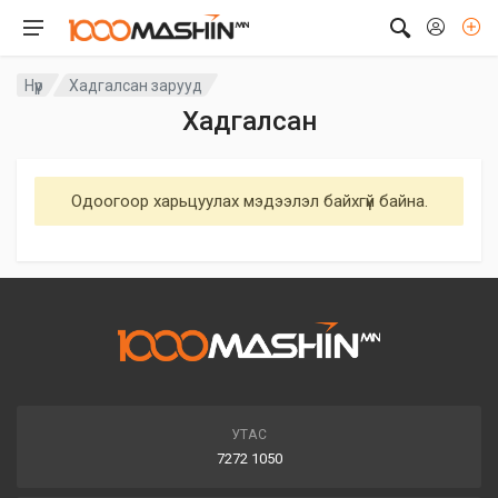
Нүүр
Хадгалсан зарууд
Хадгалсан
Одоогоор харьцуулах мэдээлэл байхгүй байна.
УТАС
7272 1050