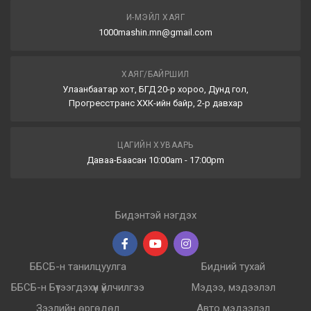
И-МЭЙЛ ХАЯГ
1000mashin.mn@gmail.com
ХАЯГ/БАЙРШИЛ
Улаанбаатар хот, БГД 20-р хороо, Дунд гол,
Прогресстранс ХХК-ийн байр, 2-р давхар
ЦАГИЙН ХУВААРЬ
Даваа-Баасан 10:00am - 17:00pm
Бидэнтэй нэгдэх
ББСБ-н танилцуулга
Бидний тухай
ББСБ-н Бүтээгдэхүүн үйлчилгээ
Мэдээ, мэдээлэл
Зээлийн өргөдөл
Авто мэдээлэл