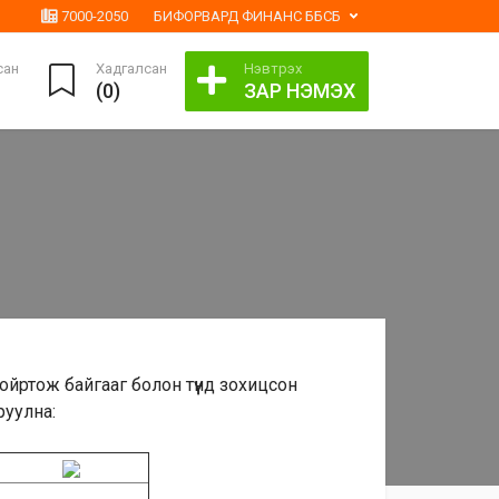
7000-2050
БИФОРВАРД ФИНАНС ББСБ
сан
Хадгалсан
Нэвтрэх
(
0
)
ЗАР НЭМЭХ
ойртож байгааг болон түүнд зохицсон
уулна:​