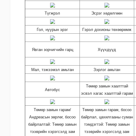
Түгжрэл
Эсрэг хөдөлгөөн
Гол, нуурын эрэг
Гэрэл дохионы төхөөрөмж
Явган зорчигчийн гарц
Хүүхдүүд
Мал, тэжээмэл амьтан
Зэрлэг амьтан
Төмөр замын хаалттай
Автобус
эсвэл хагас хаалттай гарам
Төмөр замын гарам/
Төмөр замын гарам, босоо
Андреасын зөрлөг, босоо
байрлал, цахилгааны суман
байрлалтай: Төмөр замын
тэмдэгтэй: Төмөр замын
тээврийн хэрэгсэлд зам
тээврийн хэрэгсэлд зам