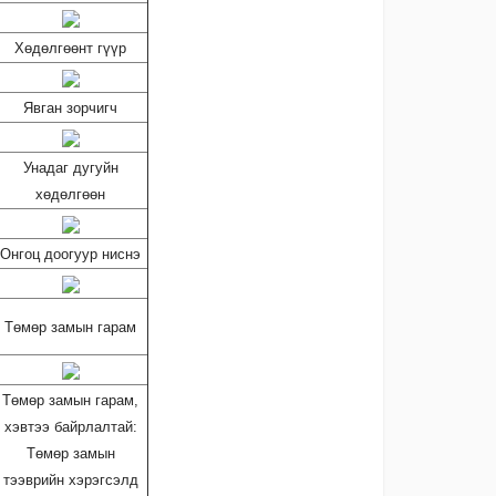
Хөдөлгөөнт гүүр
Явган зорчигч
Унадаг дугуйн
хөдөлгөөн
Онгоц доогуур ниснэ
Төмөр замын гарам
Төмөр замын гарам,
хэвтээ байрлалтай:
Төмөр замын
тээврийн хэрэгсэлд