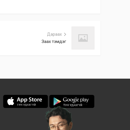
Дараах
Заах тэмдэг