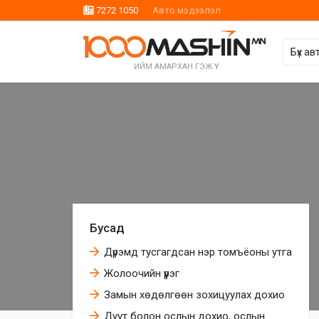
7272 1050
Авто мэдээлэл
ИЙМ АМАРХАН ГЭЖ ҮҮ
Бусад
Дүрэмд тусгагдсан нэр томъёоны утга
Жолоочийн үүрэг
Замын хөдөлгөөн зохицуулах дохио
Дуут болон ослын дохио, ослын