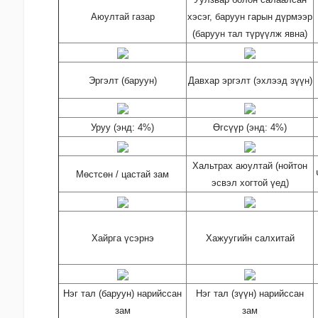
Аюултай газар
хэсэг, баруун гарын дүрмээр
(баруун тал түрүүлж явна)
Эргэлт (баруун)
Давхар эргэлт (эхлээд зүүн)
Уруу (энд: 4%)
Өгсүүр (энд: 4%)
Хальтрах аюултай (нойтон
Мөстсөн / цастай зам
эсвэл хогтой үед)
Хайрга үсэрнэ
Xажуугийн салхитай
Нэг тал (баруун) нарийссан
Нэг тал (зүүн) нарийссан
зам
зам