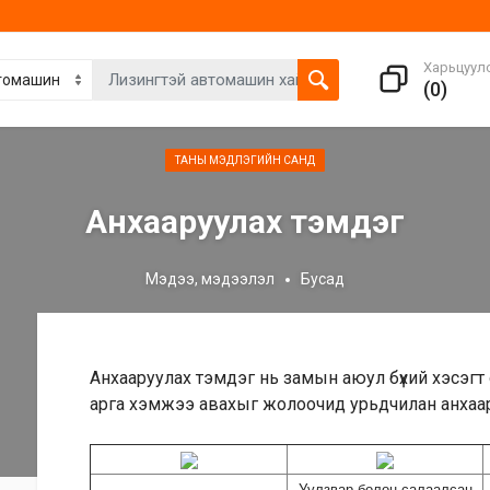
Харьцуул
(
0
)
ТАНЫ МЭДЛЭГИЙН САНД
Анхааруулах тэмдэг
Мэдээ, мэдээлэл
Бусад
Анхааруулах тэмдэг нь замын аюул бүхий хэсэгт 
арга хэмжээ авахыг жолоочид урьдчилан анхаар
Уулзвар болон салаалсан