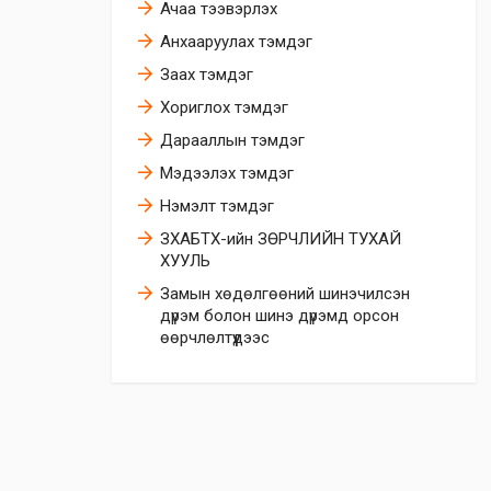
Ачаа тээвэрлэх
Анхааруулах тэмдэг
Заах тэмдэг
Хориглох тэмдэг
Дарааллын тэмдэг
Мэдээлэх тэмдэг
Нэмэлт тэмдэг
ЗХАБТХ-ийн ЗӨРЧЛИЙН ТУХАЙ
ХУУЛЬ
Замын хөдөлгөөний шинэчилсэн
дүрэм болон шинэ дүрэмд орсон
өөрчлөлтүүдээс