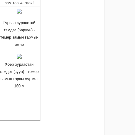
зам тавьж өгөх!
Гурван зураастай
тэмдэг (баруун) -
төмөр замын гармын
өмнө
Хоёр зураастай
тэмдэг (зүүн) - төмөр
замын гарам хүртэл
160 м