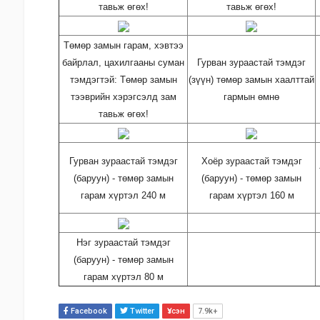
тавьж өгөх!
тавьж өгөх!
Төмөр замын гарам, хэвтээ
байрлал, цахилгааны суман
Гурван зураастай тэмдэг
тэмдэгтэй: Төмөр замын
(зүүн) төмөр замын хаалттай
тээврийн хэрэгсэлд зам
гармын өмнө
тавьж өгөх!
Гурван зураастай тэмдэг
Хоёр зураастай тэмдэг
(баруун) - төмөр замын
(баруун) - төмөр замын
гарам хүртэл 240 м
гарам хүртэл 160 м
Нэг зураастай тэмдэг
(баруун) - төмөр замын
гарам хүртэл 80 м
Facebook
Twitter
Үзсэн
7.9k+