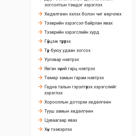
зогсолтын тэмдэг хэрэглэх
Хөдөлгөөн эхлэх болон чиг өөрчлөх
Тээврийн хэрэгсэл байрлан явах
Тээврийн хэрэгслийн хурд
Гүйцэж түрүүлэх
Түр буюу удаан зогсох
Уулзвар нэвтрэх
Явган хүний гарц нэвтрэх
Төмөр замын гарам нэвтрэх
Гадна талын гэрэлтүүлэх хэрэгслийг
хэрэглэх
Хорооллын доторхи хөдөлгөөн
Тууш замын хөдөлгөөн
Цуваагаар явах
Хүн тээвэрлэх