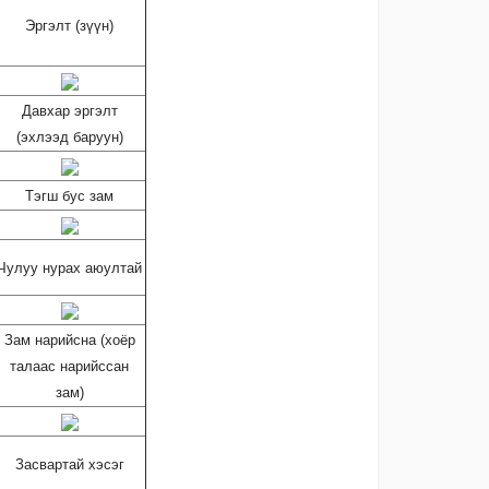
Эргэлт (зүүн)
Давхар эргэлт
(эхлээд баруун)
Тэгш бус зам
Чулуу нурах аюултай
Зам нарийсна (хоёр
талаас нарийссан
зам)
Засвартай хэсэг