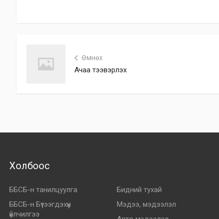
Өмнөх
Ачаа тээвэрлэх
Холбоос
ББСБ-н танилцуулга
Бидний тухай
ББСБ-н Бүтээгдэхүүн
Мэдээ, мэдээлэл
үйлчилгээ