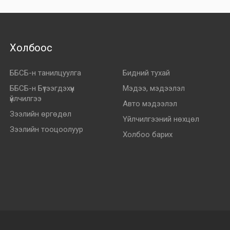
Холбоос
ББСБ-н танилцуулга
Бидний тухай
ББСБ-н Бүтээгдэхүүн
Мэдээ, мэдээлэл
үйлчилгээ
Авто мэдээлэл
Зээлийн өргөдөл
Үйлчилгээний нөхцөл
Зээлийн тооцоолуур
Холбоо барих