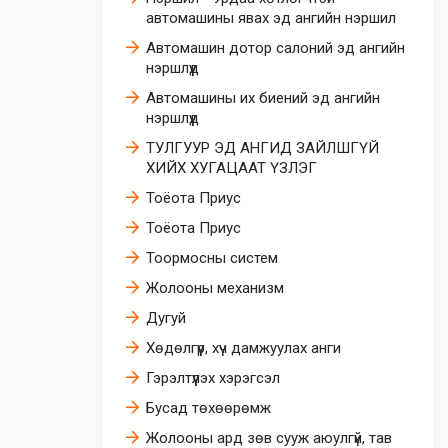
автомашины явах эд ангийн нэршил
Автомашин дотор салоний эд ангийн
нэршлүүд
Автомашины их биений эд ангийн
нэршлүүд
ТУЛГУУР ЭД АНГИД ЗАЙЛШГҮЙ
ХИЙХ ХУГАЦААТ ҮЗЛЭГ
Тоёота Приус
Тоёота Приус
Тоормосны систем
Жолооны механизм
Дугуй
​Хөдөлгүүр, хүч дамжуулах анги
​Гэрэлтүүлэх хэрэгсэл
Бусад төхөөрөмж
Жолооны ард зөв сууж аюулгүй, тав