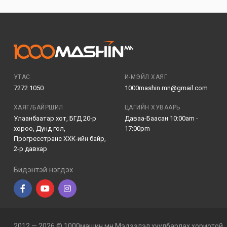
УТАС
И-МЭЙЛ ХАЯГ
7272 1050
1000mashin.mn@gmail.com
ХАЯГ/БАЙРШИЛ
ЦАГИЙН ХУВААРЬ
Улаанбаатар хот, БГД 20-р
Даваа-Баасан 10:00am -
хороо, Дунд гол,
17:00pm
Прогресстранс ХХК-ийн байр,
2-р давхар
Бидэнтэй нэгдэх
2012 — 2026 © 1000машин.мн Мэдээлэл хуулбарлах хориотой.