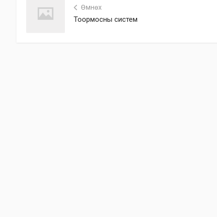
Өмнөх
Тоормосны систем