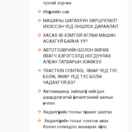
тухтай зорчих
Илүүдлийн сав
МАШИНЫ ШАТАХУУН ЗАРЦУУЛАЛТ
ИХЭССЭН ҮЕД ОНШЛОХ ДАРААЛАЛ
ХАСАХ 40 ХЭМТЭЙ ӨГЛӨӨ МАШИН
АСАХГҮЙ БАЙНА УУ?
АВТОТЭЭВРИЙН БОЛОН ӨӨРӨӨ
ЯВАГЧ ХЭРЭГСЭЛД НОГДУУЛАХ
АЛБАН ТАТВАРЫН ХЭМЖЭЭ
TRACTION CONTROL: ЯМАР ҮЕД ТУС
БОЛЖ, ЯМАР ҮЕД ТУС БОЛЖ
ЧАДАХГҮЙ ВЭ?
Автомашинд зайлшгүй хийгдэх
шаардлагатай үйлчилгээний ажлын
үечлэл
Хөдөлгүүрийн тосны түвшинг шалгах
​ Хөдөлгүүрийн тосыг сонгож авах
болон солихдоо анхаарах зүйлс