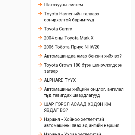
Шатахууны систем
Тoyota Harrier-ийн талаарх
сонирхолтой баримтууд
Toyota Camry
2004 оны Тoyota Mark X
2006 Тоёота Приус NHW20
Автомашиндаа ямар бензин хийх вэ?
Toyota Crown 180 бүтэн шинэчлэгдсэн
загвар
ALPHARD ТҮҮХ
Автомашины хийцийн онцлог, ангилал
түүнд тавигдах шаардлагууд
ШАР ГЭРЭЛ АСААД ХЭДЭН КМ
ЯВДАГ ВЭ?
Нэршил - Хойноо хөтлөгчтэй
автомашины явах эд ангийн нэршил
Нэршил - Урдаа хөтлөгчтэй