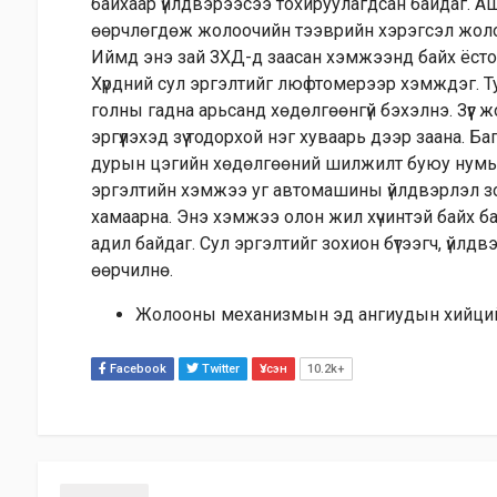
байхаар үйлдвэрээсээ тохируулагдсан байдаг. 
өөрчлөгдөж жолоочийн тээврийн хэрэгсэл жолоо
Иймд энэ зай ЗХД-д заасан хэмжээнд байх ёсто
Хүрдний сул эргэлтийг люфтомерээр хэмждэг. Ту
голны гадна арьсанд хөдөлгөөнгүй бэхэлнэ. Зүүг
эргүүлэхэд зүү тодорхой нэг хуваарь дээр заана. Б
дурын цэгийн хөдөлгөөний шилжилт буюу нумын
эргэлтийн хэмжээ уг автомашины үйлдвэрлэл зог
хамаарна. Энэ хэмжээ олон жил хүчинтэй байх ба 
адил байдаг. Сул эргэлтийг зохион бүтээгч, үйл
өөрчилнө.
Жолооны механизмын эд ангиудын хийций
Facebook
Twitter
Үзсэн
10.2k+