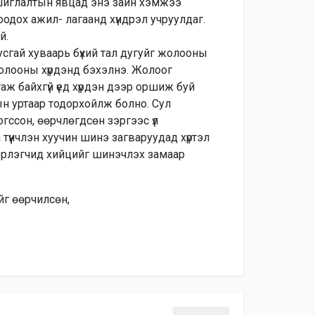
Ашиглалтын явцад энэ зайн хэмжээ
дох ажил- лагаанд хүндрэл учруулдаг.
й.
сгай хуваарь бүхий тал дугуйг жолооны
 жолооны хүрдэнд бэхэлнэ. Жолоог
агаж байхгүй үед хүрдэн дээр оршиж буй
 уртаар тодорхойлж болно. Сул
ссон, өөрчлөгдсөн зэргээс үл
түүнчлэн хуучин шинэ загваруудад хүртэл
двэрлэгчид хийцийг шинэчлэх замаар
г өөрчилсөн,