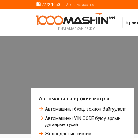
7272 1050
Авто мэдээлэл
ИЙМ АМАРХАН ГЭЖ ҮҮ
Автомашины ерөнхий мэдлэг
Автомашины бүтэц, зохион байгуулалт
Автомашины VIN CODE буюу арлын
дугаарын тухай
Жолоодлогын систем