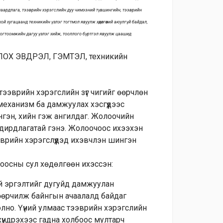
шаардлага, тээврийн хэрэгслийн дуу чимээний түвшингийн, тээврийн
хой хугацаанд техникийн үзлэг тогтмол явуулж хөдөлгөөний аюулгүй байдал,
тогтоомжийн дагуу үзлэг хийж, тооллого бүртгэл явуулж цаашид
Х ЭВДРЭЛ, ГЭМТЭЛ, техникийн
ээврийн хэрэгслийн зүг чигийг өөрчлөн
механизм ба дамжуулах хэсгүүдээс
нгэн, хийн гэж ангилдаг. Жолоочийн
удирдлагатай гэнэ. Жолоочоос ихээхэн
ээврийн хэрэгслүүдэд ихэвчлэн шингэн
осны сул хөдөлгөөн ихэссэн:
ий эргэлтийг дугуйд дамжуулан
өөрчилж байнгын ачаалалд байдаг
олно. Үүний улмаас тээврийн хэрэгслийн
хүндрэхээс гадна холбоос мултарч