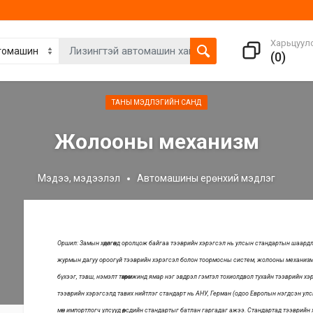
Харьцуул
(
0
)
ТАНЫ МЭДЛЭГИЙН САНД
Жолооны механизм
Мэдээ, мэдээлэл
Автомашины ерөнхий мэдлэг
Оршил: Замын хөдөлгөөнд оролцож байгаа тээврийн хэрэгсэл нь улсын стандартын шаардл
журмын дагуу ороогүй тээврийн хэрэгсэл болон тоормосны систем, жолооны механизм, дуг
бүхээг, тэвш, нэмэлт төхөөрөмжинд ямар нэг эвдрэл гэмтэл тохиолдвол тухайн тээврийн хэ
тээврийн хэрэгсэлд тавих нийтлэг стандарт нь АНУ, Герман (одоо Европын нэгдсэн улсы
мөн импортлогч улсууд өөрсдийн стандартыг батлан гаргадаг ажээ. Стандартад тээврий