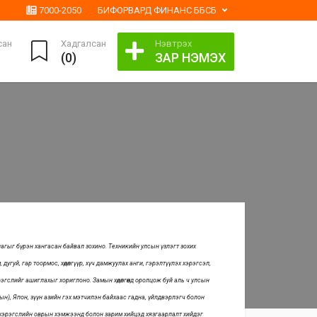
7000-2050
БИФОРВАРД ФИНАНС ББСБ
сан
Хадгалсан
Нэвтрэх
(
0
)
ЗАР НЭМЭХ
агыг бүрэн хангасан байвал зохино. Техникийн улсын үзлэгт зохих
уй, гар тоормос, хөдөлгүүр, хүч дамжуулах анги, гэрэлтүүлэх хэрэгсэл,
рэгслийг ашиглахыг хориглоно. Замын хөдөлгөөнд оролцож буй аль ч улсын
н), Япон, зүүн азийн гэх мэтчилэн байхаас гадна, үйлдвэрлэгч болон
н хэрэгслийн оврын хэмжээнд болон зарим хийцэд хязгаарлалт хийдэг