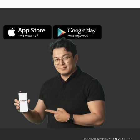
Хөгжүүлэлтийг
DAZO LLC