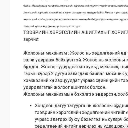
байна. Манай улсад тээврийн хэрэгслийн хэрэглээний үзүүлэлтүүдийн тооцоо, ерөнхий 
хэрэгслийн хорт хийг хэмжих арга зэрэг стандартууд мөрдөгдөж байна. Мөн аль ч улс тодор
экологитой холбогдсон агрегат, зангилгааны техникийн байдал, үзэмжинд зохих хууль 
тодорхой хугацаанд хөдөлгөөнд оролцох эрх олгодог.
ТЭЭВРИЙН ХЭРЭГСЛИЙН АШИГЛАХЫГ ХОРИГЛО
зөрчил:
Жолооны механизм : Жолоо нь хөдөлгөөний үед т
залж удирдаж байх үүрэгтэй. Жолоо нь жолооны 
бүрддэг. Жолоог удирдлагын хувьд механик, ши
гарын хүчээр 2 дугуй залагдаж байвал механик 
хэмжээний хүч зарцуулдаг учраас сүүлийн үеийн т
удирдлагатай жолоог ашиглах болсон.
Жолооны механизмын бэхэлгээ эвдэрсэн, холбо
Хөндлөн дагуу татуурга нь жолооны хүрдн
тээврийн хэрэгслийн хөдөлгөөний чигийг 
учраас элэгдэх буюу бэхэлгээ нь суларч б
хөдөлгөөний чигийг өөрчлөх нь удаашрах, 