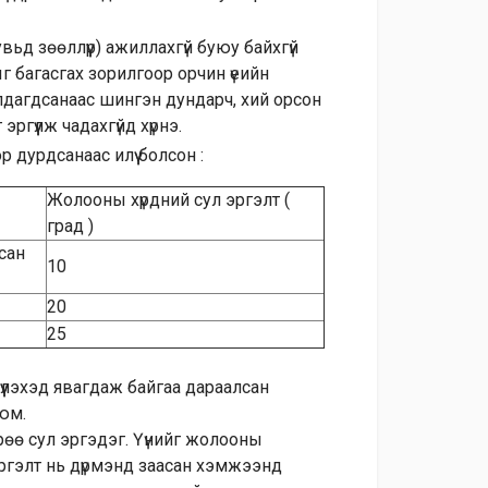
вьд зөөллүүр) ажиллахгүй буюу байхгүй
г багасгах зорилгоор орчин үеийн
 алдагдсанаас шингэн дундарч, хий орсон
ргүүлж чадахгүйд хүрнэ.
дурдсанаас илүү болсон :
Жолооны хүрдний сул эргэлт (
град )
сан
10
20
25
үлэхэд явагдаж байгаа дараалсан
 юм.
рөө сул эргэдэг. Үүнийг жолооны
эргэлт нь дүрмэнд заасан хэмжээнд