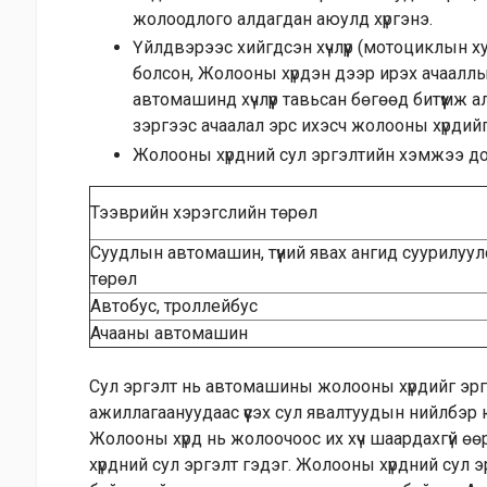
жолоодлого алдагдан аюулд хүргэнэ.
Үйлдвэрээс хийгдсэн хүчлүүр (мотоциклын ху
болсон, Жолооны хүрдэн дээр ирэх ачааллы
автомашинд хүчлүүр тавьсан бөгөөд битүүмж
зэргээс ачаалал эрс ихэсч жолооны хүрдийг э
Жолооны хүрдний сул эргэлтийн хэмжээ дор 
Тээврийн хэрэгслийн төрөл
Суудлын автомашин, түүний явах ангид суурилуул
төрөл
Автобус, троллейбус
Ачааны автомашин
Сул эргэлт нь автомашины жолооны хүрдийг эргү
ажиллагаануудаас үүсэх сул явалтуудын нийлбэр
Жолооны хүрд нь жолоочоос их хүч шаардахгүй өө
хүрдний сул эргэлт гэдэг. Жолооны хүрдний сул 