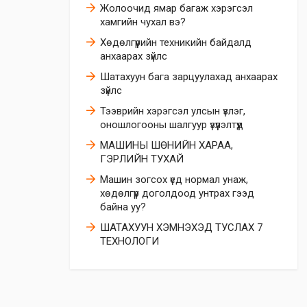
​Жолоочид ямар багаж хэрэгсэл
хамгийн чухал вэ?
Хөдөлгүүрийн техникийн байдалд
анхаарах зүйлс
Шатахуун бага зарцуулахад анхаарах
зүйлс
Тээврийн хэрэгсэл улсын үзлэг,
оношлогооны шалгуур үзүүлэлтүүд
МАШИНЫ ШӨНИЙН ХАРАА,
ГЭРЛИЙН ТУХАЙ
Машин зогсох үед нормал унаж,
хөдөлгүүр доголдоод унтрах гээд
байна уу?
ШАТАХУУН ХЭМНЭХЭД ТУСЛАХ 7
ТЕХНОЛОГИ