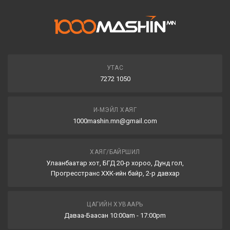
УТАС
7272 1050
И-МЭЙЛ ХАЯГ
1000mashin.mn@gmail.com
ХАЯГ/БАЙРШИЛ
Улаанбаатар хот, БГД 20-р хороо, Дунд гол,
Прогресстранс ХХК-ийн байр, 2-р давхар
ЦАГИЙН ХУВААРЬ
Даваа-Баасан 10:00am - 17:00pm