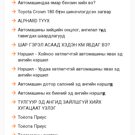
Автомашиндаа ямар бензин хийх вэ?
Toyota Crown 180 бүтэн шинэчлэгдсэн загвар
ALPHARD ТҮҮХ
Автомашины хийцийн онцлог, ангилал түүнд
тавигдах шаардлагууд
ШАР ГЭРЭЛ АСААД ХЭДЭН КМ ЯВДАГ ВЭ?
Нэршил - Хойноо хөтлөгчтэй автомашины явах эд
ангийн нэршил
Нэршил - Урдаа хөтлөгчтэй автомашины явах эд
ангийн нэршил
Автомашин дотор салоний эд ангийн нэршлүүд
Автомашины их биений эд ангийн нэршлүүд
ТУЛГУУР ЭД АНГИД ЗАЙЛШГҮЙ ХИЙХ
ХУГАЦААТ ҮЗЛЭГ
Тоёота Приус
Тоёота Приус