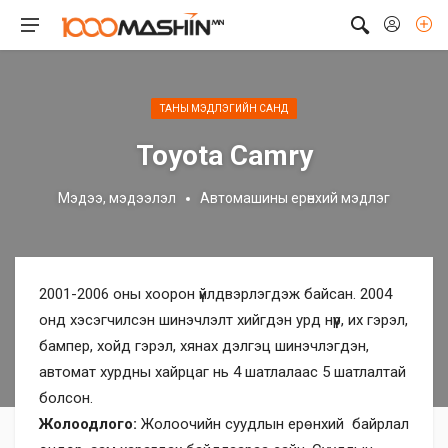
ТАНЫ МЭДЛЭГИЙН САНД
Toyota Camry
Мэдээ, мэдээлэл
Автомашины ерөнхий мэдлэг
2001-2006 оны хоорон үйлдвэрлэгдэж байсан. 2004
онд хэсэгчилсэн шинэчлэлт хийгдэн урд нүүр, их гэрэл,
бампер, хойд гэрэл, хянах дэлгэц шинэчлэгдэн,
автомат хурдны хайрцаг нь 4 шатлалаас 5 шатлалтай
болсон.
Жолоодлого:
Жолоочийн суудлын ерөнхий байрлал