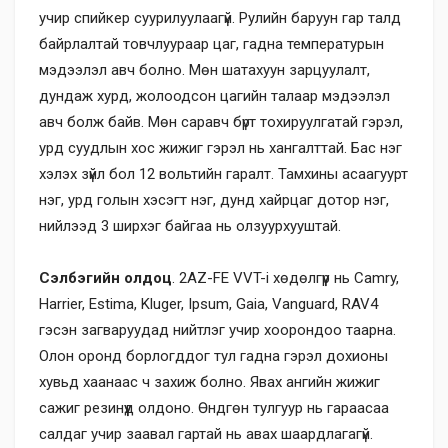
учир спийкер суурилуулаагүй. Рулийн баруун гар талд
байрлалтай товчлуураар цаг, гадна температурын
мэдээлэл авч болно. Мөн шатахуун зарцуулалт,
дундаж хурд, жолоодсон цагийн талаар мэдээлэл
авч болж байв. Мөн саравч бүрт тохируулгатай гэрэл,
урд суудлын хос жижиг гэрэл нь хангалттай. Бас нэг
хэлэх зүйл бол 12 вольтийн гаралт. Тамхины асаагуурт
нэг, урд голын хэсэгт нэг, дунд хайрцаг дотор нэг,
нийлээд 3 ширхэг байгаа нь олзуурхууштай.
Сэлбэгийн олдоц
. 2AZ-FE VVT-i хөдөлгүүр нь Camry,
Harrier, Estima, Kluger, Ipsum, Gaia, Vanguard, RAV4
гэсэн загваруудад нийтлэг учир хоорондоо таарна.
Олон оронд борлогддог тул гадна гэрэл дохионы
хувьд хаанаас ч захиж болно. Явах ангийн жижиг
сажиг резинүүд олдоно. Өндгөн тулгуур нь гараасаа
салдаг учир заавал гартай нь авах шаардлагагүй.