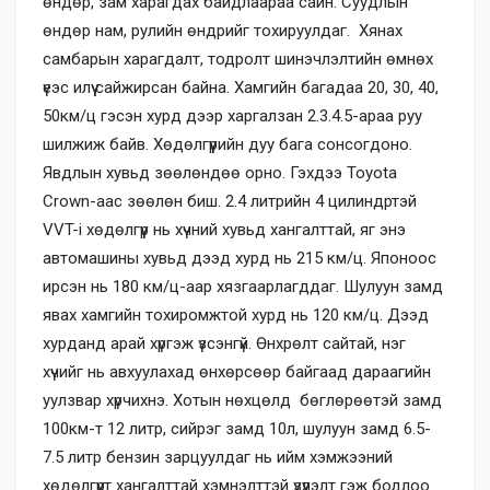
өндөр, зам харагдах байдлаараа сайн. Суудлын
өндөр нам, рулийн өндрийг тохируулдаг. Хянах
самбарын харагдалт, тодролт шинэчлэлтийн өмнөх
үеэс илүү сайжирсан байна. Хамгийн багадаа 20, 30, 40,
50км/ц гэсэн хурд дээр харгалзан 2.3.4.5-араа руу
шилжиж байв. Хөдөлгүүрийн дуу бага сонсогдоно.
Явдлын хувьд зөөлөндөө орно. Гэхдээ Toyota
Crown-аас зөөлөн биш. 2.4 литрийн 4 цилиндртэй
VVT-i хөдөлгүүр нь хүчний хувьд хангалттай, яг энэ
автомашины хувьд дээд хурд нь 215 км/ц. Японоос
ирсэн нь 180 км/ц-аар хязгаарлагддаг. Шулуун замд
явах хамгийн тохиромжтой хурд нь 120 км/ц. Дээд
хурданд арай хүргэж үзсэнгүй. Өнхрөлт сайтай, нэг
хүчийг нь авхуулахад өнхөрсөөр байгаад дараагийн
уулзвар хүрчихнэ. Хотын нөхцөлд бөглөрөөтэй замд
100км-т 12 литр, сийрэг замд 10л, шулуун замд 6.5-
7.5 литр бензин зарцуулдаг нь ийм хэмжээний
хөдөлгүүрт хангалттай хэмнэлттэй үзүүлэлт гэж бодлоо.