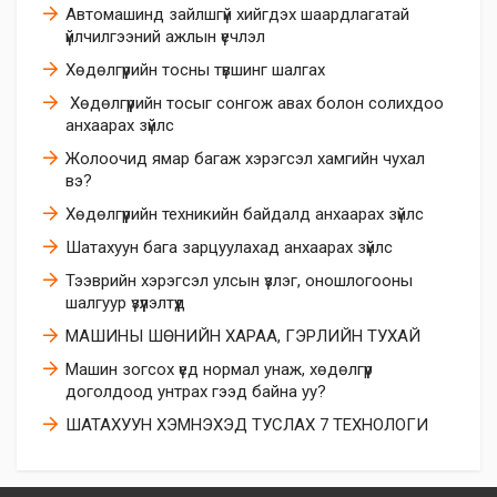
Автомашинд зайлшгүй хийгдэх шаардлагатай
үйлчилгээний ажлын үечлэл
Хөдөлгүүрийн тосны түвшинг шалгах
​ Хөдөлгүүрийн тосыг сонгож авах болон солихдоо
анхаарах зүйлс
​Жолоочид ямар багаж хэрэгсэл хамгийн чухал
вэ?
Хөдөлгүүрийн техникийн байдалд анхаарах зүйлс
Шатахуун бага зарцуулахад анхаарах зүйлс
Тээврийн хэрэгсэл улсын үзлэг, оношлогооны
шалгуур үзүүлэлтүүд
МАШИНЫ ШӨНИЙН ХАРАА, ГЭРЛИЙН ТУХАЙ
Машин зогсох үед нормал унаж, хөдөлгүүр
доголдоод унтрах гээд байна уу?
ШАТАХУУН ХЭМНЭХЭД ТУСЛАХ 7 ТЕХНОЛОГИ