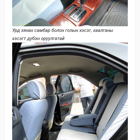
Урд хянах самбар болон голын хэсэг, хаалганы
хэсэгт дубэн оруулгатай