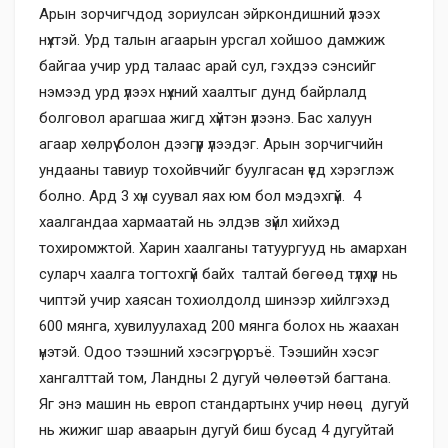
Арын зорчигчдод зориулсан эйркондишний үлээх
нүхтэй. Урд талын агаарын урсгал хойшоо дамжиж
байгаа учир урд талаас арай сул, гэхдээ сэнсийг
нэмээд урд үлээх нүхний хаалтыг дунд байрлалд
болговол арагшаа жигд хүйтэн үлээнэ. Бас халуун
агаар хөлрүү болон дээгүүр үлээдэг. Арын зорчигчийн
ундааны тавиур тохойвчийг буулгасан үед хэрэглэж
болно. Ард 3 хүн суувал яах юм бол мэдэхгүй. 4
хаалгандаа хармаатай нь элдэв зүйл хийхэд
тохиромжтой. Харин хаалганы татуургууд нь амархан
суларч хаалга тогтохгүй байх талтай бөгөөд түлхүүр нь
чиптэй учир хаясан тохиолдолд шинээр хийлгэхэд
600 мянга, хувилуулахад 200 мянга болох нь жаахан
үнэтэй. Одоо тээшний хэсэгрүү оръё. Тээшийн хэсэг
хангалттай том, Ландны 2 дугуй чөлөөтэй багтана.
Яг энэ машин нь европ стандартынх учир нөөц дугуй
нь жижиг шар аваарын дугуй биш бусад 4 дугуйтай