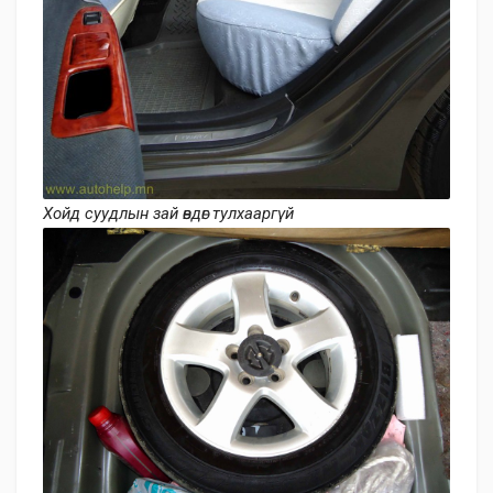
Хойд суудлын зай өвдөг тулхааргүй