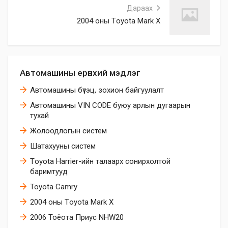
Дараах
2004 оны Тoyota Mark X
Автомашины ерөнхий мэдлэг
Автомашины бүтэц, зохион байгуулалт
Автомашины VIN CODE буюу арлын дугаарын
тухай
Жолоодлогын систем
Шатахууны систем
Тoyota Harrier-ийн талаарх сонирхолтой
баримтууд
Toyota Camry
2004 оны Тoyota Mark X
2006 Тоёота Приус NHW20