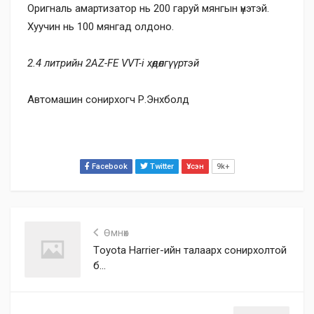
Оригналь амартизатор нь 200 гаруй мянгын үнэтэй.
Хуучин нь 100 мянгад олдоно.
2.4 литрийн 2AZ-FE VVT-i хөдөлгүүртэй
Автомашин сонирхогч Р.Энхболд
Facebook
Twitter
Үзсэн
9k+
Өмнөх
Тoyota Harrier-ийн талаарх сонирхолтой
б...