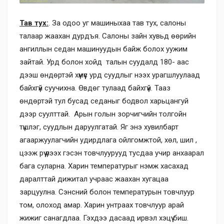
Тав тух:
. За одоо уг машиныхаа тав тух, салоны
талаар жаахан дурдъя. Салоны зайн хувьд өөрийн
ангиллын седан машинуудын байж болох уужим
зайтай. Урд болон хойд талын суудалд 180- аас
дээш өндөртэй хүмүүс урд суудлыг нээх урагшлуулаад
байхгүй суучихна. Өвдөг тулаад байхгүй. Тааз
өндөртэй тул бусад седаныг бодвол харьцангуй
дээр суулттай. Арын голын зорчигчийн толгойн
түшлэг, суудлын даруулгатай. Яг энэ хувилбарт
агааржуулагчийн удирдлага ойлгомжтой, хөл, шил ,
цээж рүү үлээх гэсэн товчлуурууд тусдаа учир анхаарал
бага суларна. Харин температурыг нэмж хасахад
даралттай дижитал учраас жаахан хугацаа
зарцуулна. Сэнсний болон температурын товчлуур
том, олоход амар. Харин унтраах товчлуур арай
жижиг санагдлаа. Гэхдээ дасаад ирвэл хэцүү биш.