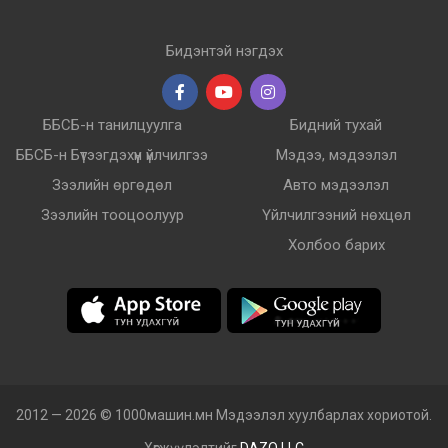
Бидэнтэй нэгдэх
ББСБ-н танилцуулга
Бидний тухай
ББСБ-н Бүтээгдэхүүн үйлчилгээ
Мэдээ, мэдээлэл
Зээлийн өргөдөл
Авто мэдээлэл
Зээлийн тооцоолуур
Үйлчилгээний нөхцөл
Холбоо барих
2012 — 2026 © 1000машин.мн Мэдээлэл хуулбарлах хориотой.