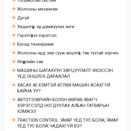
Тоормосны систем
Жолооны механизм
Дугуй
​Хөдөлгүүр, хүч дамжуулах анги
​Гэрэлтүүлэх хэрэгсэл
Бусад төхөөрөмж
Жолооны ард зөв сууж аюулгүй, тав тухтай зорчих
Илүүдлийн сав
МАШИНЫ ШАТАХУУН ЗАРЦУУЛАЛТ ИХЭССЭН
ҮЕД ОНШЛОХ ДАРААЛАЛ
ХАСАХ 40 ХЭМТЭЙ ӨГЛӨӨ МАШИН АСАХГҮЙ
БАЙНА УУ?
АВТОТЭЭВРИЙН БОЛОН ӨӨРӨӨ ЯВАГЧ
ХЭРЭГСЭЛД НОГДУУЛАХ АЛБАН ТАТВАРЫН
ХЭМЖЭЭ
TRACTION CONTROL: ЯМАР ҮЕД ТУС БОЛЖ, ЯМАР
ҮЕД ТУС БОЛЖ ЧАДАХГҮЙ ВЭ?