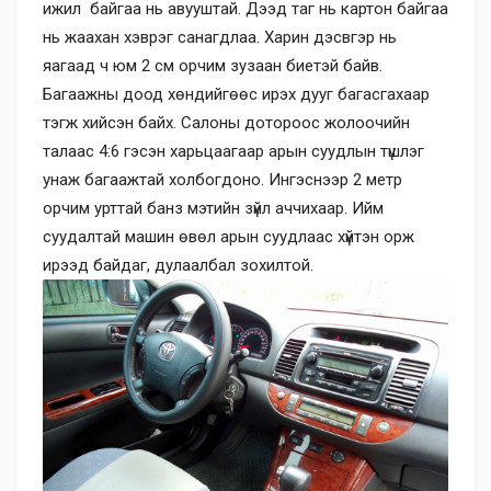
ижил байгаа нь авууштай. Дээд таг нь картон байгаа
нь жаахан хэврэг санагдлаа. Харин дэсвгэр нь
яагаад ч юм 2 см орчим зузаан биетэй байв.
Багаажны доод хөндийгөөс ирэх дууг багасгахаар
тэгж хийсэн байх. Салоны дотороос жолоочийн
талаас 4:6 гэсэн харьцаагаар арын суудлын түшлэг
унаж багаажтай холбогдоно. Ингэснээр 2 метр
орчим урттай банз мэтийн зүйл аччихаар. Ийм
суудалтай машин өвөл арын суудлаас хүйтэн орж
ирээд байдаг, дулаалбал зохилтой.