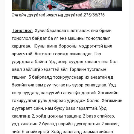
Энгийн дугуйтай ижил нөөц дугуйтай 215/65R16
Тоноглол
. Хувилбараасаа шалтгаалж янз бүрийн
тоноглол байдаг ба яг энэ машины тоноглолыг
харцгаая. Юуны өмнө борооны мэдрэгчтэй шил
арчигчтай. Автомат горимд ажилладаг. Гар
удирдлага байна. Урд хоёр суудал халаагч энэ бол
өвөл зайлшгүй хэрэгтэй зүйл. Гэрлийн тусгалын
түвшинг 5 байрлалд тохируулснаар их ачаатай үед
бөхийлгөж зам руу тусгах нь зүгээр санагдлаа. Урд
хоёр суудалд хажуугийн аюулгүйн дэртэй. Хөгжмийн
тохируулгыг руль дээрээс удирдаж болно. Хөгжмийн
дуугаралт сайн, нам буюу bass гаралттай. Урд
хаалганд 2, хойд цонхны тавцанд 2 bass спийкер,
урд хянахын 2 буланд нарийн дуугаралтын 2 жижиг,
нийт 6 спийкертэй. Хойд хаалганд хармаа хийсэн