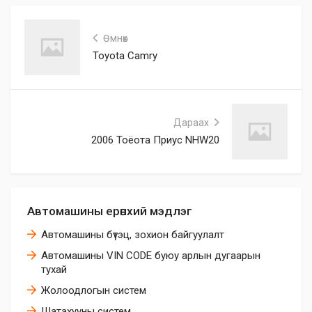
Өмнөх
Toyota Camry
Дараах
2006 Тоёота Приус NHW20
Автомашины ерөнхий мэдлэг
Автомашины бүтэц, зохион байгуулалт
Автомашины VIN CODE буюу арлын дугаарын
тухай
Жолоодлогын систем
Шатахууны систем