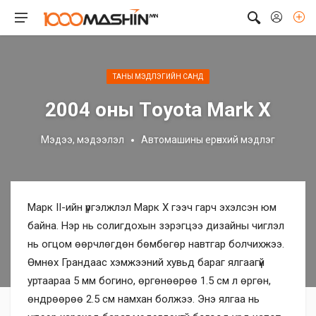
ТАНЫ МЭДЛЭГИЙН САНД
2004 оны Тoyota Mark X
Мэдээ, мэдээлэл
Автомашины ерөнхий мэдлэг
Марк II-ийн үргэлжлэл Марк Х гээч гарч эхэлсэн юм
байна. Нэр нь солигдохын зэрэгцээ дизайны чиглэл
нь огцом өөрчлөгдөн бөмбөгөр навтгар болчихжээ.
Өмнөх Грандаас хэмжээний хувьд бараг ялгаагүй
уртаараа 5 мм богино, өргөнөөрөө 1.5 см л өргөн,
өндрөөрөө 2.5 см намхан болжээ. Энэ ялгаа нь