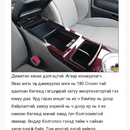
Дижитал хянах дэлгэцтэй. Агаар ионжуулагч …
Явах анги, хүч дамжуулах анги нь 180 Crown-тай
адилхан бөгөөд гагцхүү арай хатуу амортизатортай гэх
юмуу даа. Урд гарах өнцөг нь их ч бампер нь доор
байрлалтай, хажуу хормой нь ч доор ер нь л их
намхан бөгөөд манай замд тун болгоомжтой
явмаар. Өндөр болголоо гэхэд тийм ч сайхан
харагдахгүй байх. Том инчтэй дугуй хийвэл