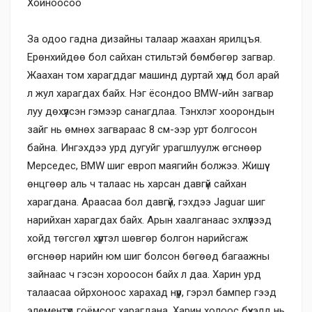
Хойноосоо
За одоо гадна дизайны талаар жаахан ярилцъя.
Ерөнхийдөө бол сайхан стильтэй бөмбөгөр загвар.
Жаахан том харагддаг машинд дуртай хүнд бол арай
л жул харагдах байх. Нэг ёсондоо BMW-ийн загвар
луу дөхүүлсэн гэмээр санагдлаа. Тэнхлэг хоорондын
зайг нь өмнөх загвараас 8 см-ээр урт болгосон
байна. Ингэхдээ урд дугуйг урагшлуулж өгснөөр
Мерседес, BMW шиг еврoп маягийн болжээ. Жишүү
өнцгөөр аль ч талаас нь харсан давгүй сайхан
харагдана. Араасаа бол давгүй, гэхдээ Jaguar шиг
нарийхан харагдах байх. Арын хаалганаас эхлүүлээд
хойд төгсгөл хүртэл шөвгөр болгон нарийсгаж
өгснөөр нарийн юм шиг болсон бөгөөд багаажны
зайнаас ч гэсэн хороосон байх л даа. Харин урд
талаасаа ойрхоноос харахад нүүр, гэрэл бампер гээд
элементүүд гоёмсог харагдана. Харин холоос бүхэлд нь