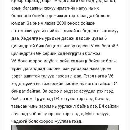
нүдээр харахад бараг мэдэгдэхгүй бөгөөд урд капот,
арын багаажны хажуу ирмэгийн налуу нь их
болсноор бөмбөгөр жижгэвтэр харагдах болсон
юмдаг. За энэ ч яахав 2000 оноос хойшхи
автомашинуудын нийтлэг дизайны бодлого гэх юмуу
даа. Хөдөлгүүр нь урьдын дасаж дадсан цуваа 6
цилиндртэй биш ба цоо шинээр гарсан V хэлбэртэй 6
цилиндртэй GR серийн хөдөлгүүрүүдтэй болжээ.
V6 болсноороо илүү бага зайд хөдөлгүүр байрлах болж
түүнийг дагалдаад салоны зай уртаараа нэмэгдсэн
зэрэг ашигтай талууд гарсан л даа. Гэтэл нөгөө V6
хөдөлгүүрийн нь тэжээлийн систем нь нөгөө гайхал D4
байдаг байгаа. За одоо л эндээс асуудал үүсэх гээд
байгаа юм. Түрүү удаад D4 хэцүү энэ тэр гээд бичээд
тавьсан чинь зарим нь уурлаж л байна лээ. D4 сайхан
арчлаад явбал зүгээр энэ тэр гээд л, Монголчууд
чадахгүй болохоороо мууллаа гээд.