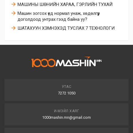
МАШИНЫ ШӨНИЙН ХАРАА, ГЭРЛИЙН ТУХАЙ
Машин зогсох үед нормал унаж, хөдөлгүүр
доголдоод унтрах гээд байна уу?
ШАТАХУУН ХЭМНЭХЭД ТУСЛАХ 7 ТЕХНОЛОГИ
УТАС
7272 1050
И-МЭЙЛ ХАЯГ
1000mashin.mn@gmail.com