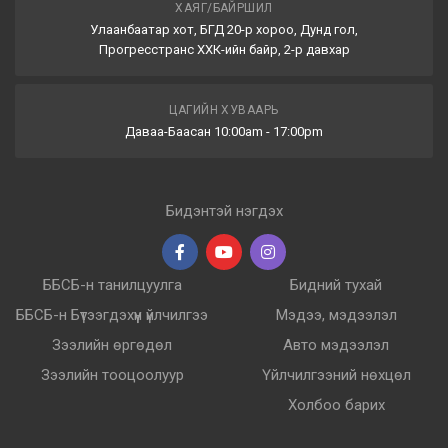
ХАЯГ/БАЙРШИЛ
Улаанбаатар хот, БГД 20-р хороо, Дунд гол,
Прогресстранс ХХК-ийн байр, 2-р давхар
ЦАГИЙН ХУВААРЬ
Даваа-Баасан 10:00am - 17:00pm
Бидэнтэй нэгдэх
ББСБ-н танилцуулга
Бидний тухай
ББСБ-н Бүтээгдэхүүн үйлчилгээ
Мэдээ, мэдээлэл
Зээлийн өргөдөл
Авто мэдээлэл
Зээлийн тооцоолуур
Үйлчилгээний нөхцөл
Холбоо барих