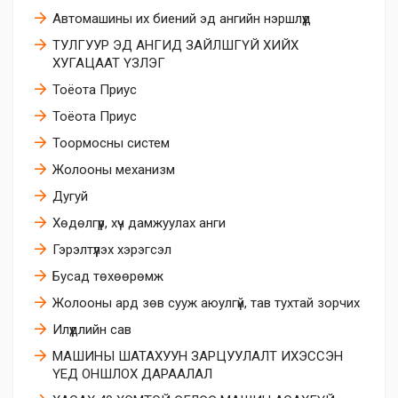
Автомашины их биений эд ангийн нэршлүүд
ТУЛГУУР ЭД АНГИД ЗАЙЛШГҮЙ ХИЙХ
ХУГАЦААТ ҮЗЛЭГ
Тоёота Приус
Тоёота Приус
Тоормосны систем
Жолооны механизм
Дугуй
​Хөдөлгүүр, хүч дамжуулах анги
​Гэрэлтүүлэх хэрэгсэл
Бусад төхөөрөмж
Жолооны ард зөв сууж аюулгүй, тав тухтай зорчих
Илүүдлийн сав
МАШИНЫ ШАТАХУУН ЗАРЦУУЛАЛТ ИХЭССЭН
ҮЕД ОНШЛОХ ДАРААЛАЛ