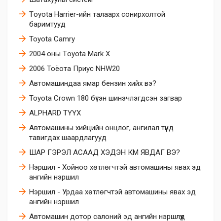
Тoyota Harrier-ийн талаарх сонирхолтой
баримтууд
Toyota Camry
2004 оны Тoyota Mark X
2006 Тоёота Приус NHW20
Автомашиндаа ямар бензин хийх вэ?
Toyota Crown 180 бүтэн шинэчлэгдсэн загвар
ALPHARD ТҮҮХ
Автомашины хийцийн онцлог, ангилал түүнд
тавигдах шаардлагууд
ШАР ГЭРЭЛ АСААД ХЭДЭН КМ ЯВДАГ ВЭ?
Нэршил - Хойноо хөтлөгчтэй автомашины явах эд
ангийн нэршил
Нэршил - Урдаа хөтлөгчтэй автомашины явах эд
ангийн нэршил
Автомашин дотор салоний эд ангийн нэршлүүд