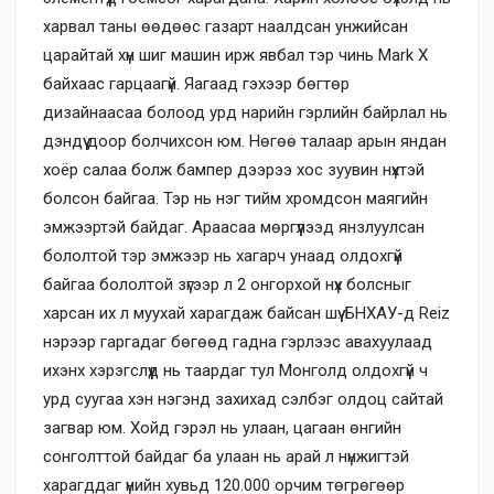
харвал таны өөдөөс газарт наалдсан унжийсан
царайтай хүн шиг машин ирж явбал тэр чинь Mark X
байхаас гарцаагүй. Яагаад гэхээр бөгтөр
дизайнаасаа болоод урд нарийн гэрлийн байрлал нь
дэндүү доор болчихсон юм. Нөгөө талаар арын яндан
хоёр салаа болж бампер дээрээ хос зуувин нүхтэй
болсон байгаа. Тэр нь нэг тийм хромдсон маягийн
эмжээртэй байдаг. Араасаа мөргүүлээд янзлуулсан
бололтой тэр эмжээр нь хагарч унаад олдохгүй
байгаа бололтой зүгээр л 2 онгорхой нүх болсныг
харсан их л муухай харагдаж байсан шүү. БНХАУ-д Reiz
нэрээр гаргадаг бөгөөд гадна гэрлээс авахуулаад
ихэнх хэрэгслүүд нь таардаг тул Монголд олдохгүй ч
урд суугаа хэн нэгэнд захихад сэлбэг олдоц сайтай
загвар юм. Хойд гэрэл нь улаан, цагаан өнгийн
сонголттой байдаг ба улаан нь арай л нүнжигтэй
харагддаг үнийн хувьд 120.000 орчим төгрөгөөр