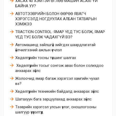
ХАСАХ 40 ХЭМТЭЙ ӨГЛӨӨ МАШИН АСАХГҮЙ
БАЙНА УУ?
АВТОТЭЭВРИЙН БОЛОН ӨӨРӨӨ ЯВАГЧ
ХЭРЭГСЭЛД НОГДУУЛАХ АЛБАН ТАТВАРЫН
ХЭМЖЭЭ
TRACTION CONTROL: ЯМАР ҮЕД ТУС БОЛЖ, ЯМАР
ҮЕД ТУС БОЛЖ ЧАДАХГҮЙ ВЭ?
Автомашинд зайлшгүй хийгдэх шаардлагатай
үйлчилгээний ажлын үечлэл
Хөдөлгүүрийн тосны түвшинг шалгах
​ Хөдөлгүүрийн тосыг сонгож авах болон солихдоо
анхаарах зүйлс
​Жолоочид ямар багаж хэрэгсэл хамгийн чухал
вэ?
Хөдөлгүүрийн техникийн байдалд анхаарах зүйлс
Шатахуун бага зарцуулахад анхаарах зүйлс
Тээврийн хэрэгсэл улсын үзлэг, оношлогооны
шалгуур үзүүлэлтүүд