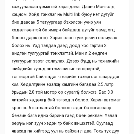
хажуунаасаа үзэмжтэй харагдана. Даанч Монголд
хэцүү юм. Хойд тэнхлэг нь Multi link буюу нэг дугуйг
бие даасан 5 татуургаар бэхэлсэн учир уян
хөдөлгөөнтэй ба ямарч байдалд дугуйг замд эгц
босоо дарж өгнө. Харин олон тулк резин солиулах
болох нь. Урд талдаа дээд доод хос гартай 2
өндгөн тулгууртай тэнхлэгтэй. Мөн л 2 өндгөн
тулгуурыг зэрэг солиулах. Дээрх бүтцүүд нь техникийн
шийдлийн хувьд автомашиныг тэнцвэртэй,
тогтвортой байлгадаг ч нарийн тохиргоог шаарддаг
юм. Хөдөлгүүрийн эзэлхүүн хамгийн багадаа 2.5 литр.
Урьдын 2.0 той мотор ор сураггүй болжээ. Бас 3.0
литрийн хөдөлгүүр бий тэгээд л болоо. Харин автомат
кроп нь 6 шатлалтай болсон гэдэг ба ингэснээр
бензин бага иднэ барина гээд бөөн реклам. Үзвэл
зөрүү нь нэг зуун хэдэн гр байх жишээтэй. Суугаад
явахад пүн хийгээд уул нь сайхан л даа. Тохь тух дуу