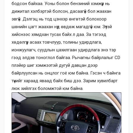
бодсон байхаа. Усны болон бензиний хэмжүүр нь
дижитал хэлбэртэй болсон, дасаагүй бол жаахан
эвгүй. Дэлгэц нь тод цэнхэр өнгөтэй болохоор
шөнийн цагт жаахан нүд өвдөж магадгүй юм. Зүүтэй
хийснээс хямдхан тусах байх л даа. За тэгээд
хөдөлгүүр асаах товчлуур, толины удирдлага,
ионжуулагч, суудлын цахилгаан удирдлага энэ тэр
гээд элдэв тоноглол байгаа. Рычагны байрлалыг CD
плэйер шиг хэмжээтэй дугуй давцан дээр
байрлуулсан нь онцлог гоё юм байна. Гэсэн ч байнга
түүнийг хараад яваад байх биш дээ. Зарим хувилбарт
люк хийлгэх боломжтой юм байна.