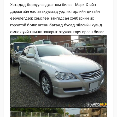
Хятадад борлуулагддаг юм билээ.. Марк Х-ийн
дараагийн үеэс авахуулаад урд их гэрлийн дизайн
өөрчлөгдөж хөмсгөө зангидсан хэлбэрийн их
гэрэлтэй болж өгсөн бөгөөд бусад зүйлсийн хувьд
өмнөх үеийн шинж чанарыг агуулан гарч ирсэн билээ.