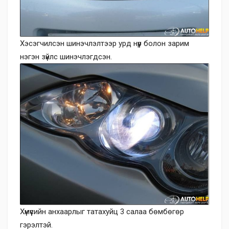
Хэсэгчилсэн шинэчлэлтээр урд нүүр болон зарим
нэгэн зүйлс шинэчлэгдсэн.
Хүмүүсийн анхаарлыг татахуйц 3 салаа бөмбөгөр
гэрэлтэй.