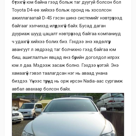
бүтэхгүй юм байна гээд больж таг дуугуй болсон бол
Toyota D4-өө хийхээ больж оронд нь хосолсон
ажиллагаатай D-4S гэсэн шинэ системийг нэвтрүүлээд
байгааг хэлчихэд илүүдэхгүй байх. Бусад даган
дууриаж шууд цацалт нэвтрүүлээд байгаа компаниуд
ч удахгүй хийхээ болих биз. Гэхдээ энэ хөдөлгүүр
авангуут л эвдрээд таг болчихно гээд байгаа юм
биш, ашиглалтын явцад янз бүрийн доголдол илрэх
юм л даа. Мэдээж засаж болно. Гэхдээ үнэтэй. Энэ
хамаагүй гэвэл таалагдсан нэг нь аваад унана
биздээ. Үүнээс түрүүнд нь орж ирсэн Nadia-аас сургамж
авбал авахаар болсон байх.