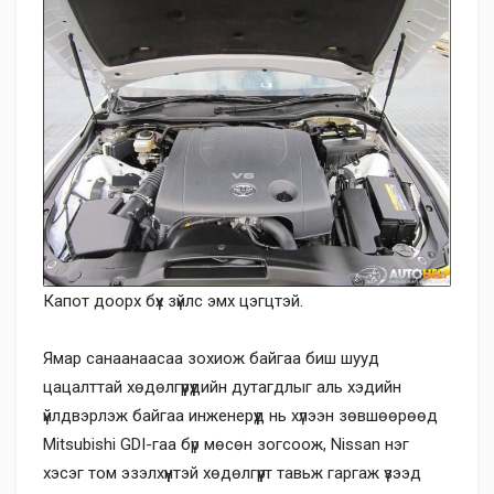
Капот доорх бүх зүйлс эмх цэгцтэй.
Ямар санаанаасаа зохиож байгаа биш шууд
цацалттай хөдөлгүүрүүдийн дутагдлыг аль хэдийн
үйлдвэрлэж байгаа инженерүүд нь хүлээн зөвшөөрөөд
Mitsubishi GDI-гаа бүр мөсөн зогсоож, Nissan нэг
хэсэг том эзэлхүүнтэй хөдөлгүүрт тавьж гаргаж үзээд