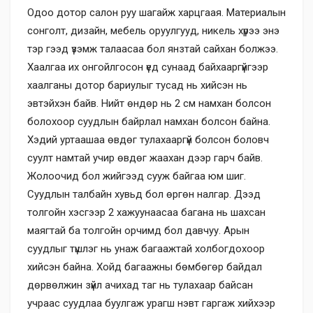
Одоо дотор салон руу шагайж харцгаая. Материалын
сонголт, дизайн, мебель оруулгууд, никель хүрээ энэ
тэр гээд үзэмж талаасаа бол янзтай сайхан болжээ.
Хаалгаа их онгойлгосон үед сунаад байхааргүйгээр
хаалганы дотор бариулыг тусад нь хийсэн нь
эвтэйхэн байв. Нийт өндөр нь 2 см намхан болсон
болохоор суудлын байрлал намхан болсон байна.
Хэдий уртаашаа өвдөг тулахааргүй болсон боловч
суулт намтай учир өвдөг жаахан дээр гарч байв.
Жолоочид бол жийгээд сууж байгаа юм шиг.
Суудлын талбайн хувьд бол өргөн налгар. Дээд
толгойн хэсгээр 2 хажуунаасаа багана нь шахсан
маягтай ба толгойн орчимд бол давчуу. Арын
суудлыг түшлэг нь унаж багаажтай холбогдохоор
хийсэн байна. Хойд багаажны бөмбөгөр байдал
дөрвөлжин зүйл ачихад таг нь тулахаар байсан
учраас суудлаа буулгаж урагш нэвт гаргаж хийхээр