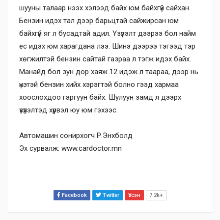
шууны талаар нээх хэлээд байх юм байхгүй сайхан.
Бензин идэх тал дээр барьцтай сайжирсан юм
байхгүй яг л бусадтай адил. Үзүүлэлт дээрээ бол найм
ес идэх юм харагдана лээ. Шинэ дээрээ тэгээд тэр
хөгжилтэй бензин сайтай газраа л тэгж идэх байх.
Манайд бол зун дор хаяж 12 идэж л таараа, дээр нь
үнэтэй бензин хийх хэрэгтэй болно гээд хармаа
хоослохдоо гаргуун байх. Шулуун замд л дээрх
үзүүлэлтэд хүрвэл юу юм гэхээс.
Автомашин сонирхогч Р.Энхболд
Эх сурвалж: www.cardoctor.mn
Facebook
Twitter
Үзсэн
7.2k+