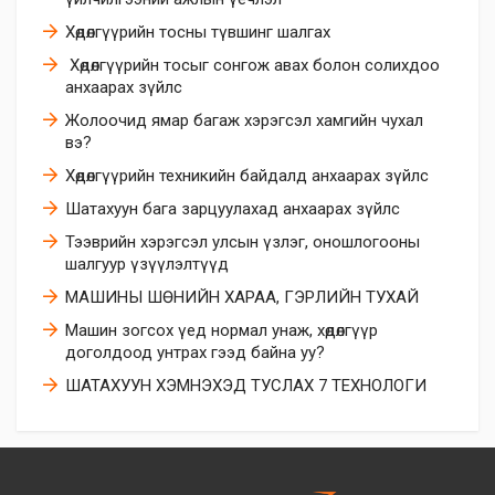
Хөдөлгүүрийн тосны түвшинг шалгах
​ Хөдөлгүүрийн тосыг сонгож авах болон солихдоо
анхаарах зүйлс
​Жолоочид ямар багаж хэрэгсэл хамгийн чухал
вэ?
Хөдөлгүүрийн техникийн байдалд анхаарах зүйлс
Шатахуун бага зарцуулахад анхаарах зүйлс
Тээврийн хэрэгсэл улсын үзлэг, оношлогооны
шалгуур үзүүлэлтүүд
МАШИНЫ ШӨНИЙН ХАРАА, ГЭРЛИЙН ТУХАЙ
Машин зогсох үед нормал унаж, хөдөлгүүр
доголдоод унтрах гээд байна уу?
ШАТАХУУН ХЭМНЭХЭД ТУСЛАХ 7 ТЕХНОЛОГИ