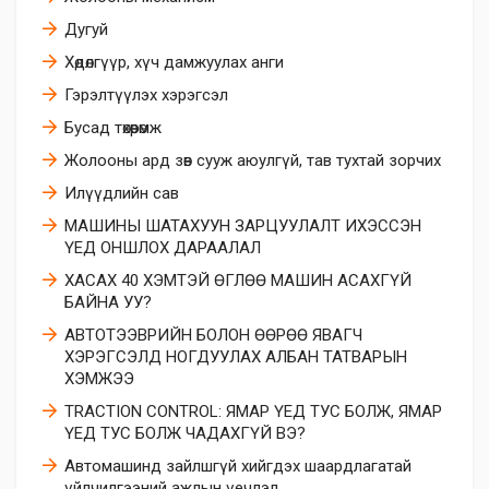
Дугуй
​Хөдөлгүүр, хүч дамжуулах анги
​Гэрэлтүүлэх хэрэгсэл
Бусад төхөөрөмж
Жолооны ард зөв сууж аюулгүй, тав тухтай зорчих
Илүүдлийн сав
МАШИНЫ ШАТАХУУН ЗАРЦУУЛАЛТ ИХЭССЭН
ҮЕД ОНШЛОХ ДАРААЛАЛ
ХАСАХ 40 ХЭМТЭЙ ӨГЛӨӨ МАШИН АСАХГҮЙ
БАЙНА УУ?
АВТОТЭЭВРИЙН БОЛОН ӨӨРӨӨ ЯВАГЧ
ХЭРЭГСЭЛД НОГДУУЛАХ АЛБАН ТАТВАРЫН
ХЭМЖЭЭ
TRACTION CONTROL: ЯМАР ҮЕД ТУС БОЛЖ, ЯМАР
ҮЕД ТУС БОЛЖ ЧАДАХГҮЙ ВЭ?
Автомашинд зайлшгүй хийгдэх шаардлагатай
үйлчилгээний ажлын үечлэл