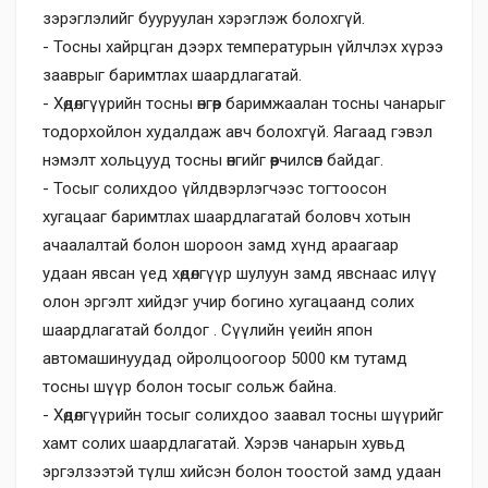
зэрэглэлийг бууруулан хэрэглэж болохгүй.
- Тосны хайрцган дээрх температурын үйлчлэх хүрээ
зааврыг баримтлах шаардлагатай.
- Хөдөлгүүрийн тосны өнгөөр баримжаалан тосны чанарыг
тодорхойлон худалдаж авч болохгүй. Яагаад гэвэл
нэмэлт хольцууд тосны өнгийг өөрчилсөн байдаг.
- Тосыг солихдоо үйлдвэрлэгчээс тогтоосон
хугацааг баримтлах шаардлагатай боловч хотын
ачаалалтай болон шороон замд хүнд араагаар
удаан явсан үед хөдөлгүүр шулуун замд явснаас илүү
олон эргэлт хийдэг учир богино хугацаанд солих
шаардлагатай болдог . Сүүлийн үеийн япон
автомашинуудад ойролцоогоор 5000 км тутамд
тосны шүүр болон тосыг сольж байна.
- Хөдөлгүүрийн тосыг солихдоо заавал тосны шүүрийг
хамт солих шаардлагатай. Хэрэв чанарын хувьд
эргэлзээтэй түлш хийсэн болон тоостой замд удаан