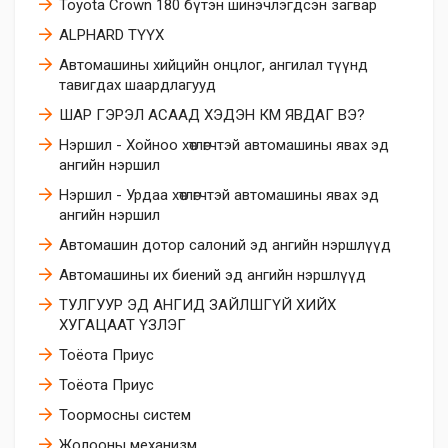
Toyota Crown 180 бүтэн шинэчлэгдсэн загвар
ALPHARD ТҮҮХ
Автомашины хийцийн онцлог, ангилал түүнд
тавигдах шаардлагууд
ШАР ГЭРЭЛ АСААД ХЭДЭН КМ ЯВДАГ ВЭ?
Нэршил - Хойноо хөтлөгчтэй автомашины явах эд
ангийн нэршил
Нэршил - Урдаа хөтлөгчтэй автомашины явах эд
ангийн нэршил
Автомашин дотор салоний эд ангийн нэршлүүд
Автомашины их биений эд ангийн нэршлүүд
ТУЛГУУР ЭД АНГИД ЗАЙЛШГҮЙ ХИЙХ
ХУГАЦААТ ҮЗЛЭГ
Тоёота Приус
Тоёота Приус
Тоормосны систем
Жолооны механизм