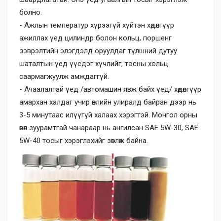
болно.
- Ажлын температур хүрээгүй хүйтэн хөдөлгүүр
ажиллах үед цилиндр болон кольц, поршенг
зэврэлтийн элэгдэлд оруулдаг түлшний дутуу
шаталтын үед үүсдэг хүчлийг, тосны хольц
саармагжуулж амждаггүй.
- Ачаалалтай үед /автомашин явж байх үед/ хөдөлгүүр
амархан халдаг учир өвлийн улиралд байран дээр нь
3-5 минутаас илүүгүй халаах хэрэгтэй. Монгол орны
өвөл зуурамтгай чанараар нь ангилсан SAE 5W-30, SAE
5W-40 тосыг хэрэглэхийг зөвлөж байна.