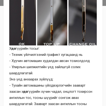
Хөдөлгүүрийн тосыг:
- Техник үйлчилгээний графикт хугацаанд нь
- Хуучин автомашин худалдан авсан тохиолдолд
- Улирлын шилжилтийн үед зайлшгүй солих
шаардлагатай.
Энэ үед анхаарах зүйлүүд:
- Тухайн автомашины үйлдвэрлэгчийн зааварт
заасан хөдөлгүүрийн хүчин чадал, онцлогт тохирсон
ангиллын тос, тосны шүүрийг сонгож авах
шаардлагатай. Зааварт заасан ангиллын тосны