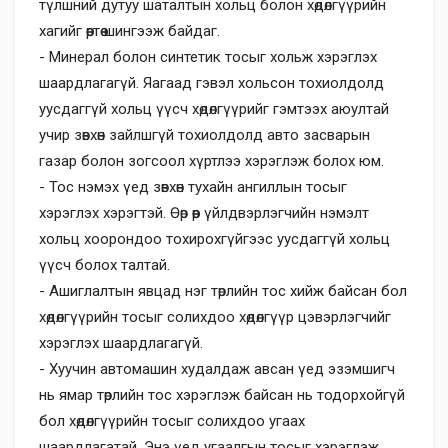
түлшний дутуу шаталтын хольц болон хөдөлгүүрийн
хагийг өөртөө шингээж байдаг.
- Минерал болон синтетик тосыг хольж хэрэглэх
шаардлагагүй. Яагаад гэвэл хольсон тохиолдолд
уусдаггүй хольц үүсч хөдөлгүүрийг гэмтээх аюултай
учир зөвхөн зайлшгүй тохиолдолд авто засварын
газар болон зогсоол хүртлээ хэрэглэж болох юм.
- Тос нэмэх үед зөвхөн тухайн ангиллын тосыг
хэрэглэх хэрэгтэй. Өөр өөр үйлдвэрлэгчийн нэмэлт
хольц хоорондоо тохирохгүйгээс уусдаггүй хольц
үүсч болох талтай.
- Ашиглалтын явцад нэг төрлийн тос хийж байсан бол
хөдөлгүүрийн тосыг солихдоо хөдөлгүүр цэвэрлэгчийг
хэрэглэх шаардлагагүй.
- Хуучин автомашин худалдаж авсан үед эзэмшигч
нь ямар төрлийн тос хэрэглэж байсан нь тодорхойгүй
бол хөдөлгүүрийн тосыг солихдоо угаах
шаардлагатай. Энэ үед угаалгын тосыг хэрэглэж