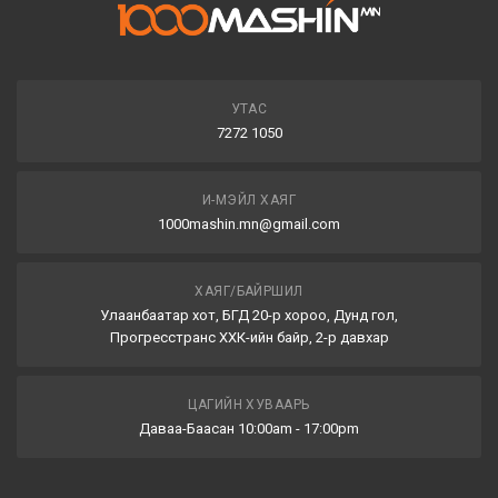
УТАС
7272 1050
И-МЭЙЛ ХАЯГ
1000mashin.mn@gmail.com
ХАЯГ/БАЙРШИЛ
Улаанбаатар хот, БГД 20-р хороо, Дунд гол,
Прогресстранс ХХК-ийн байр, 2-р давхар
ЦАГИЙН ХУВААРЬ
Даваа-Баасан 10:00am - 17:00pm