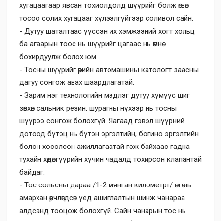
хугацаагаар явсан тохиолдолд шүүрийг болж өгвөл
тосоо солих хугацааг хүлээлгүйгээр соливол сайн.
- Дутуу шаталтаас үүссэн их хэмжээний хогт хольц
ба агаарын тоос нь шүүрийг цагаас нь өмнө
бохирдуулж болох юм.
- Тосны шүүрийг өөрийн автомашины катологт заасны
дагуу сонгож авах шаардлагатай.
- Зарим нэг технологийн мэдлэг дутуу хүмүүс шиг
зөвхөн сальник резин, шурагны нүхээр нь тосны
шүүрээ сонгож болохгүй. Яагаад гэвэл шүүрний
дотоод бүтэц нь бүтэн эргэлтийн, богино эргэлтийн
болон хосолсон ажиллагаатай гэж байхаас гадна
тухайн хөдөлгүүрийн хүчин чадалд тохирсон клапантай
байдаг.
- Тос сольсны дараа /1-2 мянган километрт/ өнгө нь
амархан өөрчлөгдсөн үед ашиглалтын шинж чанараа
алдсанд тооцож болохгүй. Сайн чанарын тос нь