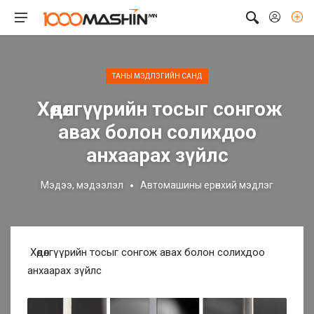
ТАНЫ МЭДЛЭГИЙН САНД
​ Хөдөлгүүрийн тосыг сонгож
авах болон солихдоо
анхаарах зүйлс
Мэдээ, мэдээлэл
Автомашины ерөнхий мэдлэг
Хөдөлгүүрийн тосыг сонгож авах болон солихдоо
анхаарах зүйлс