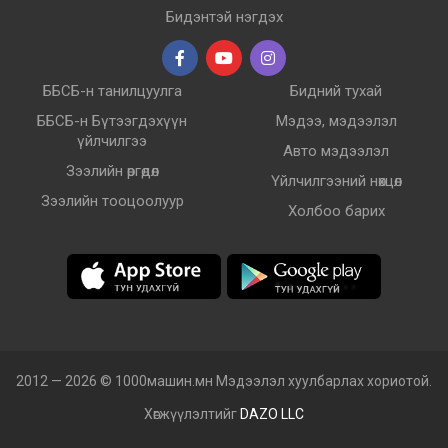
Бидэнтэй нэгдэх
ББСБ-н танилцуулга
Бидний тухай
ББСБ-н Бүтээгдэхүүн
Мэдээ, мэдээлэл
үйлчилгээ
Авто мэдээлэл
Зээлийн өргөдөл
Үйлчилгээний нөхцөл
Зээлийн тооцоолуур
Холбоо барих
2012 — 2026 © 1000машин.мн Мэдээлэл хуулбарлах хориотой.
Хөгжүүлэлтийг
DAZO LLC