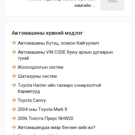
хамгийн ...
Автомашины ерөнхий мэдлэг
Автомашины бүтэц, зохион байгуулалт
Автомашины VIN CODE буюу арлын дугаарын
тухай
Жолоодлогын систем
Шатахууны систем
Тoyota Harrier-ийн талаарх сонирхолтой
баримтууд
Toyota Camry
2004 оны Тoyota Mark X
2006 Тоёота Приус NHW20
Автомашиндаа ямар бензин хийх вэ?