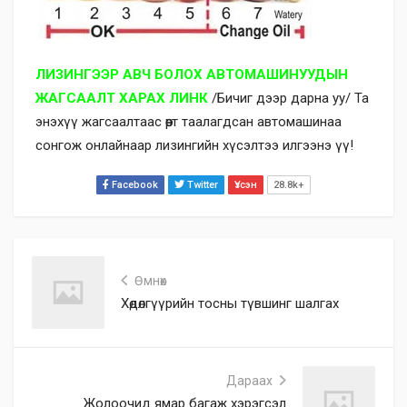
ЛИЗИНГЭЭР АВЧ БОЛОХ АВТОМАШИНУУДЫН
ЖАГСААЛТ ХАРАХ ЛИНК
/Бичиг дээр дарна уу/ Та
энэхүү жагсаалтаас өөрт таалагдсан автомашинаа
сонгож онлайнаар лизингийн хүсэлтээ илгээнэ үү!
Facebook
Twitter
Үзсэн
28.8k+
Өмнөх
Хөдөлгүүрийн тосны түвшинг шалгах
Дараах
​Жолоочид ямар багаж хэрэгсэл