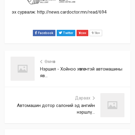
эх сурвалж: http://news.cardoctor.mn/read/694
Facebook
Twitter
Үзсэн
9.1k+
Өмнөх
Нэршил - Хойноо хөтлөгчтэй автомашины
яв...
Дараах
Автомашин дотор салоний эд ангийн
нэршлү...