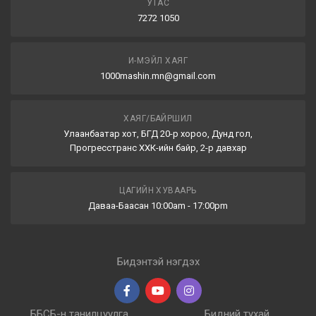
УТАС
7272 1050
И-МЭЙЛ ХАЯГ
1000mashin.mn@gmail.com
ХАЯГ/БАЙРШИЛ
Улаанбаатар хот, БГД 20-р хороо, Дунд гол,
Прогресстранс ХХК-ийн байр, 2-р давхар
ЦАГИЙН ХУВААРЬ
Даваа-Баасан 10:00am - 17:00pm
Бидэнтэй нэгдэх
ББСБ-н танилцуулга
Бидний тухай