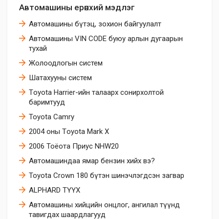
Автомашины ерөнхий мэдлэг
Автомашины бүтэц, зохион байгуулалт
Автомашины VIN CODE буюу арлын дугаарын
тухай
Жолоодлогын систем
Шатахууны систем
Тoyota Harrier-ийн талаарх сонирхолтой
баримтууд
Toyota Camry
2004 оны Тoyota Mark X
2006 Тоёота Приус NHW20
Автомашиндаа ямар бензин хийх вэ?
Toyota Crown 180 бүтэн шинэчлэгдсэн загвар
ALPHARD ТҮҮХ
Автомашины хийцийн онцлог, ангилал түүнд
тавигдах шаардлагууд