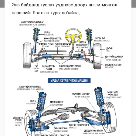
Энэ байдалд туслах үүднээс доорх англи-монгол
нэршлийг бэлтгэн хүргэж байна.,