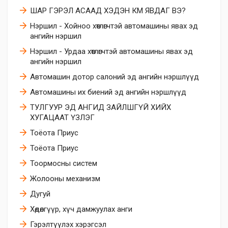
ШАР ГЭРЭЛ АСААД ХЭДЭН КМ ЯВДАГ ВЭ?
Нэршил - Хойноо хөтлөгчтэй автомашины явах эд
ангийн нэршил
Нэршил - Урдаа хөтлөгчтэй автомашины явах эд
ангийн нэршил
Автомашин дотор салоний эд ангийн нэршлүүд
Автомашины их биений эд ангийн нэршлүүд
ТУЛГУУР ЭД АНГИД ЗАЙЛШГҮЙ ХИЙХ
ХУГАЦААТ ҮЗЛЭГ
Тоёота Приус
Тоёота Приус
Тоормосны систем
Жолооны механизм
Дугуй
​Хөдөлгүүр, хүч дамжуулах анги
​Гэрэлтүүлэх хэрэгсэл