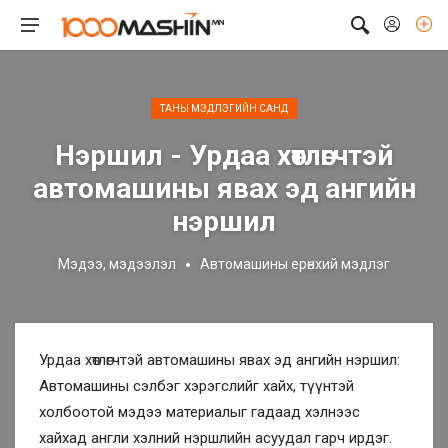
ТАНЫ МЭДЛЭГИЙН САНД
Нэршил - Урдаа хөтлөгчтэй
автомашины явах эд ангийн
нэршил
Мэдээ, мэдээлэл
Автомашины ерөнхий мэдлэг
Урдаа хөтлөгчтэй автомашины явах эд ангийн нэршил:
Автомашины сэлбэг хэрэгслийг хайх, түүнтэй
холбоотой мэдээ материалыг гадаад хэлнээс
хайхад англи хэлний нэршлийн асуудал гарч ирдэг.