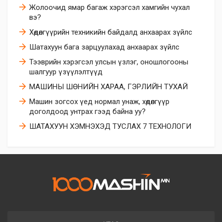
​Жолоочид ямар багаж хэрэгсэл хамгийн чухал
вэ?
Хөдөлгүүрийн техникийн байдалд анхаарах зүйлс
Шатахуун бага зарцуулахад анхаарах зүйлс
Тээврийн хэрэгсэл улсын үзлэг, оношлогооны
шалгуур үзүүлэлтүүд
МАШИНЫ ШӨНИЙН ХАРАА, ГЭРЛИЙН ТУХАЙ
Машин зогсох үед нормал унаж, хөдөлгүүр
доголдоод унтрах гээд байна уу?
ШАТАХУУН ХЭМНЭХЭД ТУСЛАХ 7 ТЕХНОЛОГИ