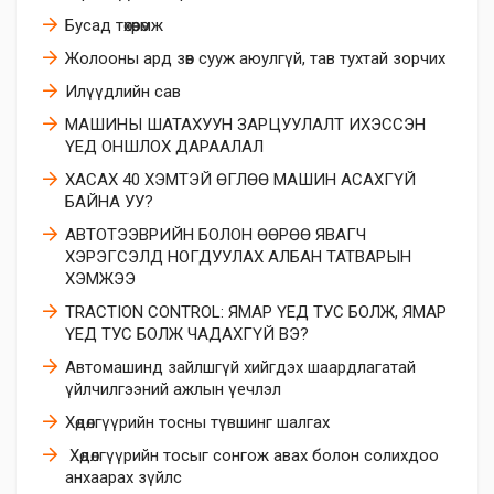
Бусад төхөөрөмж
Жолооны ард зөв сууж аюулгүй, тав тухтай зорчих
Илүүдлийн сав
МАШИНЫ ШАТАХУУН ЗАРЦУУЛАЛТ ИХЭССЭН
ҮЕД ОНШЛОХ ДАРААЛАЛ
ХАСАХ 40 ХЭМТЭЙ ӨГЛӨӨ МАШИН АСАХГҮЙ
БАЙНА УУ?
АВТОТЭЭВРИЙН БОЛОН ӨӨРӨӨ ЯВАГЧ
ХЭРЭГСЭЛД НОГДУУЛАХ АЛБАН ТАТВАРЫН
ХЭМЖЭЭ
TRACTION CONTROL: ЯМАР ҮЕД ТУС БОЛЖ, ЯМАР
ҮЕД ТУС БОЛЖ ЧАДАХГҮЙ ВЭ?
Автомашинд зайлшгүй хийгдэх шаардлагатай
үйлчилгээний ажлын үечлэл
Хөдөлгүүрийн тосны түвшинг шалгах
​ Хөдөлгүүрийн тосыг сонгож авах болон солихдоо
анхаарах зүйлс