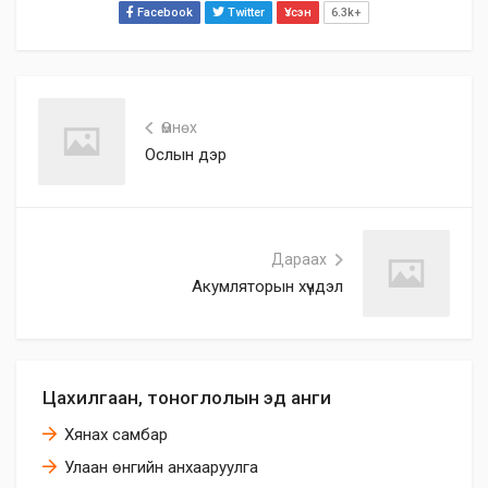
Facebook
Twitter
Үзсэн
6.3k+
Өмнөх
Ослын дэр
Дараах
Акумляторын хүчдэл
Цахилгаан, тоноглолын эд анги
Хянах самбар
Улаан өнгийн анхааруулга