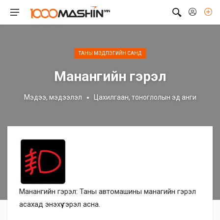
ТАНЫ МЭДЛЭГИЙН САНД
Манангийн гэрэл
Мэдээ, мэдээлэл
Цахилгаан, тоноглолын эд анги
Манангийн гэрэл: Таны автомашины манагийн гэрэл
асахад энэхүү гэрэл асна.