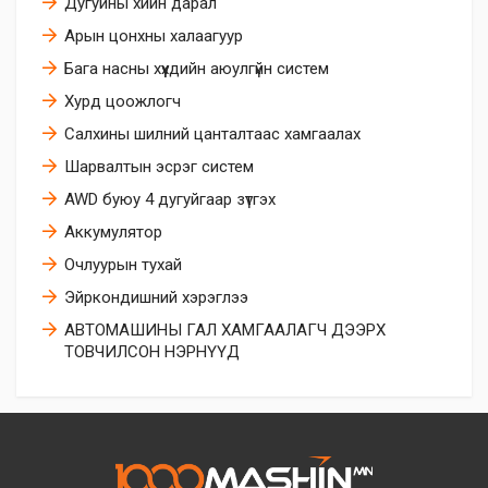
Дугуйны хийн дарал
Арын цонхны халаагуур
Бага насны хүүхдийн аюулгүйн систем
Хурд цоожлогч
Салхины шилний цанталтаас хамгаалах
Шарвалтын эсрэг систем
AWD буюу 4 дугуйгаар зүтгэх
Аккумулятор
Очлуурын тухай
Эйркoндишний хэрэглээ
АВТОМАШИНЫ ГАЛ ХАМГААЛАГЧ ДЭЭРХ
ТОВЧИЛСОН НЭРНҮҮД