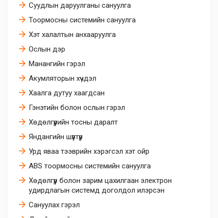
Суудлын даруулганы сануулга
Тоормосны системийн сануулга
Хэт халалтын анхааруулга
Ослын дэр
Манангийн гэрэл
Акумляторын хүчдэл
Хаалга дутуу хаагдсан
Гэнэтийн болон ослын гэрэл
Хөдөлгүүрийн тосны даралт
Яндангийн шүүлтүүр
Урд яваа тээврийн хэрэгсэл хэт ойр
ABS тоормосны системийн сануулга
Хөдөлгүүр болон зарим цахилгаан электрон
удирдлагын системд доголдол илэрсэн
Сануулах гэрэл