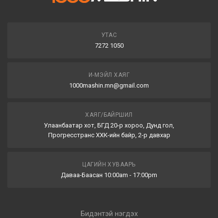
УТАС
7272 1050
И-МЭЙЛ ХАЯГ
1000mashin.mn@gmail.com
ХАЯГ/БАЙРШИЛ
Улаанбаатар хот, БГД 20-р хороо, Дунд гол,
Прогресстранс ХХК-ийн байр, 2-р давхар
ЦАГИЙН ХУВААРЬ
Даваа-Баасан 10:00am - 17:00pm
Бидэнтэй нэгдэх