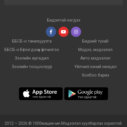
Бидэнтэй нэгдэх
ББСБ-н танилцуулга
Бидний тухай
ББСБ-н Бүтээгдэхүүн үйлчилгээ
Мэдээ, мэдээлэл
Зээлийн өргөдөл
Авто мэдээлэл
Зээлийн тооцоолуур
Үйлчилгээний нөхцөл
Холбоо барих
2012 — 2026 © 1000машин.мн Мэдээлэл хуулбарлах хориотой.