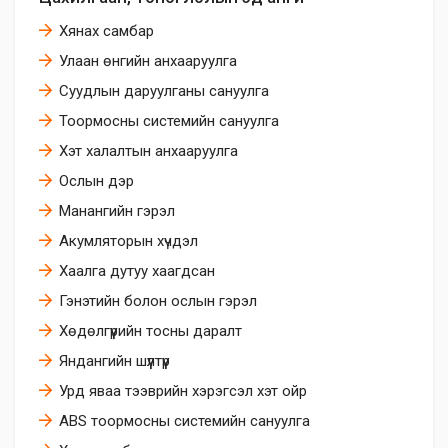
Хянах самбар
Улаан өнгийн анхааруулга
Суудлын даруулганы сануулга
Тоормосны системийн сануулга
Хэт халалтын анхааруулга
Ослын дэр
Манангийн гэрэл
Акумляторын хүчдэл
Хаалга дутуу хаагдсан
Гэнэтийн болон ослын гэрэл
Хөдөлгүүрийн тосны даралт
Яндангийн шүүлтүүр
Урд яваа тээврийн хэрэгсэл хэт ойр
ABS тоормосны системийн сануулга