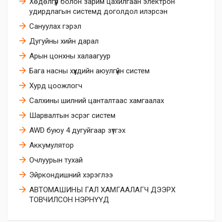
Хөдөлгүүр болон зарим цахилгаан электрон
удирдлагын системд доголдол илэрсэн
Сануулах гэрэл
Дугуйны хийн дарал
Арын цонхны халаагуур
Бага насны хүүхдийн аюулгүйн систем
Хурд цоожлогч
Салхины шилний цанталтаас хамгаалах
Шарвалтын эсрэг систем
AWD буюу 4 дугуйгаар зүтгэх
Аккумулятор
Очлуурын тухай
Эйркoндишний хэрэглээ
АВТОМАШИНЫ ГАЛ ХАМГААЛАГЧ ДЭЭРХ
ТОВЧИЛСОН НЭРНҮҮД