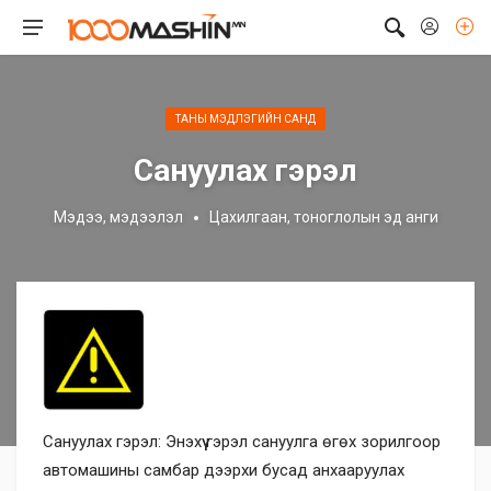
ТАНЫ МЭДЛЭГИЙН САНД
Сануулах гэрэл
Мэдээ, мэдээлэл
Цахилгаан, тоноглолын эд анги
Сануулах гэрэл: Энэхүү гэрэл сануулга өгөх зорилгоор
автомашины самбар дээрхи бусад анхааруулах