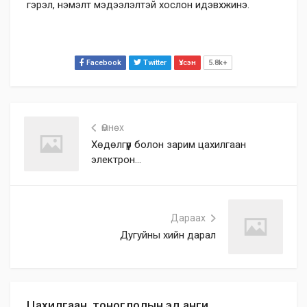
гэрэл, нэмэлт мэдээлэлтэй хослон идэвхжинэ.
Facebook
Twitter
Үзсэн
5.8k+
Өмнөх
Хөдөлгүүр болон зарим цахилгаан
электрон...
Дараах
Дугуйны хийн дарал
Цахилгаан, тоноглолын эд анги