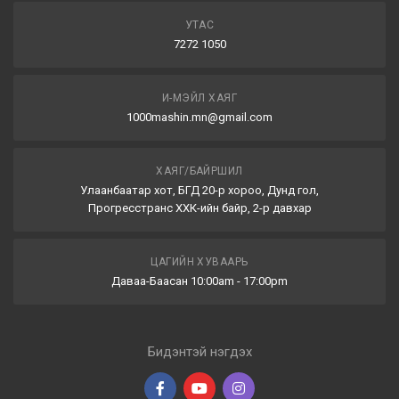
УТАС
7272 1050
И-МЭЙЛ ХАЯГ
1000mashin.mn@gmail.com
ХАЯГ/БАЙРШИЛ
Улаанбаатар хот, БГД 20-р хороо, Дунд гол,
Прогресстранс ХХК-ийн байр, 2-р давхар
ЦАГИЙН ХУВААРЬ
Даваа-Баасан 10:00am - 17:00pm
Бидэнтэй нэгдэх