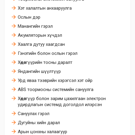
Хэт халалтын анхааруулга
Ослын дэр
Манангийн гэрэл
Акумляторын хүчдэл
Хаалга дутуу хаагдсан
Гэнэтийн болон ослын гэрэл
Хөдөлгүүрийн тосны даралт
Яндангийн шүүлтүүр
Урд яваа тээврийн хэрэгсэл хэт ойр
ABS тоормосны системийн сануулга
Хөдөлгүүр болон зарим цахилгаан электрон
удирдлагын системд доголдол илэрсэн
Сануулах гэрэл
Дугуйны хийн дарал
Арын цонхны халаагуур