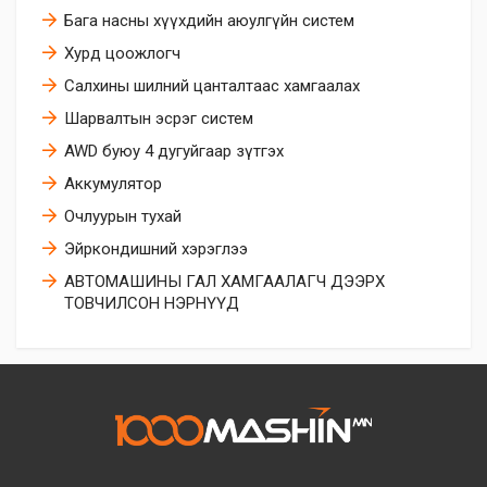
Бага насны хүүхдийн аюулгүйн систем
Хурд цоожлогч
Салхины шилний цанталтаас хамгаалах
Шарвалтын эсрэг систем
AWD буюу 4 дугуйгаар зүтгэх
Аккумулятор
Очлуурын тухай
Эйркoндишний хэрэглээ
АВТОМАШИНЫ ГАЛ ХАМГААЛАГЧ ДЭЭРХ
ТОВЧИЛСОН НЭРНҮҮД