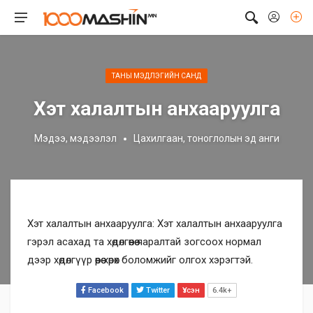
ТАНЫ МЭДЛЭГИЙН САНД
Хэт халалтын анхааруулга
Мэдээ, мэдээлэл
Цахилгаан, тоноглолын эд анги
Хэт халалтын анхааруулга: Хэт халалтын анхааруулга
гэрэл асахад та хөдөлгөөнөө яаралтай зогсоох нормал
дээр хөдөлгүүр өөрөө хөрөх боломжийг олгох хэрэгтэй.
Facebook
Twitter
Үзсэн
6.4k+