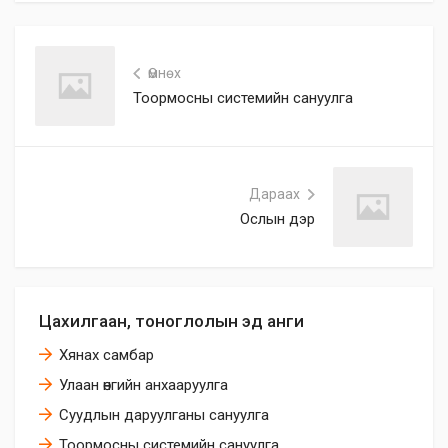
Өмнөх
Тоормосны системийн сануулга
Дараах
Ослын дэр
Цахилгаан, тоноглолын эд анги
Хянах самбар
Улаан өнгийн анхааруулга
Суудлын даруулганы сануулга
Тоормосны системийн сануулга