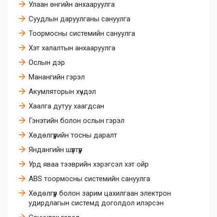
Улаан өнгийн анхааруулга
Суудлын даруулганы сануулга
Тоормосны системийн сануулга
Хэт халалтын анхааруулга
Ослын дэр
Манангийн гэрэл
Акумляторын хүчдэл
Хаалга дутуу хаагдсан
Гэнэтийн болон ослын гэрэл
Хөдөлгүүрийн тосны даралт
Яндангийн шүүлтүүр
Урд яваа тээврийн хэрэгсэл хэт ойр
ABS тоормосны системийн сануулга
Хөдөлгүүр болон зарим цахилгаан электрон
удирдлагын системд доголдол илэрсэн