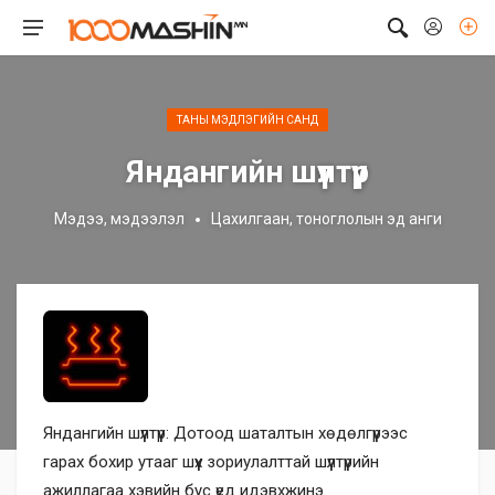
ТАНЫ МЭДЛЭГИЙН САНД
Яндангийн шүүлтүүр
Мэдээ, мэдээлэл
Цахилгаан, тоноглолын эд анги
Яндангийн шүүлтүүр: Дотоод шаталтын хөдөлгүүрээс
гарах бохир утааг шүүх зориулалттай шүүлтүүрийн
ажиллагаа хэвийн бус үед идэвхжинэ.