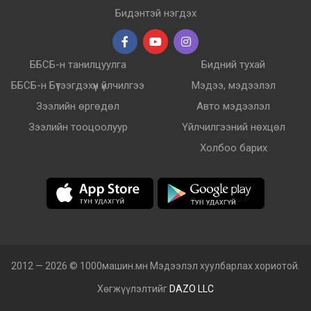
Бидэнтэй нэгдэх
ББСБ-н танилцуулга
Бидний тухай
ББСБ-н Бүтээгдэхүүн үйлчилгээ
Мэдээ, мэдээлэл
Зээлийн өргөдөл
Авто мэдээлэл
Зээлийн тооцоолуур
Үйлчилгээний нөхцөл
Холбоо барих
2012 — 2026 © 1000машин.мн Мэдээлэл хуулбарлах хориотой.
Хөгжүүлэлтийг
DAZO LLC