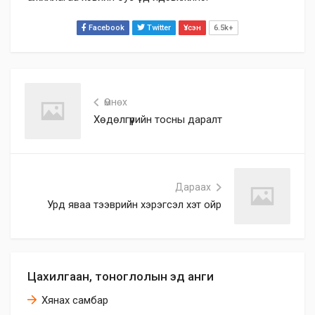
Facebook
Twitter
Үзсэн
6.5k+
Өмнөх
Хөдөлгүүрийн тосны даралт
Дараах
Урд яваа тээврийн хэрэгсэл хэт ойр
Цахилгаан, тоноглолын эд анги
Хянах самбар