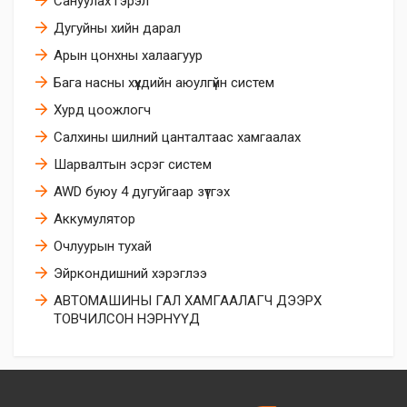
Сануулах гэрэл
Дугуйны хийн дарал
Арын цонхны халаагуур
Бага насны хүүхдийн аюулгүйн систем
Хурд цоожлогч
Салхины шилний цанталтаас хамгаалах
Шарвалтын эсрэг систем
AWD буюу 4 дугуйгаар зүтгэх
Аккумулятор
Очлуурын тухай
Эйркoндишний хэрэглээ
АВТОМАШИНЫ ГАЛ ХАМГААЛАГЧ ДЭЭРХ
ТОВЧИЛСОН НЭРНҮҮД