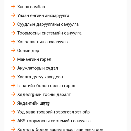
Хянах самбар
Улаан өнгийн анхааруулга
Суудлын даруулганы сануулга
Тоормосны системийн сануулга
Хэт халалтын анхааруулга
Ослын дэр
Манангийн гэрэл
Акумляторын хүчдэл
Хаалга дутуу хаагдсан
Гэнэтийн болон ослын гэрэл
Хөдөлгүүрийн тосны даралт
Яндангийн шүүлтүүр
Урд яваа тээврийн хэрэгсэл хэт ойр
ABS тоормосны системийн сануулга
Хөдөлгүүр болон зарим цахилгаан электрон