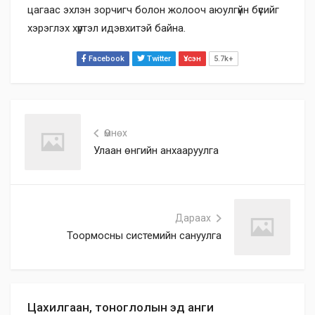
цагаас эхлэн зорчигч болон жолооч аюулгүйн бүсийг
хэрэглэх хүртэл идэвхитэй байна.
Facebook
Twitter
Үзсэн
5.7k+
Өмнөх
Улаан өнгийн анхааруулга
Дараах
Тоормосны системийн сануулга
Цахилгаан, тоноглолын эд анги