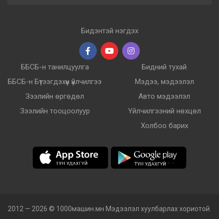
Бидэнтэй нэгдэх
ББСБ-н танилцуулга
Бидний тухай
ББСБ-н Бүтээгдэхүүн үйлчилгээ
Мэдээ, мэдээлэл
Зээлийн өргөдөл
Авто мэдээлэл
Зээлийн тооцоолуур
Үйлчилгээний нөхцөл
Холбоо барих
2012 — 2026 © 1000машин.мн Мэдээлэл хуулбарлах хориотой.