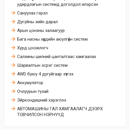
удирдлагын системд доголдол илэрсэн
Сануулах гэрэл
Дугуйны хийн дарал
Арын цонхны халаагуур
Бага насны хүүхдийн аюулгүйн систем
Хурд цоожлогч
Салхины шилний цанталтаас хамгаалах
Шарвалтын эсрэг систем
AWD буюу 4 дугуйгаар зүтгэх
Аккумулятор
Очлуурын тухай
Эйркoндишний хэрэглээ
АВТОМАШИНЫ ГАЛ ХАМГААЛАГЧ ДЭЭРХ
ТОВЧИЛСОН НЭРНҮҮД