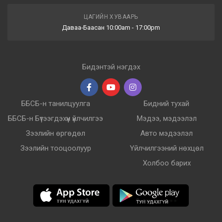
ЦАГИЙН ХУВААРЬ
Даваа-Баасан 10:00am - 17:00pm
Бидэнтэй нэгдэх
ББСБ-н танилцуулга
Бидний тухай
ББСБ-н Бүтээгдэхүүн үйлчилгээ
Мэдээ, мэдээлэл
Зээлийн өргөдөл
Авто мэдээлэл
Зээлийн тооцоолуур
Үйлчилгээний нөхцөл
Холбоо барих