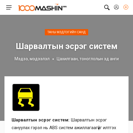
ТАНЫ МЭДЛЭГИЙН САНД
Шарвалтын эсрэг систем
Мэдээ, мэдээлэл
Цахилгаан, тоноглолын эд анги
Шарвалтын эсрэг систем:
Шарвалтын эсрэг
сануулах гэрэл нь ABS систем ажиллагаагүйг илтгэх