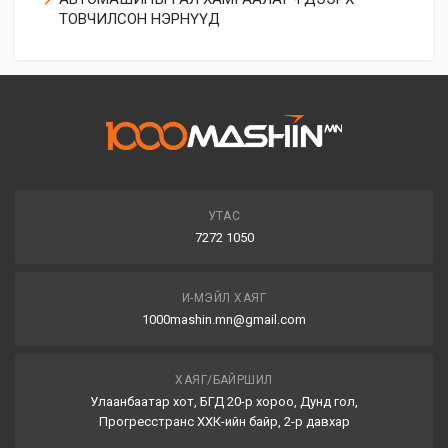
ТОВЧИЛСОН НЭРНҮҮД
УТАС
7272 1050
И-МЭЙЛ ХАЯГ
1000mashin.mn@gmail.com
ХАЯГ/БАЙРШИЛ
Улаанбаатар хот, БГД 20-р хороо, Дунд гол,
Прогресстранс ХХК-ийн байр, 2-р давхар