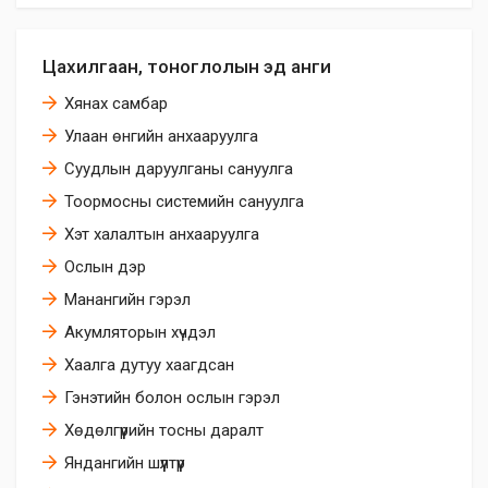
Цахилгаан, тоноглолын эд анги
Хянах самбар
Улаан өнгийн анхааруулга
Суудлын даруулганы сануулга
Тоормосны системийн сануулга
Хэт халалтын анхааруулга
Ослын дэр
Манангийн гэрэл
Акумляторын хүчдэл
Хаалга дутуу хаагдсан
Гэнэтийн болон ослын гэрэл
Хөдөлгүүрийн тосны даралт
Яндангийн шүүлтүүр