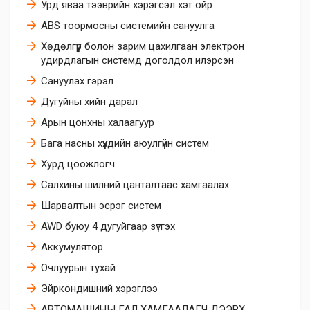
Урд яваа тээврийн хэрэгсэл хэт ойр
ABS тоормосны системийн сануулга
Хөдөлгүүр болон зарим цахилгаан электрон
удирдлагын системд доголдол илэрсэн
Сануулах гэрэл
Дугуйны хийн дарал
Арын цонхны халаагуур
Бага насны хүүхдийн аюулгүйн систем
Хурд цоожлогч
Салхины шилний цанталтаас хамгаалах
Шарвалтын эсрэг систем
AWD буюу 4 дугуйгаар зүтгэх
Аккумулятор
Очлуурын тухай
Эйркoндишний хэрэглээ
АВТОМАШИНЫ ГАЛ ХАМГААЛАГЧ ДЭЭРХ