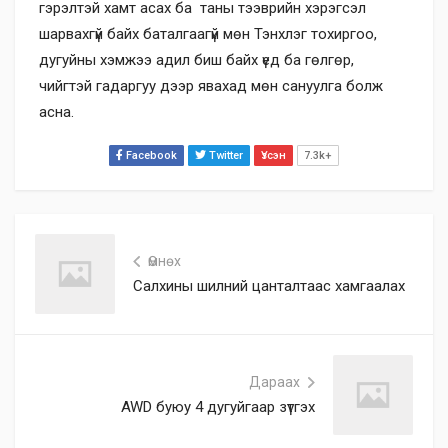
гэрэлтэй хамт асах ба таны тээврийн хэрэгсэл
шарвахгүй байх баталгаагүй мөн Тэнхлэг тохиргоо,
дугуйны хэмжээ адил биш байх үед ба гөлгөр,
чийгтэй гадаргуу дээр явахад мөн сануулга болж
асна.
Facebook
Twitter
Үзсэн
7.3k+
Өмнөх
Салхины шилний цанталтаас хамгаалах
Дараах
AWD буюу 4 дугуйгаар зүтгэх