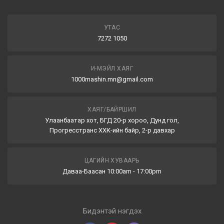
УТАС
7272 1050
И-МЭЙЛ ХАЯГ
1000mashin.mn@gmail.com
ХАЯГ/БАЙРШИЛ
Улаанбаатар хот, БГД 20-р хороо, Дунд гол,
Прогресстранс ХХК-ийн байр, 2-р давхар
ЦАГИЙН ХУВААРЬ
Даваа-Баасан 10:00am - 17:00pm
Бидэнтэй нэгдэх