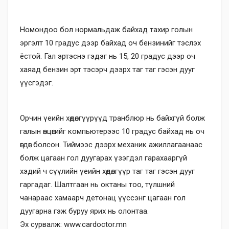
Номондоо бол нормальдаж байхад тахир голын
эргэлт 10 градус дээр байхад оч бензинийг тэслэх
ёстой. Гал эртэснэ гэдэг нь 15, 20 градус дээр оч
хаяад бензин эрт тэсэрч дээрх таг таг гэсэн дууг
үүсгэдэг.
Орчин үеийн хөдөлгүүрүүд транблюр нь байхгүй болж
галын өнцөгийг компьютерээс 10 градус байхад нь оч
өгдөг болсон. Тиймээс дээрх механик ажиллагаанаас
болж цагаан гол дуугарах үзэгдэл гарахааргүй
хэдий ч сүүлийн үеийн хөдөлгүүр таг таг гэсэн дууг
гаргадаг. Шалтгаан нь октаны тоо, түлшний
чанараас хамаарч детонац үүссэнг цагаан гол
дуугарна гэж буруу ярих нь олонтаа.
Эх сурвалж: www.cardoctor.mn