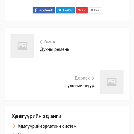
Facebook
Twitter
Үзсэн
8.1k+
Өмнөх
Духны ремень
Дараах
Түлшний шүүр
Хөдөлгүүрийн эд анги
Хөдөлгүүрийн хөргөлтийн систем