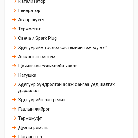
Катализатор
Генератор
Агаар шүүгч
Термостат
Свеча / Spark Plug
Хөдөлгүүрийн тослох системийн гэж юу вэ?
Асаалтын систем
Цахилгаан холимгийн хаалт
Катушка
Хөдөлгүүр хүндрэлтэй асаж байгаа үед шалгах
дараалал
Хөдөлгүүрийн лап резин
Гавлын жийрэг
Термомуфт
Духны ремень
Цагаан гол