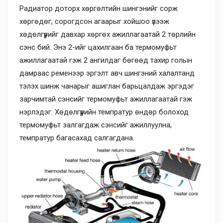
Радиатор доторх хөргөлтийн шингэнийг сорж
хөргөдөг, сорогдсон агаарыг хойшоо үлээж
хөдөлгүүрийг давхар хөргөх ажиллагаатай 2 төрлийн
сэнс бий. Энэ 2-ийг цахилгаан ба термомуфьт
ажиллагаатай гэж 2 ангилдаг бөгөөд тахир голын
дамраас ременээр эргэлт авч шингэний халалтанд
тэлэх шинж чанарыг ашиглан барьцалдаж эргэдэг
зарчимтай сэнсийг термомуфьт ажиллагаатай гэж
нэрлэдэг. Хөдөлгүүрийн темпратур өндөр болоход
термомуфьт залгагдаж сэнсийг ажиллуулна,
темпратур багасахад салгагдана.