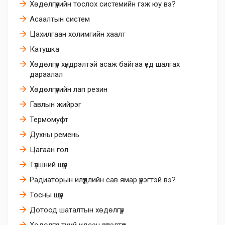
Хөдөлгүүрийн тослох системийн гэж юу вэ?
Асаалтын систем
Цахилгаан холимгийн хаалт
Катушка
Хөдөлгүүр хүндрэлтэй асаж байгаа үед шалгах
дараалал
Хөдөлгүүрийн лап резин
Гавлын жийрэг
Термомуфт
Духны ремень
Цагаан гол
Түлшний шүүр
Радиаторын илүүдлийн сав ямар үүрэгтэй вэ?
Тосны шүүр
Дотоод шаталтын хөдөлгүүр