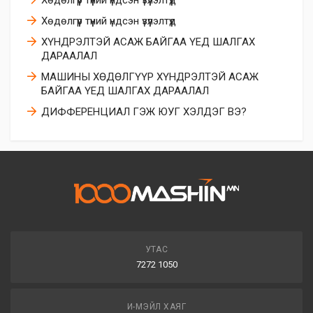
Хөдөлгүүр түүний үндсэн үзүүлэлтүүд
Хөдөлгүүр түүний үндсэн үзүүлэлтүүд
ХҮНДРЭЛТЭЙ АСАЖ БАЙГАА ҮЕД ШАЛГАХ
ДАРААЛАЛ
МАШИНЫ ХӨДӨЛГҮҮР ХҮНДРЭЛТЭЙ АСАЖ
БАЙГАА ҮЕД ШАЛГАХ ДАРААЛАЛ
ДИФФЕРЕНЦИАЛ ГЭЖ ЮУГ ХЭЛДЭГ ВЭ?
УТАС
7272 1050
И-МЭЙЛ ХАЯГ