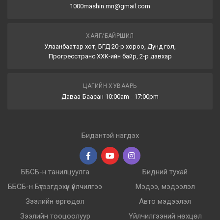
1000mashin.mn@gmail.com
ХАЯГ/БАЙРШИЛ
Улаанбаатар хот, БГД 20-р хороо, Дунд гол,
Прогресстранс ХХК-ийн байр, 2-р давхар
ЦАГИЙН ХУВААРЬ
Даваа-Баасан 10:00am - 17:00pm
Бидэнтэй нэгдэх
ББСБ-н танилцуулга
Бидний тухай
ББСБ-н Бүтээгдэхүүн үйлчилгээ
Мэдээ, мэдээлэл
Зээлийн өргөдөл
Авто мэдээлэл
Зээлийн тооцоолуур
Үйлчилгээний нөхцөл