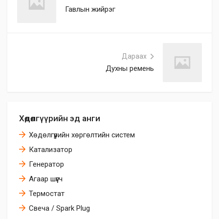
Гавлын жийрэг
Дараах
Духны ремень
Хөдөлгүүрийн эд анги
Хөдөлгүүрийн хөргөлтийн систем
Катализатор
Генератор
Агаар шүүгч
Термостат
Свеча / Spark Plug