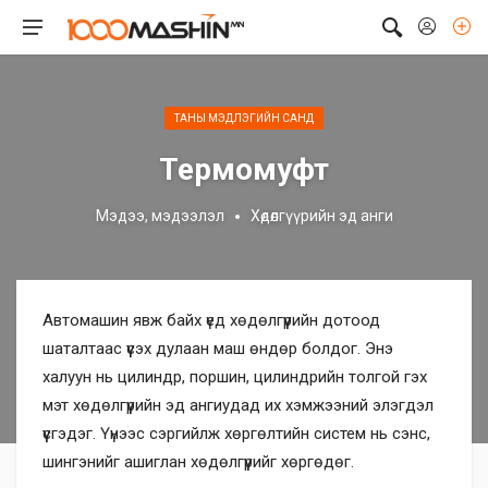
ТАНЫ МЭДЛЭГИЙН САНД
Термомуфт
Мэдээ, мэдээлэл
Хөдөлгүүрийн эд анги
Автомашин явж байх үед хөдөлгүүрийн дотоод
шаталтаас үүсэх дулаан маш өндөр болдог. Энэ
халуун нь цилиндр, поршин, цилиндрийн толгой гэх
мэт хөдөлгүүрийн эд ангиудад их хэмжээний элэгдэл
үүсгэдэг. Үүнээс сэргийлж хөргөлтийн систем нь сэнс,
шингэнийг ашиглан хөдөлгүүрийг хөргөдөг.