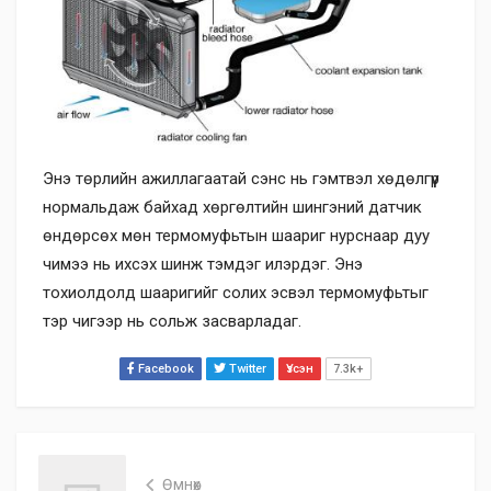
Энэ төрлийн ажиллагаатай сэнс нь гэмтвэл хөдөлгүүр
нормальдаж байхад хөргөлтийн шингэний датчик
өндөрсөх мөн термомуфьтын шаариг нурснаар дуу
чимээ нь ихсэх шинж тэмдэг илэрдэг. Энэ
тохиолдолд шааригийг солих эсвэл термомуфьтыг
тэр чигээр нь сольж засварладаг.
Facebook
Twitter
Үзсэн
7.3k+
Өмнөх