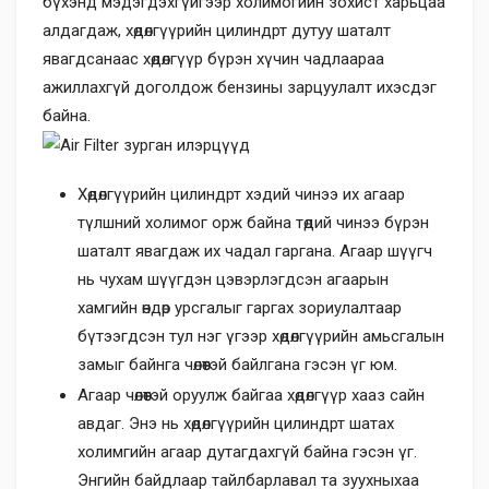
бүхэнд мэдэгдэхгүйгээр холимогийн зохист харьцаа
алдагдаж, хөдөлгүүрийн цилиндрт дутуу шаталт
явагдсанаас хөдөлгүүр бүрэн хүчин чадлаараа
ажиллахгүй доголдож бензины зарцуулалт ихэсдэг
байна.
Хөдөлгүүрийн цилиндрт хэдий чинээ их агаар
түлшний холимог орж байна төдий чинээ бүрэн
шаталт явагдаж их чадал гаргана. Агаар шүүгч
нь чухам шүүгдэн цэвэрлэгдсэн агаарын
хамгийн өндөр урсгалыг гаргах зориулалтаар
бүтээгдсэн тул нэг үгээр хөдөлгүүрийн амьсгалын
замыг байнга чөлөөтэй байлгана гэсэн үг юм.
Агаар чөлөөтэй оруулж байгаа хөдөлгүүр хааз сайн
авдаг. Энэ нь хөдөлгүүрийн цилиндрт шатах
холимгийн агаар дутагдахгүй байна гэсэн үг.
Энгийн байдлаар тайлбарлавал та зуухныхаа