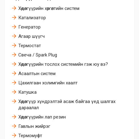
Хөдөлгүүрийн хөргөлтийн систем
Катализатор
Генератор
Агаар шүүгч
Термостат
Свеча / Spark Plug
Хөдөлгүүрийн тослох системийн гэж юу вэ?
Асаалтын систем
Цахилгаан холимгийн хаалт
Катушка
Хөдөлгүүр хүндрэлтэй асаж байгаа үед шалгах
дараалал
Хөдөлгүүрийн лап резин
Гавлын жийрэг
Термомуфт