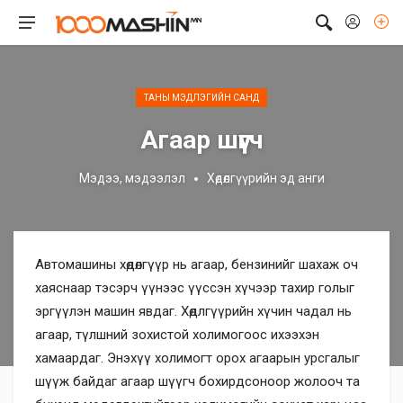
ТАНЫ МЭДЛЭГИЙН САНД
Агаар шүүгч
Мэдээ, мэдээлэл
Хөдөлгүүрийн эд анги
Автомашины хөдөлгүүр нь агаар, бензинийг шахаж оч
хаяснаар тэсэрч үүнээс үүссэн хүчээр тахир голыг
эргүүлэн машин явдаг. Хөдлгүүрийн хүчин чадал нь
агаар, түлшний зохистой холимогоос ихээхэн
хамаардаг. Энэхүү холимогт орох агаарын урсгалыг
шүүж байдаг агаар шүүгч бохирдсоноор жолооч та