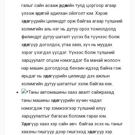
галыг сайн асааж өрдөхийн тулд цоргоор агаар
үлээж өгдөгтэй адилхан ойлголт юм. Хэрэв
хөдөлгүүрийн цилиндрт орж байгаа агаар түлшний
холимгийн аль нэг нь дутуу орох тохиолдолд
филиндрт дутуу шаталт үүсэх ба түүнээс болж
хөдөлгүүр доголдох, утаа хаях, хүч нь муудах
зэрэг үзэгдэл үүсдэг. Үүнээс болж түлшний
зарцуулалт огцом нэмэгддэг ба манай жолооч
нар машин доголдоод бензин идээд байна гэж
ярьдаг нь хөдөлгүүрийн цилиндр дэх ажлын
холимгийн дутуу шаталтыг хэлж байгаа юм..
Таны автомашины хааз авалт сайжрахад
таны машины хөдөлгүүрийн хүчин чадал
нэмэгдэж тэр хэмжээгээр түлшний илүү
зарцуулалтыг багасах боломж гарах юм.
Хөдөлгүүр хааз хэр сайн авч байгаа эсэх нь таныг
хаазны гишгүүр дээр гишгэхэд хөдөлгүүр хэр