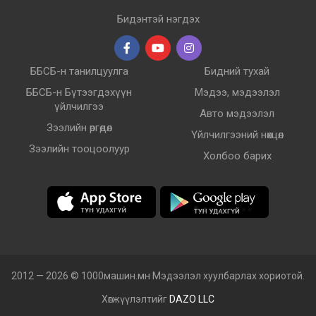
Бидэнтэй нэгдэх
ББСБ-н танилцуулга
Бидний тухай
ББСБ-н Бүтээгдэхүүн
Мэдээ, мэдээлэл
үйлчилгээ
Авто мэдээлэл
Зээлийн өргөдөл
Үйлчилгээний нөхцөл
Зээлийн тооцоолуур
Холбоо барих
2012 — 2026 © 1000машин.мн Мэдээлэл хуулбарлах хориотой.
Хөгжүүлэлтийг
DAZO LLC