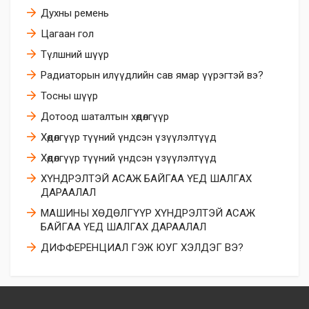
Духны ремень
Цагаан гол
Түлшний шүүр
Радиаторын илүүдлийн сав ямар үүрэгтэй вэ?
Тосны шүүр
Дотоод шаталтын хөдөлгүүр
Хөдөлгүүр түүний үндсэн үзүүлэлтүүд
Хөдөлгүүр түүний үндсэн үзүүлэлтүүд
ХҮНДРЭЛТЭЙ АСАЖ БАЙГАА ҮЕД ШАЛГАХ
ДАРААЛАЛ
МАШИНЫ ХӨДӨЛГҮҮР ХҮНДРЭЛТЭЙ АСАЖ
БАЙГАА ҮЕД ШАЛГАХ ДАРААЛАЛ
ДИФФЕРЕНЦИАЛ ГЭЖ ЮУГ ХЭЛДЭГ ВЭ?