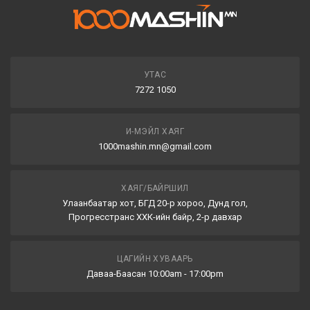
УТАС
7272 1050
И-МЭЙЛ ХАЯГ
1000mashin.mn@gmail.com
ХАЯГ/БАЙРШИЛ
Улаанбаатар хот, БГД 20-р хороо, Дунд гол,
Прогресстранс ХХК-ийн байр, 2-р давхар
ЦАГИЙН ХУВААРЬ
Даваа-Баасан 10:00am - 17:00pm