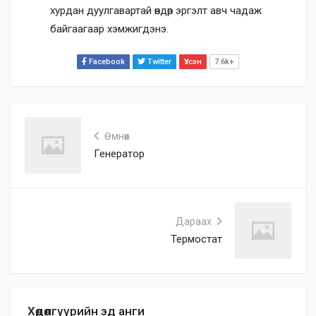
хурдан дуулгавартай өндөр эргэлт авч чадаж
байгаагаар хэмжигдэнэ.
Facebook
Twitter
Үзсэн
7.6k+
Өмнөх
Генератор
Дараах
Термостат
Хөдөлгүүрийн эд анги