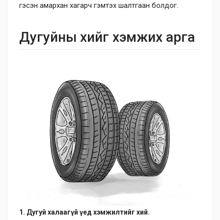
гэсэн амархан хагарч гэмтэх шалтгаан болдог.
Дугуйны хийг хэмжих арга
1. Дугуй халаагүй үед хэмжилтийг хий.