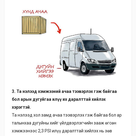
3. Та нэлээд хэмжээний ачаа тээвэрлэх гэж байгаа
бол арын дугуйгаа илүү их даралттай хийлэх
хэрэгтэй.
Та нэлээд хол замд ачаа тээвэрлэх гэж байгаа бол ар
талынхаа дугуйны хийг үйлдвэрлэгчийн зааж өгсөн
хэмжээнээс 2,3 PSI илүү даралттай хийлэх нь зөв