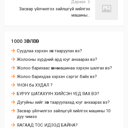
Дараах
Засвар үйлчилгээ зайлшгүй хийлгэх
машины...
1000 ЗӨВЛӨГӨӨ
Суудлаа хэрхэн зөв тааруулах вэ?
Жолооны хүрдний ард юуг анхаарах вэ?
Жолоо барихаас өмнө машинаа хэрхэн шалгах вэ?
Жолоо барихдаа хэрхэн сэргэг байх вэ?
ҮНЭН ба ХУДАЛ ?
БУРУУ ШАТАХУУН ХИЙСЭН ҮЕД ЯАХ ВЭ?
Дугуйны хийг зөв тааруулахад юуг анхаарах вэ?
Засвар үйлчилгээ зайлшгүй хийлгэх машины 10
дуу чимээ
ЯАГААД ТОС ИДЭЭД БАЙНА?