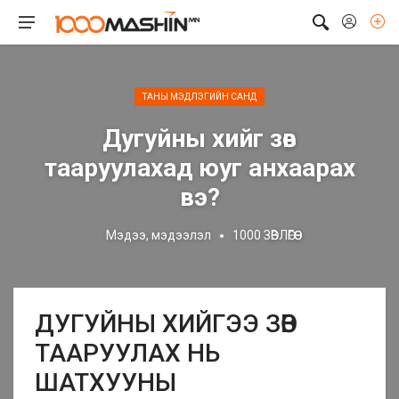
ТАНЫ МЭДЛЭГИЙН САНД
Дугуйны хийг зөв
тааруулахад юуг анхаарах
вэ?
Мэдээ, мэдээлэл
1000 ЗӨВЛӨГӨӨ
ДУГУЙНЫ ХИЙГЭЭ ЗӨВ
ТААРУУЛАХ НЬ
ШАТХУУНЫ