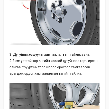
3. Дугуйны хошууны хамгаалалтыг тайлж авна.
2-3 cm урттай хар өнгийн хоолой дугуйнаас гарч ирсэн
байгаа. Үзүүрт нь тоос шороо орохоос хамгаалсан
эрэгдэж ордог хамгаалалтын тагийг тайлна.