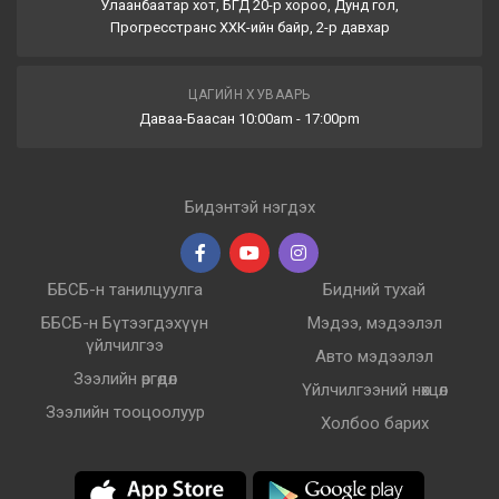
Улаанбаатар хот, БГД 20-р хороо, Дунд гол,
Прогресстранс ХХК-ийн байр, 2-р давхар
ЦАГИЙН ХУВААРЬ
Даваа-Баасан 10:00am - 17:00pm
Бидэнтэй нэгдэх
ББСБ-н танилцуулга
Бидний тухай
ББСБ-н Бүтээгдэхүүн
Мэдээ, мэдээлэл
үйлчилгээ
Авто мэдээлэл
Зээлийн өргөдөл
Үйлчилгээний нөхцөл
Зээлийн тооцоолуур
Холбоо барих