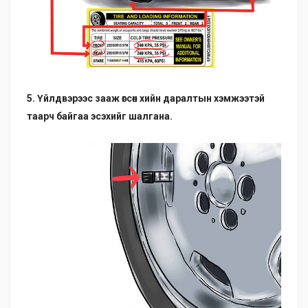
5. Үйлдвэрээс зааж өгсөн хийн даралтын хэмжээтэй
таарч байгаа эсэхийг шалгана.