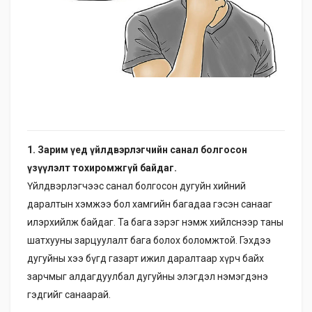
1. Зарим үед үйлдвэрлэгчийн санал болгосон
үзүүлэлт тохиромжгүй байдаг.
Үйлдвэрлэгчээс санал болгосон дугуйн хийний
даралтын хэмжээ бол хамгийн багадаа гэсэн санааг
илэрхийлж байдаг. Та бага зэрэг нэмж хийлснээр таны
шатхууны зарцуулалт бага болох боломжтой. Гэхдээ
дугуйны хээ бүгд газарт ижил даралтаар хүрч байх
зарчмыг алдагдуулбал дугуйны элэгдэл нэмэгдэнэ
гэдгийг санаарай.