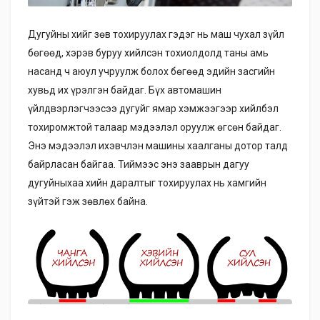
Дугуйны хийг зөв тохируулах гэдэг нь маш чухал зүйл
бөгөөд, хэрэв буруу хийлсэн тохиолдолд таны амь
насанд ч аюул учруулж болох бөгөөд эдийн засгийн
хувьд их үрэлгэн байдаг. Бүх автомашин
үйлдвэрлэгчээсээ дугуйг ямар хэмжээгээр хийлбэл
тохиромжтой талаар мэдээлэл оруулж өгсөн байдаг.
Энэ мэдээлэл ихэвчлэн машины хаалганы дотор талд
байрласан байгаа. Тиймээс энэ зааврын дагуу
дугуйныхаа хийн даралтыг тохируулах нь хамгийн
зүйтэй гэж зөвлөх байна.