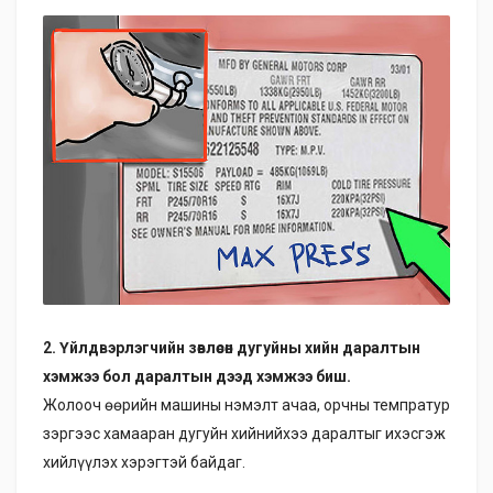
2. Үйлдвэрлэгчийн зөвлөсөн дугуйны хийн даралтын
хэмжээ бол даралтын дээд хэмжээ биш.
Жолооч өөрийн машины нэмэлт ачаа, орчны темпратур
зэргээс хамааран дугуйн хийнийхээ даралтыг ихэсгэж
хийлүүлэх хэрэгтэй байдаг.