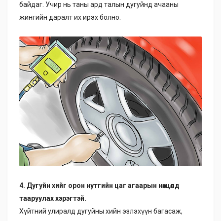
байдаг. Учир нь таны ард талын дугуйнд ачааны
жингийн даралт их ирэх болно.
4. Дугуйн хийг орон нутгийн цаг агаарын нөхцөлд
тааруулах хэрэгтэй.
Хүйтний улиралд дугуйны хийн эзлэхүүн багасаж,