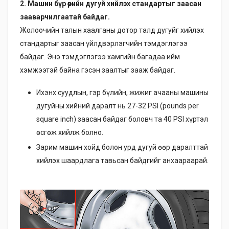
2. Машин бүр өөрийн дугуй хийлэх стандартыг заасан
зааварчилгаатай байдаг.
Жолоочийн талын хаалганы дотор талд дугуйг хийлэх
стандартыг заасан үйлдвэрлэгчийн тэмдэглэгээ
байдаг. Энэ тэмдэглэгээ хамгийн багадаа ийм
хэмжээтэй байна гэсэн заалтыг зааж байдаг.
Ихэнх суудлын, гэр бүлийн, жижиг ачааны машины
дугуйны хийний даралт нь 27-32 PSI (pounds per
square inch) заасан байдаг боловч та 40 PSI хүртэл
өсгөж хийлж болно.
Зарим машин хойд болон урд дугуй өөр даралттай
хийлэх шаардлага тавьсан байдгийг анхаараарай.