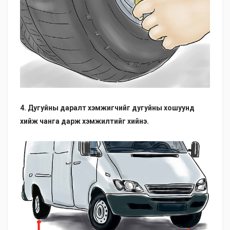
4. Дугуйны даралт хэмжигчийг дугуйны хошуунд
хийж чанга дарж хэмжилтийг хийнэ.