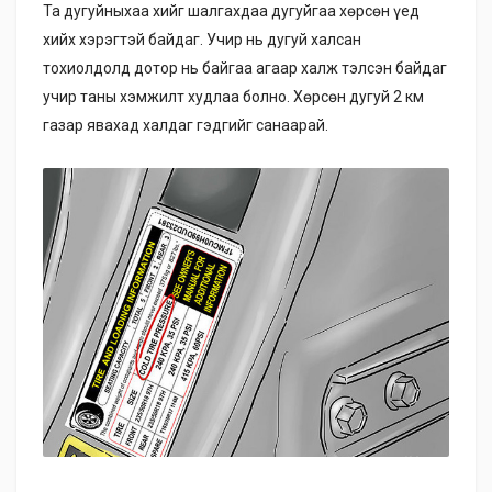
Та дугуйныхаа хийг шалгахдаа дугуйгаа хөрсөн үед
хийх хэрэгтэй байдаг. Учир нь дугуй халсан
тохиолдолд дотор нь байгаа агаар халж тэлсэн байдаг
учир таны хэмжилт худлаа болно. Хөрсөн дугуй 2 км
газар явахад халдаг гэдгийг санаарай.