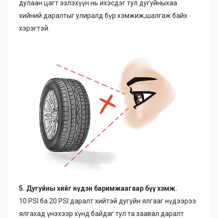
дулаан цагт эзлэхүүн нь ихэсдэг тул дугуйныхаа
хийний даралтыг улиралд бүр хэмжиж,шалгаж байх
хэрэгтэй.
5. Дугуйны хийг нүдэн баримжаагаар бүү хэмж.
10 PSI ба 20 PSI даралт хийтэй дугуйн ялгааг нүдээрээ
ялгахад үнэхээр хүнд байдаг тул та заавал даралт