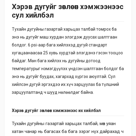
Хэрэв дугуйг зөвлөсөн хэмжээнээс
сул хийлбэл
Тухайн дугуйны газартай харьцах талбай томрох ба
энэ нь дугуйг маш хурдан элэгдэж дуусах шалтгаан
болдог. 6 psi-аар бага хийлэхэд дугуй стандарт
хугацаанаасаа 25 хувь хурдтай элэгдэнэ гэсэн тооцоо
байдаг. Мөн бага хийлэх нь дугуйны дотоод
температурыг нэмэгдүүлэх үндсэн шалтгаан болдог ба
энэ нь дугуйг буудах, хагархад хүргэх аюултай. Сул
хийлсэн дугуй эргэхдээ их хүч зарцуулах ба түлшний
зарцуулалтанд ч шууд нөлөөлдөг байна.
Хэрэв дугуйг зөвлөсөн хэмжээнээс их хийлбэл
Тухайн дугуйны газартай харьцах талбай, мөн уяан
хатан чанар нь багасах ба бага зэрэг нүх дайрахад ч