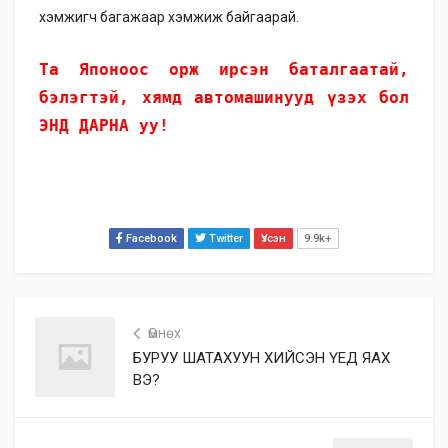
хэмжигч багажаар хэмжиж байгаарай.
Та Японоос орж ирсэн баталгаатай, 
бэлэгтэй, хямд автомашинууд үзэх бол 
ЭНД ДАРНА уу!
Facebook
Twitter
Үзсэн
9.9k+
Өмнөх
БУРУУ ШАТАХУУН ХИЙСЭН ҮЕД ЯАХ
ВЭ?