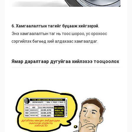
6. Хамгаалалтын тагийг буцааж хийгээрэй.
Энэ хамгаалалтын таг нь тоос шороо, ус орохоос
сэргийлэх бөгөөд хий алдахаас хамгаалдаг.
Ямар даралтаар дугуйгаа хийлэхээ тооцоолох