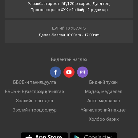
Улаанбаатар хот, БГД 20-р хороо, Дунд гол,
Прогресстранс ХХК-ийн байр, 2-р давхар
ЦАГИЙН ХУВААРЬ
Даваа-Баасан 10:00am - 17:00pm
Бидэнтэй нэгдэх
ББСБ-н танилцуулга
Бидний тухай
ББСБ-н Бүтээгдэхүүн үйлчилгээ
Мэдээ, мэдээлэл
Зээлийн өргөдөл
Авто мэдээлэл
Зээлийн тооцоолуур
Үйлчилгээний нөхцөл
Холбоо барих