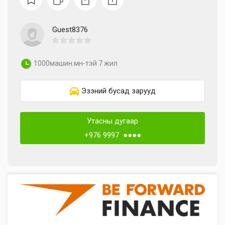
Guest8376
1000машин.мн-тэй 7 жил
Эзэний бусад зарууд
Утасны дугаар
+976 9997 ●●●●