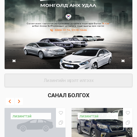
Лизингийн хүсэлт илгээх
САНАЛ БОЛГОХ
лизингтэй
лизингтэй