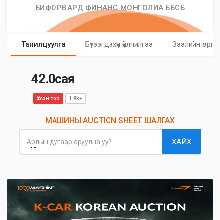
БИФОРВАРД ФИНАНС МОНГОЛИА ББСБ
Танилцуулга
Бүтээгдэхүүн үйлчилгээ
Зээлийн өргө
42.0сая
Үзсэн тоо
1.8k+
МАШИНЫ AUCTION SHEET ШАЛГАХ
ХАЙХ
Арлын дугаар оруулна уу?