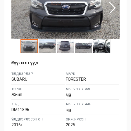
Үзүүлэлтүүд
ҮЙЛДВЭРЛЭГЧ
МАРК
SUBARU
FORESTER
ТӨРӨЛ
АРЛЫН ДУГААР
Жийп
sjg
КОД
АРЛЫН ДУГААР
DM11896
sjg
ҮЙЛДВЭРЛЭСЭН ОН
ОРЖ ИРСЭН:
2016/
2025