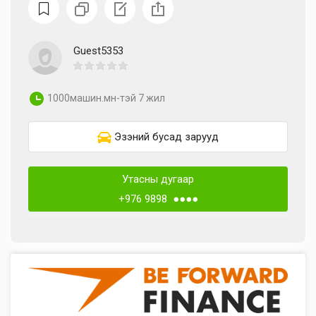
Guest5353
1000машин.мн-тэй 7 жил
Эзэний бусад зарууд
Утасны дугаар
+976 9898 ●●●●