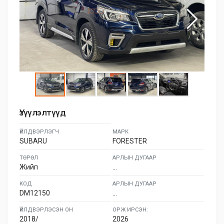
Үзүүлэлтүүд
ҮЙЛДВЭРЛЭГЧ
МАРК
SUBARU
FORESTER
ТӨРӨЛ
АРЛЫН ДУГААР
Жийп
...
КОД
АРЛЫН ДУГААР
DM12150
...
ҮЙЛДВЭРЛЭСЭН ОН
ОРЖ ИРСЭН:
2018/
2026