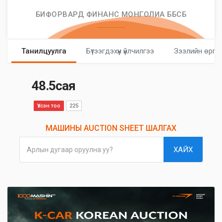
БИФОРВАРД ФИНАНС МОНГОЛИА ББСБ
Танилцуулга
Бүтээгдэхүүн үйлчилгээ
Зээлийн өргө
48.5сая
Үзсэн тоо
225
МАШИНЫ AUCTION SHEET ШАЛГАХ
ХАЙХ
Арлын дугаар оруулна уу?