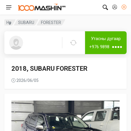
Нүүр
SUBARU
FORESTER
Дугаар аваагүй
Лизингтэй
Утасны дугаар
Guest5353
+976 9898 ●●●●
2018, SUBARU FORESTER
2026/06/05