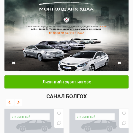
Лизингийн хүсэлт илгээх
САНАЛ БОЛГОХ
лизингтэй
лизингтэй