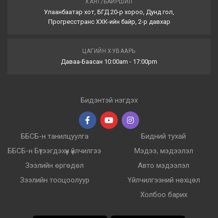
ХАЯГ/БАЙРШИЛ
Улаанбаатар хот, БГД 20-р хороо, Дунд гол,
Прогресстранс ХХК-ийн байр, 2-р давхар
ЦАГИЙН ХУВААРЬ
Даваа-Баасан 10:00am - 17:00pm
Бидэнтэй нэгдэх
ББСБ-н танилцуулга
Бидний тухай
ББСБ-н Бүтээгдэхүүн үйлчилгээ
Мэдээ, мэдээлэл
Зээлийн өргөдөл
Авто мэдээлэл
Зээлийн тооцоолуур
Үйлчилгээний нөхцөл
Холбоо барих