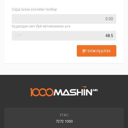
Сард төлөх зээлийн төлбөр:
Худалдан авч буй автомашины үнэ:
сая
Үргэлжлүүлэх
УТАС
7272 1050