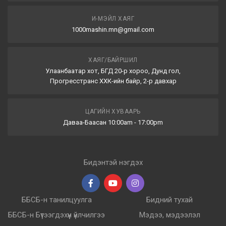
И-МЭЙЛ ХАЯГ
1000mashin.mn@gmail.com
ХАЯГ/БАЙРШИЛ
Улаанбаатар хот, БГД 20-р хороо, Дунд гол,
Прогресстранс ХХК-ийн байр, 2-р давхар
ЦАГИЙН ХУВААРЬ
Даваа-Баасан 10:00am - 17:00pm
Бидэнтэй нэгдэх
ББСБ-н танилцуулга
Бидний тухай
ББСБ-н Бүтээгдэхүүн үйлчилгээ
Мэдээ, мэдээлэл