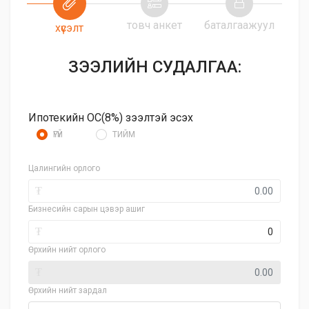
товч анкет
баталгаажуул
хүсэлт
ЗЭЭЛИЙН СУДАЛГАА:
Ипотекийн ОС(8%) зээлтэй эсэх
ҮГҮЙ
ТИЙМ
Цалингийн орлого
₮
Бизнесийн сарын цэвэр ашиг
₮
Өрхийн нийт орлого
₮
Өрхийн нийт зардал