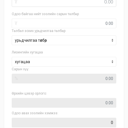
₮
Одоо байгаа нийт зээлийн сарын төлбөр
₮
Төлбөл зохих урьдчилгаа төлбөр
Лизингийн хугацаа
хугацаа
Сарын хүү:
%
Өрхийн цэвэр орлого:
Одоо авах зээлийн хэмжээ: