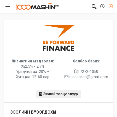
Лизингийн мэдээлэл:
Холбоо барих:
Хүү: 2.5% - 2.7%
Урьдчилгаа: 20% +
7272-1050
Хугацаа: 12-60 сар
n.dashkaa@gmail.com
Зээлий тооцоолуур
ЗЭЭЛИЙН БҮТЭЭГДЭХҮҮН