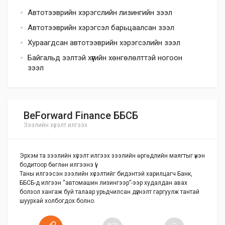
Автотээврийн хэрэгслийн лизингийн зээл
Автотээврийн хэрэгсэл барьцаалсан зээл
Хураагдсан автотээврийн хэрэгсэлийн зээл
Байгальд ээлтэй хүүгийн хөнгөлөлттэй ногоон
зээл
BeForward Finance ББСБ
Зээлийн хүсэлт илгээх
Эрхэм та зээлийн хүсэлт илгээх зээлийн өргөдлийн маягтыг үнэн
бодитоор бөглөн илгээнэ үү!
Таны илгээсэн зээлийн хүсэлтийг бидэнтэй харилцагч Банк,
ББСБ-д илгээн “автомашин лизингээр”-ээр худалдан авах
болзол хангаж буй талаар урьдчилсан дүгнэлт гаргуулж тантай
шуурхай холбогдох болно.