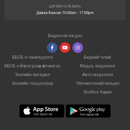
ЦАГИЙН ХУВААРЬ
Даваа-Баасан 10:00am - 17:00pm
Бидэнтэй нэгдэх
ББСБ-н танилцуулга
Бидний тухай
ББСБ-н Бүтээгдэхүүн үйлчилгээ
Мэдээ, мэдээлэл
Зээлийн өргөдөл
Авто мэдээлэл
Зээлийн тооцоолуур
Үйлчилгээний нөхцөл
Холбоо барих