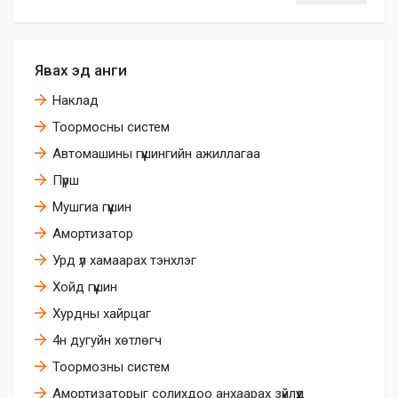
Явах эд анги
Наклад
Тоормосны систем
Автомашины гүүшингийн ажиллагаа
Пүрш
Мушгиа гүүшин
Амортизатор
Урд үл хамаарах тэнхлэг
Хойд гүүшин
Хурдны хайрцаг
4н дугуйн хөтлөгч
Тоормозны систем
Амортизаторыг солихдоо анхаарах зүйлүүд