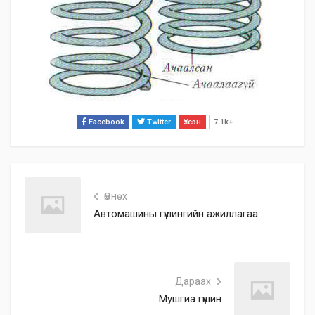
Facebook
Twitter
Үзсэн
7.1k+
Өмнөх
Автомашины гүүшингийн ажиллагаа
Дараах
Мушгиа гүүшин