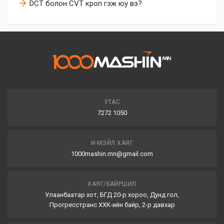
DCT болон CVT кроп гэж юу вэ?
УТАС
7272 1050
И-МЭЙЛ ХАЯГ
1000mashin.mn@gmail.com
ХАЯГ/БАЙРШИЛ
Улаанбаатар хот, БГД 20-р хороо, Дунд гол,
Прогресстранс ХХК-ийн байр, 2-р давхар