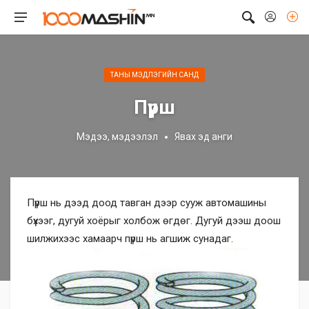
ТАНЫ МЭДЛЭГИЙН САНД
Пүрш
Мэдээ, мэдээлэл
Явах эд анги
Пүрш нь дээд доод тавган дээр сууж автомашины
бүхээг, дугуй хоёрыг холбож өгдөг. Дугуй дээш доош
шилжихээс хамаарч пүрш нь агшиж сунадаг.