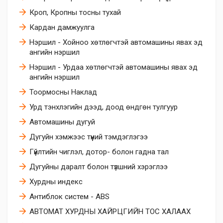
Кроп, Кропны тосны тухай
Кардан дамжуулга
Нэршил - Хойноо хөтлөгчтэй автомашины явах эд
ангийн нэршил
Нэршил - Урдаа хөтлөгчтэй автомашины явах эд
ангийн нэршил
Тоормосны Наклад
Урд тэнхлэгийн дээд, доод өндгөн тулгуур
Автомашины дугуй
Дугуйн хэмжээс түүний тэмдэглэгээ
Гүйлтийн чиглэл, дотор- болон гадна тал
Дугуйны даралт болон түлшний хэрэглээ
Хурдны индекс
Антиблок систем - ABS
АВТОМАТ ХУРДНЫ ХАЙРЦГИЙН ТОС ХАЛААХ