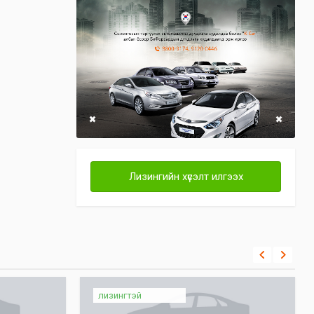
Лизингийн хүсэлт илгээх
лизингтэй