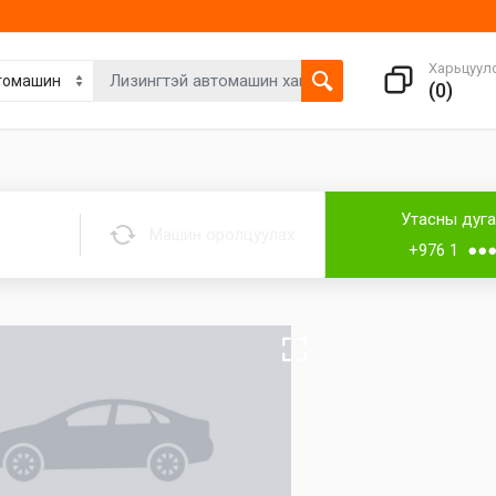
Харьцуул
(
0
)
Утасны дуг
Машин оролцуулах
+976 1 ●●