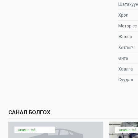
Шатахуу
Хроп
Мотор сс
Жолоо
Хөтлөгч
Өнгө
Хаалга
Суудал
САНАЛ БОЛГОХ
лизингтэй
лизингтэй