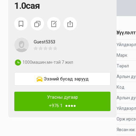
1.0сая
Үзүүлэл
Guest5353
Үйлдвэрл
Марк
1000машин.мн-тэй 7 жил
Төрөл
Арлын ду
Эзэний бусад зарууд
Код
Утасны дугаар
Арлын ду
+976 1 ●●●●
Үйлдвэрл
Орж ирсэ
Явсан км: