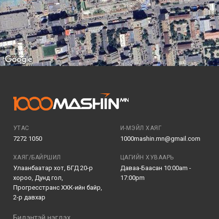
УТАС
И-МЭЙЛ ХАЯГ
7272 1050
1000mashin.mn@gmail.com
ХАЯГ/БАЙРШИЛ
ЦАГИЙН ХУВААРЬ
Улаанбаатар хот, БГД 20-р
Даваа-Баасан 10:00am -
хороо, Дунд гол,
17:00pm
Прогресстранс ХХК-ийн байр,
2-р давхар
Бидэнтэй нэгдэх