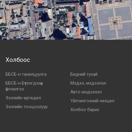
Холбоос
ББСБ-н танилцуулга
Бидний тухай
ББСБ-н Бүтээгдэхүүн
Мэдээ, мэдээлэл
үйлчилгээ
Авто мэдээлэл
Зээлийн өргөдөл
Үйлчилгээний нөхцөл
Зээлийн тооцоолуур
Холбоо барих