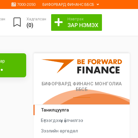
7000-2050
БИФОРВАРД ФИНАНС ББСБ
сан
Хадгалсан
Нэвтрэх
(
0
)
ЗАР НЭМЭХ
Лизингтэй
аар
●●
БИФОРВАРД ФИНАНС МОНГОЛИА
ББСБ
Танилцуулга
Бүтээгдэхүүн үйлчилгээ
Зээлийн өргөдөл