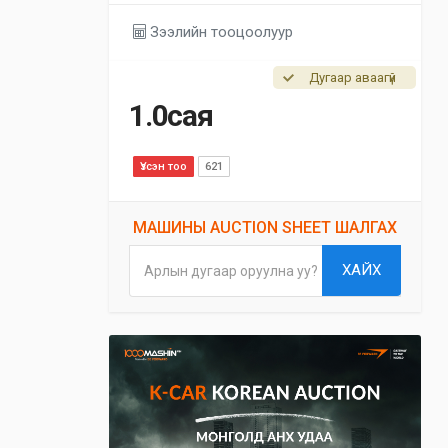
Зээлийн тооцоолуур
Дугаар аваагүй
1.0сая
Үзсэн тоо
621
МАШИНЫ AUCTION SHEET ШАЛГАХ
ХАЙХ
Арлын дугаар оруулна уу?