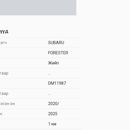
түүд
эгч
SUBARU
FORESTER
Жийп
гаар
...
DM11987
гаар
...
эсэн он
2020/
н:
2025
1 км