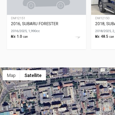
DM12151
DM12150
2016, SUBARU FORESTER
2018, SU
2016/2025, 1,990cc
2018/2025, 2
Үнэ: 1.0
Үнэ: 48.5
сая
сая
Map
Satellite