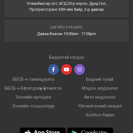
Улаанбаатар хот, БГД 20-р хороо, Дунд гол,
Прогресстранс ХХК-ийн байр, 2-р давхар
ЦАГИЙН ХУВААРЬ
Даваа-Баасан 10:00am - 17:00pm
Бидэнтэй нэгдэх
ББСБ-н танилцуулга
Бидний тухай
ББСБ-н Бүтээгдэхүүн үйлчилгээ
Мэдээ, мэдээлэл
Зээлийн өргөдөл
Авто мэдээлэл
Зээлийн тооцоолуур
Үйлчилгээний нөхцөл
Холбоо барих