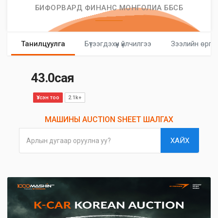
БИФОРВАРД ФИНАНС МОНГОЛИА ББСБ
Танилцуулга
Бүтээгдэхүүн үйлчилгээ
Зээлийн өргө
43.0сая
Үзсэн тоо
2.1k+
МАШИНЫ AUCTION SHEET ШАЛГАХ
ХАЙХ
Арлын дугаар оруулна уу?