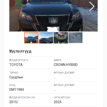
Үзүүлэлтүүд
ҮЙЛДВЭРЛЭГЧ
МАРК
TOYOTA
CROWN HYBRID
ТӨРӨЛ
АРЛЫН ДУГААР
Суудлын
...
КОД
АРЛЫН ДУГААР
DM11984
...
ҮЙЛДВЭРЛЭСЭН ОН
ОРЖ ИРСЭН:
2015/
2024