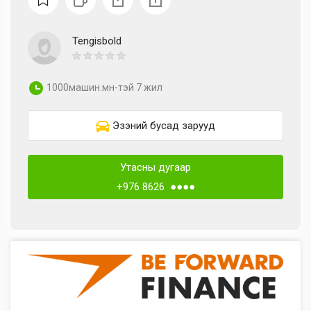
Tengisbold
1000машин.мн-тэй 7 жил
Эзэний бусад зарууд
Утасны дугаар
+976 8626 ●●●●