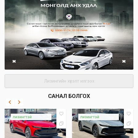
Лизингийн хүсэлт илгээх
САНАЛ БОЛГОХ
лизингтэй
лизингтэй