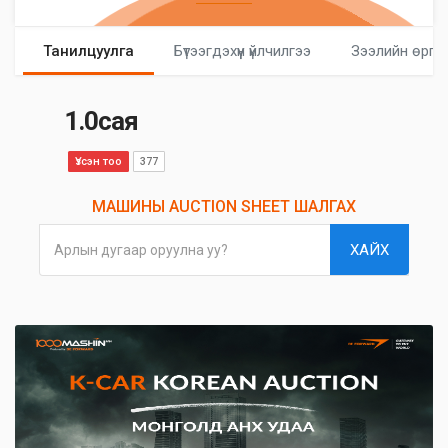
Танилцуулга
Бүтээгдэхүүн үйлчилгээ
Зээлийн өргө
1.0сая
Үзсэн тоо
377
МАШИНЫ AUCTION SHEET ШАЛГАХ
ХАЙХ
Арлын дугаар оруулна уу?