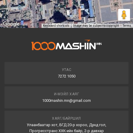
Keyboard shortcuts
Image may be subject to copyright
Terms
УТАС
7272 1050
И-МЭЙЛ ХАЯГ
1000mashin.mn@gmail.com
ХАЯГ/БАЙРШИЛ
Улаанбаатар хот, БГД 20-р хороо, Дунд гол,
Прогресстранс ХХК-ийн байр, 2-р давхар