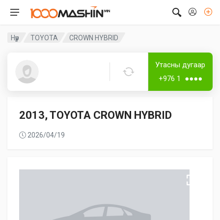
Нүүр
TOYOTA
CROWN HYBRID
Дугаар аваагүй
Лизингтэй
Утасны дугаар
Guest5353
+976 1 ●●●●
2013, TOYOTA CROWN HYBRID
2026/04/19