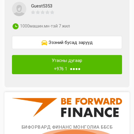
Guest5353
1000машин.мн-тэй 7 жил
Эзэний бусад зарууд
Утасны дугаар
+976 1 ●●●●
БИФОРВАРД ФИНАНС МОНГОЛИА ББСБ