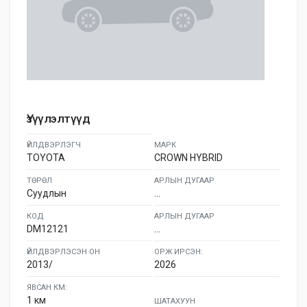
Үзүүлэлтүүд
ҮЙЛДВЭРЛЭГЧ
МАРК
TOYOTA
CROWN HYBRID
ТӨРӨЛ
АРЛЫН ДУГААР
Суудлын
...
КОД
АРЛЫН ДУГААР
DM12121
...
ҮЙЛДВЭРЛЭСЭН ОН
ОРЖ ИРСЭН:
2013/
2026
ЯВСАН КМ:
1 км
ШАТАХУУН