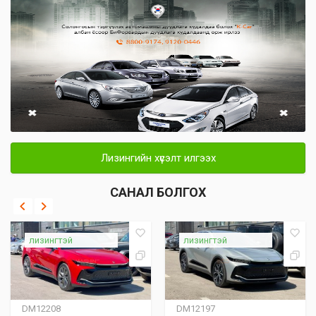
Лизингийн хүсэлт илгээх
САНАЛ БОЛГОХ
лизингтэй
лизингтэй
DM12208
DM12197