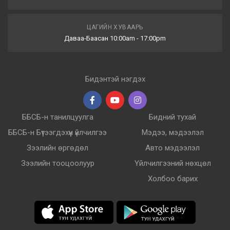
ЦАГИЙН ХУВААРЬ
Даваа-Баасан 10:00am - 17:00pm
Бидэнтэй нэгдэх
ББСБ-н танилцуулга
Бидний тухай
ББСБ-н Бүтээгдэхүүн үйлчилгээ
Мэдээ, мэдээлэл
Зээлийн өргөдөл
Авто мэдээлэл
Зээлийн тооцоолуур
Үйлчилгээний нөхцөл
Холбоо барих