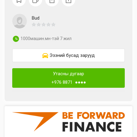
Bud
1000машин.мн-тэй 7 жил
Эзэний бусад зарууд
Утасны дугаар
+976 8871 ●●●●