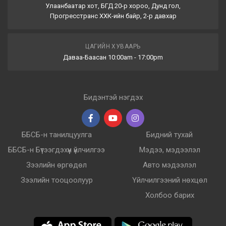
Улаанбаатар хот, БГД 20-р хороо, Дунд гол,
Прогресстранс ХХК-ийн байр, 2-р давхар
ЦАГИЙН ХУВААРЬ
Даваа-Баасан 10:00am - 17:00pm
Бидэнтэй нэгдэх
ББСБ-н танилцуулга
Бидний тухай
ББСБ-н Бүтээгдэхүүн үйлчилгээ
Мэдээ, мэдээлэл
Зээлийн өргөдөл
Авто мэдээлэл
Зээлийн тооцоолуур
Үйлчилгээний нөхцөл
Холбоо барих