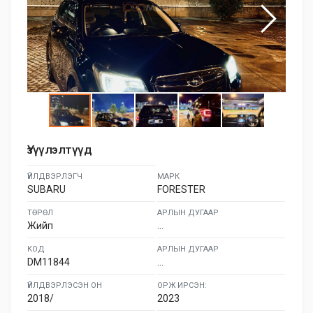
Үзүүлэлтүүд
ҮЙЛДВЭРЛЭГЧ
МАРК
SUBARU
FORESTER
ТӨРӨЛ
АРЛЫН ДУГААР
Жийп
...
КОД
АРЛЫН ДУГААР
DM11844
...
ҮЙЛДВЭРЛЭСЭН ОН
ОРЖ ИРСЭН:
2018/
2023