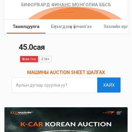
БИФОРВАРД ФИНАНС МОНГОЛИА ББСБ
Танилцуулга
Бүтээгдэхүүн үйлчилгээ
Зээлийн өргө
45.0сая
Үзсэн тоо
2.1k+
МАШИНЫ AUCTION SHEET ШАЛГАХ
ХАЙХ
Арлын дугаар оруулна уу?