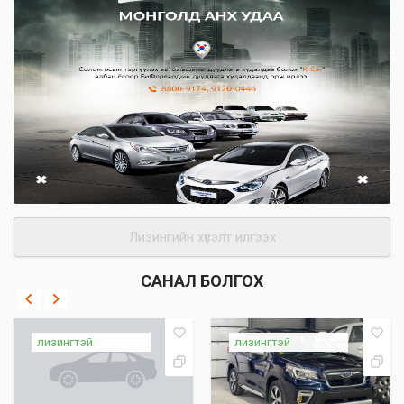
Лизингийн хүсэлт илгээх
САНАЛ БОЛГОХ
лизингтэй
лизингтэй