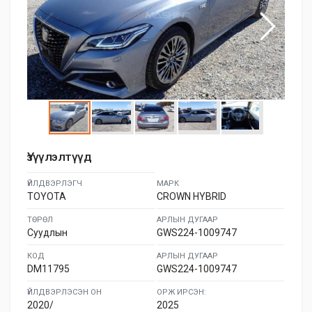
Үзүүлэлтүүд
ҮЙЛДВЭРЛЭГЧ
МАРК
TOYOTA
CROWN HYBRID
ТӨРӨЛ
АРЛЫН ДУГААР
Суудлын
GWS224-1009747
КОД
АРЛЫН ДУГААР
DM11795
GWS224-1009747
ҮЙЛДВЭРЛЭСЭН ОН
ОРЖ ИРСЭН:
2020/
2025