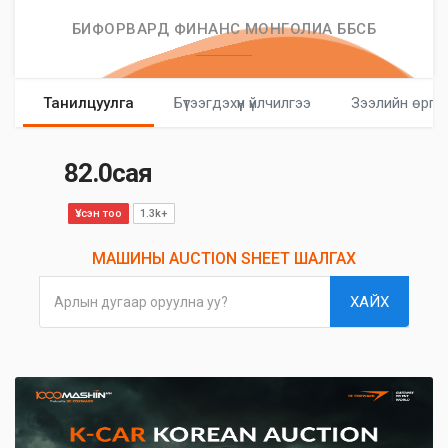
БИФОРВАРД ФИНАНС МОНГОЛИА ББСБ
Танилцуулга
Бүтээгдэхүүн үйлчилгээ
Зээлийн өргө
82.0сая
Үзсэн тоо
1.3k+
МАШИНЫ AUCTION SHEET ШАЛГАХ
ХАЙХ
Арлын дугаар оруулна уу?