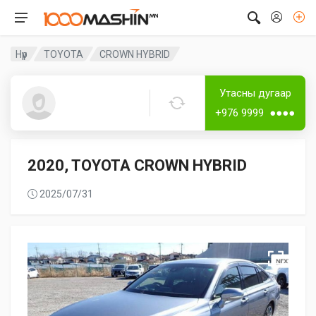
Нүүр
TOYOTA
CROWN HYBRID
Дугаар аваагүй
Лизингтэй
Утасны дугаар
Тунгалаг
+976 9999 ●●●●
2020, TOYOTA CROWN HYBRID
2025/07/31