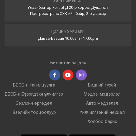
ХАЯГ/БАЙРШИЛ
Улаанбаатар хот, БГД 20-р хороо, Дунд гол,
Прогресстранс ХХК-ийн байр, 2-р давхар
ЦАГИЙН ХУВААРЬ
Даваа-Баасан 10:00am - 17:00pm
Бидэнтэй нэгдэх
ББСБ-н танилцуулга
Бидний тухай
ББСБ-н Бүтээгдэхүүн үйлчилгээ
Мэдээ, мэдээлэл
Зээлийн өргөдөл
Авто мэдээлэл
Зээлийн тооцоолуур
Үйлчилгээний нөхцөл
Холбоо барих