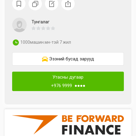
Тунгалаг
1000машин.мн-тэй 7 жил
Эзэний бусад зарууд
Утасны дугаар
+976 9999 ●●●●