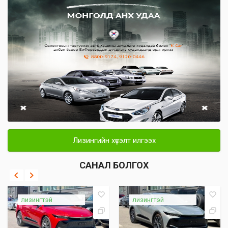
Лизингийн хүсэлт илгээх
САНАЛ БОЛГОХ
лизингтэй
лизингтэй