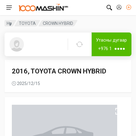
Нүүр
TOYOTA
CROWN HYBRID
Дугаар аваагүй
Лизингтэй
Утасны дугаар
Guest5353
+976 1 ●●●●
2016, TOYOTA CROWN HYBRID
2025/12/15