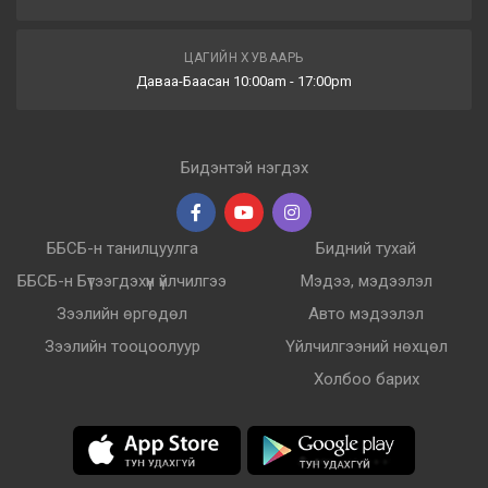
ЦАГИЙН ХУВААРЬ
Даваа-Баасан 10:00am - 17:00pm
Бидэнтэй нэгдэх
ББСБ-н танилцуулга
Бидний тухай
ББСБ-н Бүтээгдэхүүн үйлчилгээ
Мэдээ, мэдээлэл
Зээлийн өргөдөл
Авто мэдээлэл
Зээлийн тооцоолуур
Үйлчилгээний нөхцөл
Холбоо барих