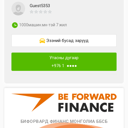
Guest5353
1000машин.мн-тэй 7 жил
Эзэний бусад зарууд
Утасны дугаар
+976 1 ●●●●
БИФОРВАРД ФИНАНС МОНГОЛИА ББСБ