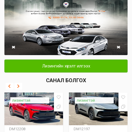
Лизингийн хүсэлт илгээх
САНАЛ БОЛГОХ
лизингтэй
лизингтэй
DM12208
DM12197