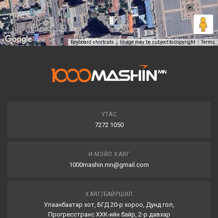
Keyboard shortcuts
Image may be subject to copyright
Terms
УТАС
7272 1050
И-МЭЙЛ ХАЯГ
1000mashin.mn@gmail.com
ХАЯГ/БАЙРШИЛ
Улаанбаатар хот, БГД 20-р хороо, Дунд гол,
Прогресстранс ХХК-ийн байр, 2-р давхар