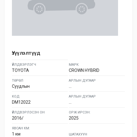
Үзүүлэлтүүд
ҮЙЛДВЭРЛЭГЧ
МАРК
TOYOTA
CROWN HYBRID
ТӨРӨЛ
АРЛЫН ДУГААР
Суудлын
...
КОД
АРЛЫН ДУГААР
DM12022
...
ҮЙЛДВЭРЛЭСЭН ОН
ОРЖ ИРСЭН:
2016/
2025
ЯВСАН КМ:
1 км
ШАТАХУУН