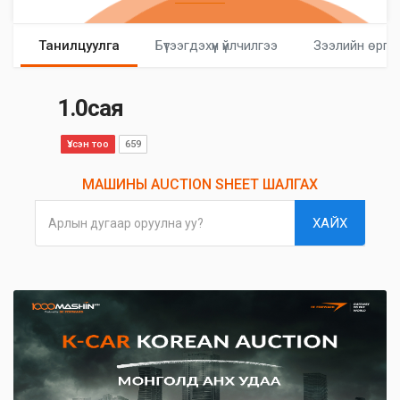
Танилцуулга
Бүтээгдэхүүн үйлчилгээ
Зээлийн өргө
1.0сая
Үзсэн тоо
659
МАШИНЫ AUCTION SHEET ШАЛГАХ
ХАЙХ
Арлын дугаар оруулна уу?