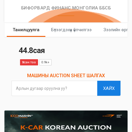
БИФОРВАРД ФИНАНС МОНГОЛИА ББСБ
Танилцуулга
Бүтээгдэхүүн үйлчилгээ
Зээлийн өргө
44.8сая
Үзсэн тоо
0.9k+
МАШИНЫ AUCTION SHEET ШАЛГАХ
ХАЙХ
Арлын дугаар оруулна уу?