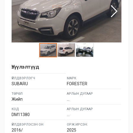
Үзүүлэлтүүд
ҮЙЛДВЭРЛЭГЧ
МАРК
SUBARU
FORESTER
ТӨРӨЛ
АРЛЫН ДУГААР
Жийп
...
КОД
АРЛЫН ДУГААР
DM11380
...
ҮЙЛДВЭРЛЭСЭН ОН
ОРЖ ИРСЭН:
2016/
2025