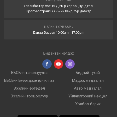
ХАЯГ/БАЙРШИЛ
Улаанбаатар хот, БГД 20-р хороо, Дунд гол,
Прогресстранс ХХК-ийн байр, 2-р давхар
ЦАГИЙН ХУВААРЬ
Даваа-Баасан 10:00am - 17:00pm
Бидэнтэй нэгдэх
ББСБ-н танилцуулга
Бидний тухай
ББСБ-н Бүтээгдэхүүн үйлчилгээ
Мэдээ, мэдээлэл
Зээлийн өргөдөл
Авто мэдээлэл
Зээлийн тооцоолуур
Үйлчилгээний нөхцөл
Холбоо барих