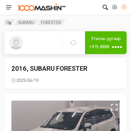
Нүүр
SUBARU
FORESTER
Дугаар аваагүй
Лизингтэй
Утасны дугаар
Guest8027
+976 8888 ●●●●
2016, SUBARU FORESTER
2025/06/19