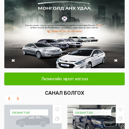
Лизингийн хүсэлт илгээх
САНАЛ БОЛГОХ
лизингтэй
лизингтэй