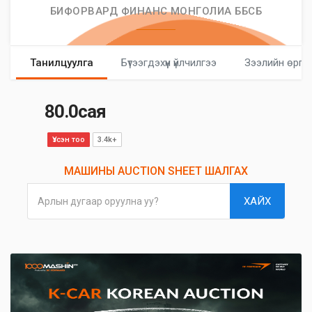
БИФОРВАРД ФИНАНС МОНГОЛИА ББСБ
Танилцуулга
Бүтээгдэхүүн үйлчилгээ
Зээлийн өргө
80.0сая
Үзсэн тоо
3.4k+
МАШИНЫ AUCTION SHEET ШАЛГАХ
ХАЙХ
Арлын дугаар оруулна уу?