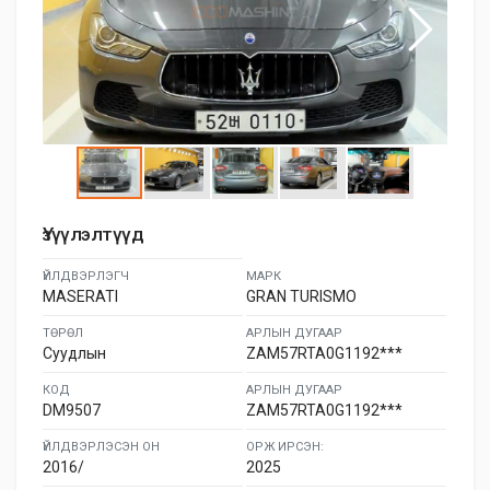
Үзүүлэлтүүд
ҮЙЛДВЭРЛЭГЧ
МАРК
MASERATI
GRAN TURISMO
ТӨРӨЛ
АРЛЫН ДУГААР
Суудлын
ZAM57RTA0G1192***
КОД
АРЛЫН ДУГААР
DM9507
ZAM57RTA0G1192***
ҮЙЛДВЭРЛЭСЭН ОН
ОРЖ ИРСЭН:
2016/
2025