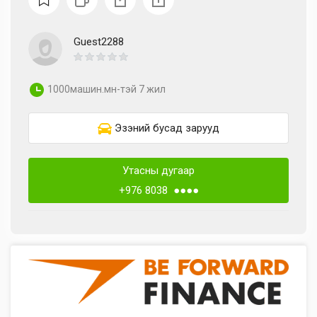
Guest2288
1000машин.мн-тэй 7 жил
Эзэний бусад зарууд
Утасны дугаар
+976 8038 ●●●●