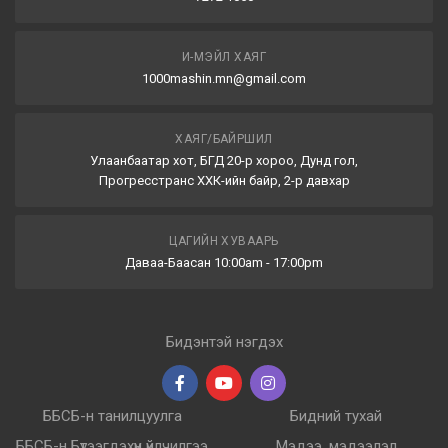
И-МЭЙЛ ХАЯГ
1000mashin.mn@gmail.com
ХАЯГ/БАЙРШИЛ
Улаанбаатар хот, БГД 20-р хороо, Дунд гол,
Прогресстранс ХХК-ийн байр, 2-р давхар
ЦАГИЙН ХУВААРЬ
Даваа-Баасан 10:00am - 17:00pm
Бидэнтэй нэгдэх
ББСБ-н танилцуулга
Бидний тухай
ББСБ-н Бүтээгдэхүүн үйлчилгээ
Мэдээ, мэдээлэл