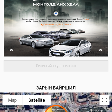
Лизингийн хүсэлт илгээх
ЗАРЫН БАЙРШИЛ
Map
Satellite