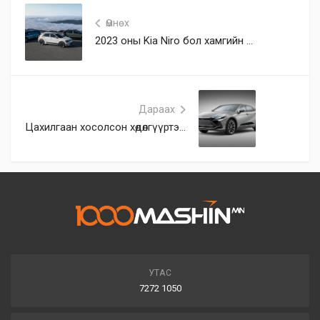
Өмнөх
2023 оны Kia Niro бол хамгийн ...
Дараах
Цахилгаан хосолсон хөдөлгүүртэ...
УТАС
7272 1050