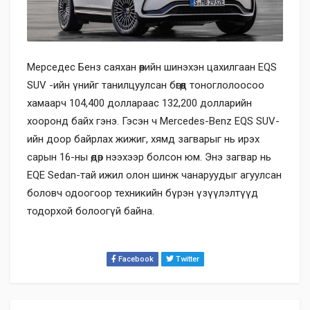
Мерседес Бенз саяхан өөрийн шинэхэн цахилгаан EQS
SUV -ийн үнийг танилцуулсан бөгөөд тоноглолоосоо
хамаарч 104,400 доллараас 132,200 долларийн
хооронд байх гэнэ. Гэсэн ч Mercedes-Benz EQS SUV-
ийн доор байрлах жижиг, хямд загварыг нь ирэх
сарын 16-ны өдөр нээхээр болсон юм. Энэ загвар нь
EQE Sedan-тай ижил олон шинж чанаруудыг агуулсан
боловч одоогоор техникийн бүрэн үзүүлэлтүүд
тодорхой болоогүй байна.
Facebook
Twitter