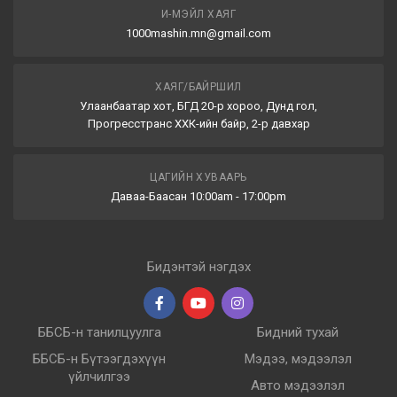
И-МЭЙЛ ХАЯГ
1000mashin.mn@gmail.com
ХАЯГ/БАЙРШИЛ
Улаанбаатар хот, БГД 20-р хороо, Дунд гол,
Прогресстранс ХХК-ийн байр, 2-р давхар
ЦАГИЙН ХУВААРЬ
Даваа-Баасан 10:00am - 17:00pm
Бидэнтэй нэгдэх
ББСБ-н танилцуулга
Бидний тухай
ББСБ-н Бүтээгдэхүүн
Мэдээ, мэдээлэл
үйлчилгээ
Авто мэдээлэл