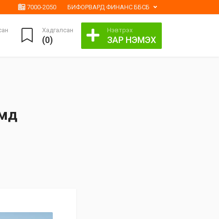
7000-2050
БИФОРВАРД ФИНАНС ББСБ
сан
Хадгалсан
Нэвтрэх
(
0
)
ЗАР НЭМЭХ
ямд