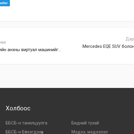
itter
Дар
нөх
Mercedes EQE SUV боло
йн анхны виртуал машинийг...
Холбоос
ББСБ-н танилцуулга
Бидний тухай
ББСБ-н Бүтээгдэхүүн
Мэдээ, мэдээлэл