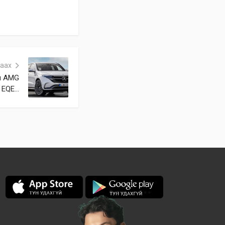
аах
н AMG
EQE...