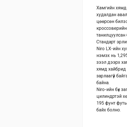
Хамгийн хямд 
худалдан авал
цөөрсөн билээ
кроссоверийн т
танилцуулсан 
Стандарт эрли
Niro LX-ийн х
нэмэх нь 1,29
зээл дээрх ха
хямд хайбрид 
зарлаагүй байг
байна.
Niro-ийн бүх 
цилиндртэй хө
195 фунт футын
байх болно.