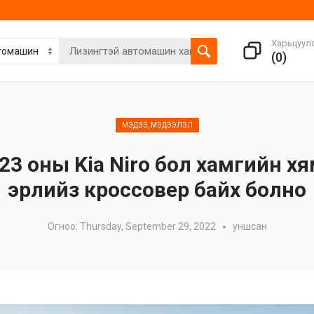
Харьцуул
(
0
)
МЭДЭЭ, МЭДЭЭЛЭЛ
23 оны Kia Niro бол хамгийн х
эрлийз кроссовер байх болно
Огноо: Thursday, September 29, 2022
уншсан