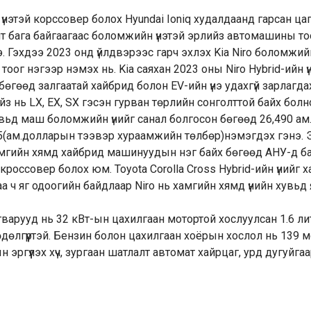
үнэтэй корссовер болох Hyundai Ioniq худалдаанд гарсан ца
т бага байгаагаас боломжийн үнэтэй эрлийз автомашины то
. Гэхдээ 2023 онд үйлдвэрээс гарч эхлэх Kia Niro боломжийн
оог нэгээр нэмэх нь. Kia саяхан 2023 оны Niro Hybrid-ийн ү
бөгөөд залгаатай хайбрид болон EV-ийн үнэ удахгүй зарлагдах
йз нь LX, EX, SX гэсэн гурван төрлийн сонголттой байх болн
увьд маш боломжийн үнийг санал болгосон бөгөөд 26,490 ам
5(ам.долларын тээвэр хураамжийн төлбөр)нэмэгдэх гэнэ. Э
мгийн хямд хайбрид машинуудын нэг байх бөгөөд АНУ-д б
кроссовер болох юм. Toyota Corolla Cross Hybrid-ийн үнийг х
аа ч яг одоогийн байдлаар Niro нь хамгийн хямд үнийн хувьд
загварууд нь 32 кВт-ын цахилгаан мотортой хослуулсан 1.6 л
дөлгүүртэй. Бензин болон цахилгаан хоёрын хослол нь 139 м
 эргүүлэх хүч, зургаан шатлалт автомат хайрцаг, урд дугуйга