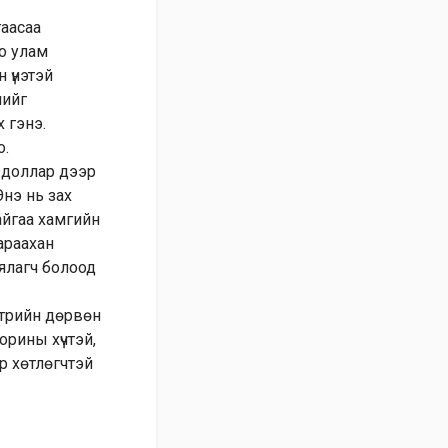
гаасаа
о улам
 үнэтэй
нийг
 гэнэ.
о.
.доллар дээр
нэ нь зах
айгаа хамгийн
араахан
 ялагч болоод
итрийн дөрвөн
орины хүчтэй,
ар хөтлөгчтэй