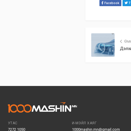
Facebook
Tw
Өм
Дэлхи
УТАС
И-МЭЙЛ ХАЯГ
7272 1050
1000mashin.mn@gmail.com