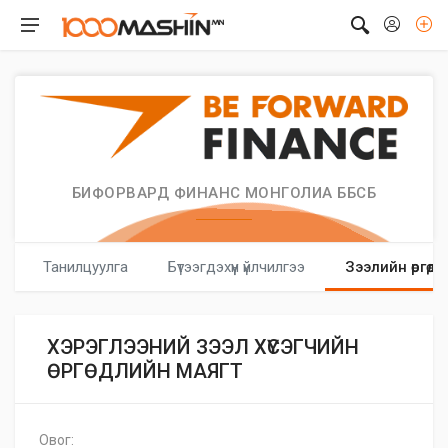
БИФОРВАРД ФИНАНС МОНГОЛИА ББСБ
Танилцуулга
Бүтээгдэхүүн үйлчилгээ
Зээлийн өргөдөл
ХЭРЭГЛЭЭНИЙ ЗЭЭЛ ХҮСЭГЧИЙН
ӨРГӨДЛИЙН МАЯГТ
Овог: