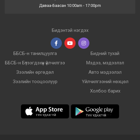
Даваа-Баасан 10:00am - 17:00pm
Бидэнтэй нэгдэх
ББСБ-н танилцуулга
Бидний тухай
ББСБ-н Бүтээгдэхүүн үйлчилгээ
Мэдээ, мэдээлэл
Зээлийн өргөдөл
Авто мэдээлэл
Зээлийн тооцоолуур
Үйлчилгээний нөхцөл
Холбоо барих