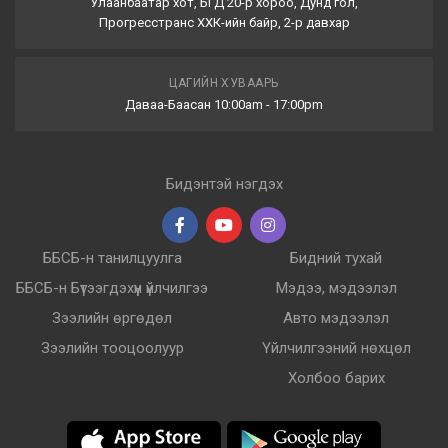
Улаанбаатар хот, БГД 20-р хороо, Дунд гол,
Прогресстранс ХХК-ийн байр, 2-р давхар
ЦАГИЙН ХУВААРЬ
Даваа-Баасан 10:00am - 17:00pm
Бидэнтэй нэгдэх
ББСБ-н танилцуулга
Бидний тухай
ББСБ-н Бүтээгдэхүүн үйлчилгээ
Мэдээ, мэдээлэл
Зээлийн өргөдөл
Авто мэдээлэл
Зээлийн тооцоолуур
Үйлчилгээний нөхцөл
Холбоо барих