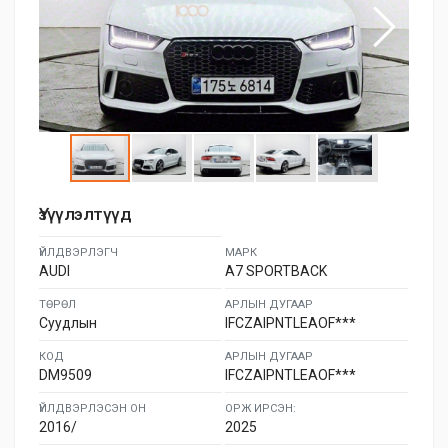
Үзүүлэлтүүд
ҮЙЛДВЭРЛЭГЧ
МАРК
AUDI
A7 SPORTBACK
ТӨРӨЛ
АРЛЫН ДУГААР
Суудлын
IFCZAIPNTLEAOF***
КОД
АРЛЫН ДУГААР
DM9509
IFCZAIPNTLEAOF***
ҮЙЛДВЭРЛЭСЭН ОН
ОРЖ ИРСЭН:
2016/
2025