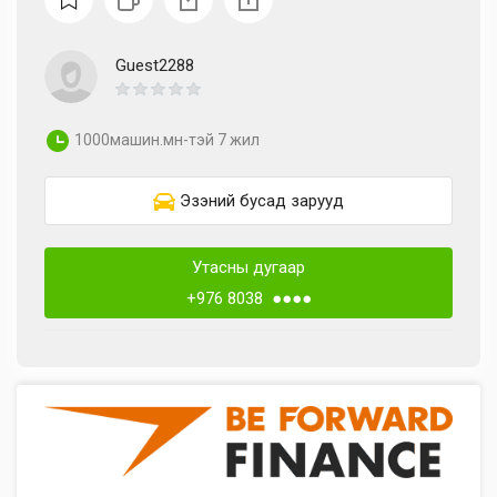
Guest2288
1000машин.мн-тэй 7 жил
Эзэний бусад зарууд
Утасны дугаар
+976 8038 ●●●●