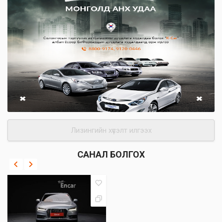
Лизингийн хүсэлт илгээх
САНАЛ БОЛГОХ