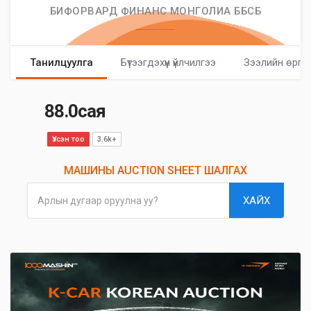
БИФОРВАРД ФИНАНС МОНГОЛИА ББСБ
Танилцуулга
Бүтээгдэхүүн үйлчилгээ
Зээлийн өргө
88.0сая
Үзсэн тоо
3.6k+
МАШИНЫ AUCTION SHEET ШАЛГАХ
ХАЙХ
Арлын дугаар оруулна уу?