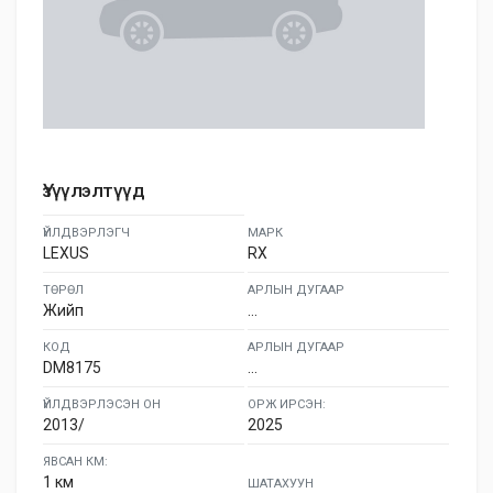
Үзүүлэлтүүд
ҮЙЛДВЭРЛЭГЧ
МАРК
LEXUS
RX
ТӨРӨЛ
АРЛЫН ДУГААР
Жийп
...
КОД
АРЛЫН ДУГААР
DM8175
...
ҮЙЛДВЭРЛЭСЭН ОН
ОРЖ ИРСЭН:
2013/
2025
ЯВСАН КМ:
1 км
ШАТАХУУН