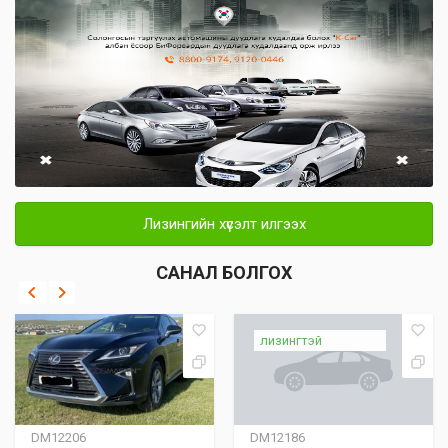
Лизингийн хүсэлт илгээх
САНАЛ БОЛГОХ
лизингтэй
DM12206
DM12186