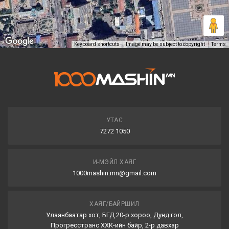
Keyboard shortcuts
Image may be subject to copyright
Terms
УТАС
7272 1050
И-МЭЙЛ ХАЯГ
1000mashin.mn@gmail.com
ХАЯГ/БАЙРШИЛ
Улаанбаатар хот, БГД 20-р хороо, Дунд гол,
Прогресстранс ХХК-ийн байр, 2-р давхар