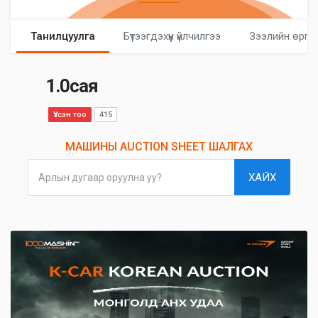
Танилцуулга
Бүтээгдэхүүн үйлчилгээ
Зээлийн өргө
1.0сая
Үзсэн тоо
415
МАШИНЫ AUCTION SHEET ШАЛГАХ
ХАЙХ
Арлын дугаар оруулна уу?