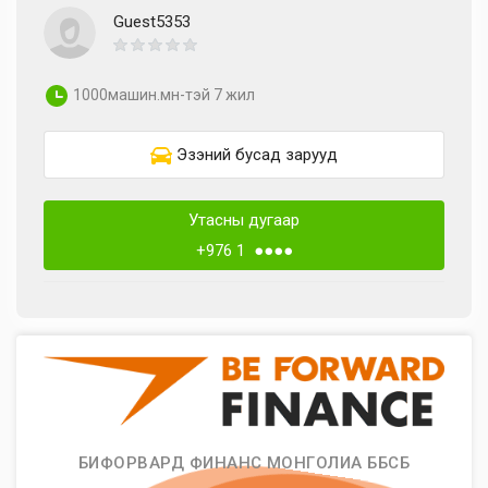
Guest5353
1000машин.мн-тэй 7 жил
Эзэний бусад зарууд
Утасны дугаар
+976 1 ●●●●
БИФОРВАРД ФИНАНС МОНГОЛИА ББСБ