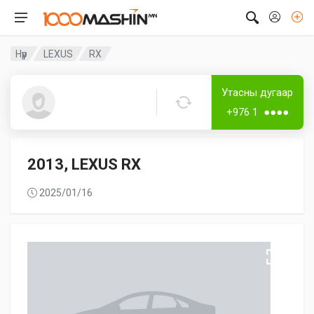
Нүүр
LEXUS
RX
Дугаар аваагүй
Лизингтэй
Утасны дугаар
Guest5353
+976 1 ●●●●
2013, LEXUS RX
2025/01/16