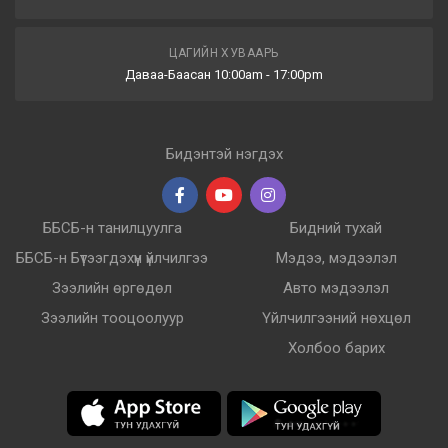
ЦАГИЙН ХУВААРЬ
Даваа-Баасан 10:00am - 17:00pm
Бидэнтэй нэгдэх
ББСБ-н танилцуулга
Бидний тухай
ББСБ-н Бүтээгдэхүүн үйлчилгээ
Мэдээ, мэдээлэл
Зээлийн өргөдөл
Авто мэдээлэл
Зээлийн тооцоолуур
Үйлчилгээний нөхцөл
Холбоо барих