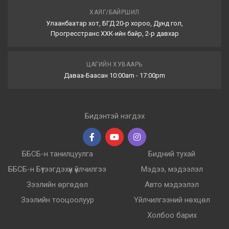
ХАЯГ/БАЙРШИЛ
Улаанбаатар хот, БГД 20-р хороо, Дунд гол,
Прогресстранс ХХК-ийн байр, 2-р давхар
ЦАГИЙН ХУВААРЬ
Даваа-Баасан 10:00am - 17:00pm
Бидэнтэй нэгдэх
ББСБ-н танилцуулга
Бидний тухай
ББСБ-н Бүтээгдэхүүн үйлчилгээ
Мэдээ, мэдээлэл
Зээлийн өргөдөл
Авто мэдээлэл
Зээлийн тооцоолуур
Үйлчилгээний нөхцөл
Холбоо барих