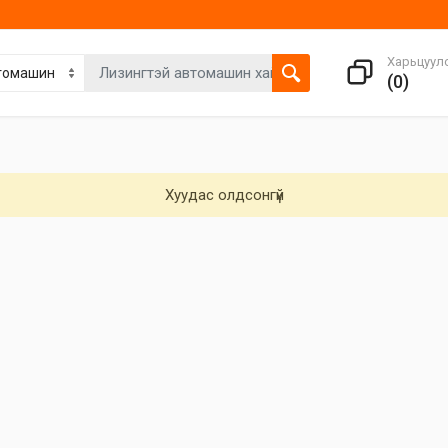
Харьцуул
(
0
)
Хуудас олдсонгүй