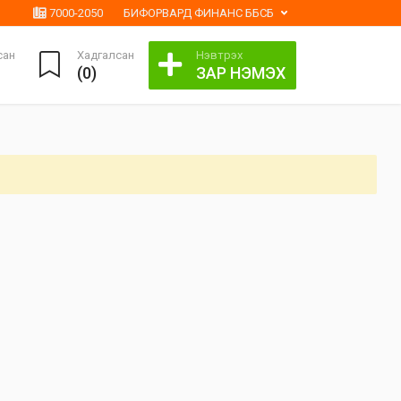
7000-2050
БИФОРВАРД ФИНАНС ББСБ
сан
Хадгалсан
Нэвтрэх
(
0
)
ЗАР НЭМЭХ