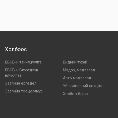
Холбоос
ББСБ-н танилцуулга
Бидний тухай
ББСБ-н Бүтээгдэхүүн
Мэдээ, мэдээлэл
үйлчилгээ
Авто мэдээлэл
Зээлийн өргөдөл
Үйлчилгээний нөхцөл
Зээлийн тооцоолуур
Холбоо барих