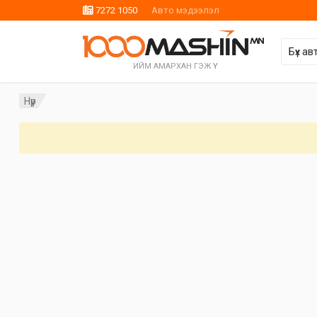
7272 1050
Авто мэдээлэл
ИЙМ АМАРХАН ГЭЖ ҮҮ
Нүүр