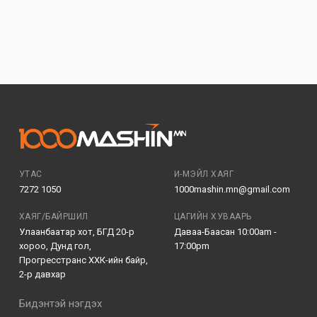
УТАС
И-МЭЙЛ ХАЯГ
7272 1050
1000mashin.mn@gmail.com
ХАЯГ/БАЙРШИЛ
ЦАГИЙН ХУВААРЬ
Улаанбаатар хот, БГД 20-р
Даваа-Баасан 10:00am -
хороо, Дунд гол,
17:00pm
Прогресстранс ХХК-ийн байр,
2-р давхар
Бидэнтэй нэгдэх