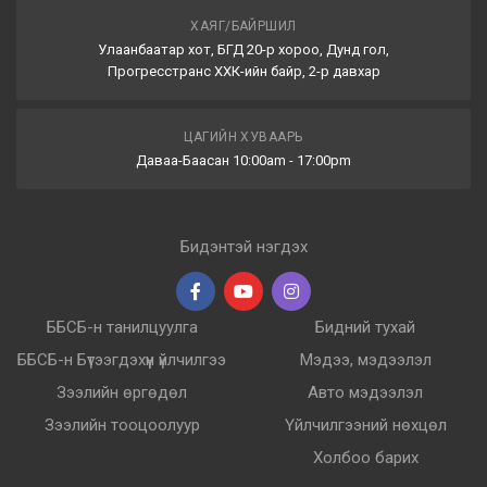
ХАЯГ/БАЙРШИЛ
Улаанбаатар хот, БГД 20-р хороо, Дунд гол,
Прогресстранс ХХК-ийн байр, 2-р давхар
ЦАГИЙН ХУВААРЬ
Даваа-Баасан 10:00am - 17:00pm
Бидэнтэй нэгдэх
ББСБ-н танилцуулга
Бидний тухай
ББСБ-н Бүтээгдэхүүн үйлчилгээ
Мэдээ, мэдээлэл
Зээлийн өргөдөл
Авто мэдээлэл
Зээлийн тооцоолуур
Үйлчилгээний нөхцөл
Холбоо барих