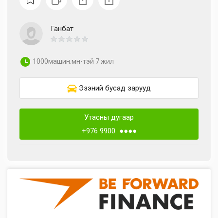
Ганбат
1000машин.мн-тэй 7 жил
Эзэний бусад зарууд
Утасны дугаар
+976 9900 ●●●●