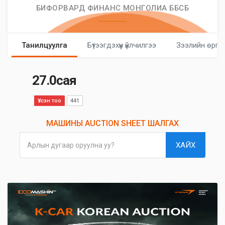
БИФОРВАРД ФИНАНС МОНГОЛИА ББСБ
Танилцуулга
Бүтээгдэхүүн үйлчилгээ
Зээлийн өргө
27.0сая
Үзсэн тоо
441
МАШИНЫ AUCTION SHEET ШАЛГАХ
ХАЙХ
Арлын дугаар оруулна уу?