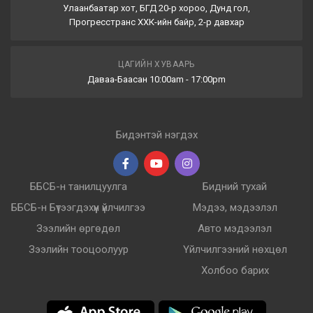
Улаанбаатар хот, БГД 20-р хороо, Дунд гол,
Прогресстранс ХХК-ийн байр, 2-р давхар
ЦАГИЙН ХУВААРЬ
Даваа-Баасан 10:00am - 17:00pm
Бидэнтэй нэгдэх
ББСБ-н танилцуулга
Бидний тухай
ББСБ-н Бүтээгдэхүүн үйлчилгээ
Мэдээ, мэдээлэл
Зээлийн өргөдөл
Авто мэдээлэл
Зээлийн тооцоолуур
Үйлчилгээний нөхцөл
Холбоо барих