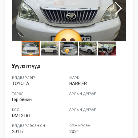
Үзүүлэлтүүд
ҮЙЛДВЭРЛЭГЧ
МАРК
TOYOTA
HARRIER
ТӨРӨЛ
АРЛЫН ДУГААР
Гэр бүлийн
...
КОД
АРЛЫН ДУГААР
DM12181
...
ҮЙЛДВЭРЛЭСЭН ОН
ОРЖ ИРСЭН:
2011/
2021