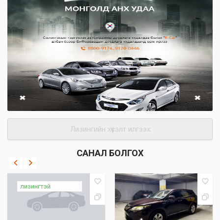
Лизингийн хүсэлт илгээх
САНАЛ БОЛГОХ
лизингтэй