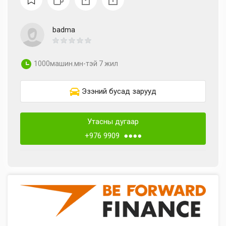
badma
1000машин.мн-тэй 7 жил
Эзэний бусад зарууд
Утасны дугаар
+976 9909 ●●●●