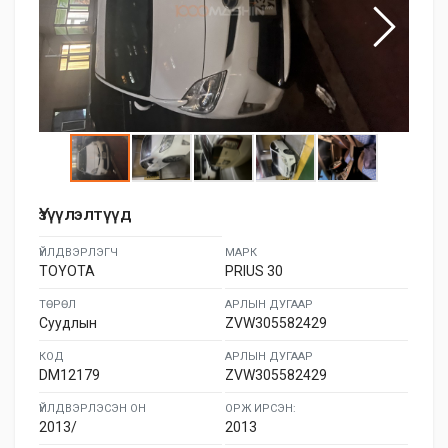
Үзүүлэлтүүд
ҮЙЛДВЭРЛЭГЧ
МАРК
TOYOTA
PRIUS 30
ТӨРӨЛ
АРЛЫН ДУГААР
Суудлын
ZVW305582429
КОД
АРЛЫН ДУГААР
DM12179
ZVW305582429
ҮЙЛДВЭРЛЭСЭН ОН
ОРЖ ИРСЭН:
2013/
2013