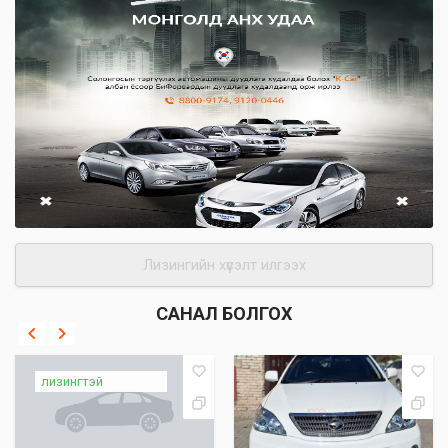
Лизингийн хүсэлт илгээх
САНАЛ БОЛГОХ
лизингтэй