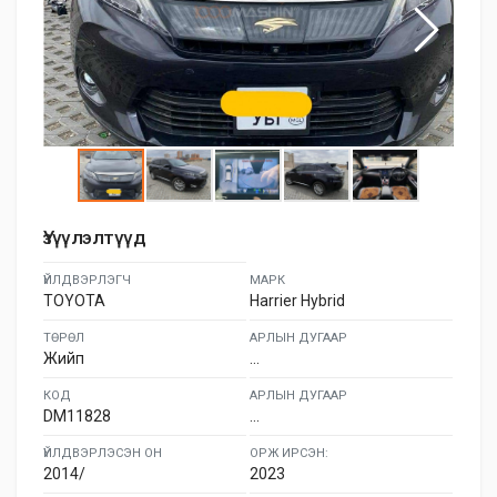
Үзүүлэлтүүд
ҮЙЛДВЭРЛЭГЧ
МАРК
TOYOTA
Harrier Hybrid
ТӨРӨЛ
АРЛЫН ДУГААР
Жийп
...
КОД
АРЛЫН ДУГААР
DM11828
...
ҮЙЛДВЭРЛЭСЭН ОН
ОРЖ ИРСЭН:
2014/
2023