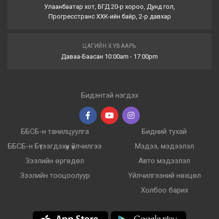
Улаанбаатар хот, БГД 20-р хороо, Дунд гол,
Прогресстранс ХХК-ийн байр, 2-р давхар
ЦАГИЙН ХУВААРЬ
Даваа-Баасан 10:00am - 17:00pm
Бидэнтэй нэгдэх
ББСБ-н танилцуулга
Бидний тухай
ББСБ-н Бүтээгдэхүүн үйлчилгээ
Мэдээ, мэдээлэл
Зээлийн өргөдөл
Авто мэдээлэл
Зээлийн тооцоолуур
Үйлчилгээний нөхцөл
Холбоо барих