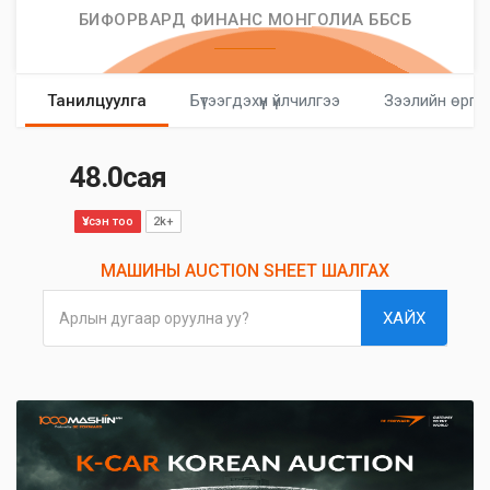
БИФОРВАРД ФИНАНС МОНГОЛИА ББСБ
Танилцуулга
Бүтээгдэхүүн үйлчилгээ
Зээлийн өргө
48.0сая
Үзсэн тоо
2k+
МАШИНЫ AUCTION SHEET ШАЛГАХ
ХАЙХ
Арлын дугаар оруулна уу?