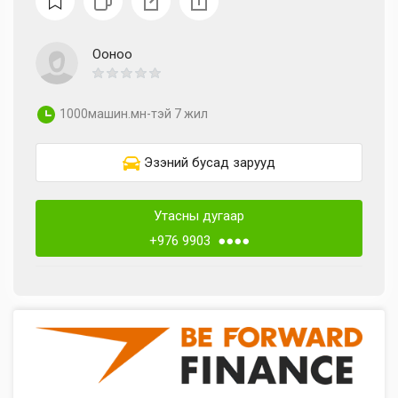
Ооноо
1000машин.мн-тэй 7 жил
Эзэний бусад зарууд
Утасны дугаар
+976 9903 ●●●●