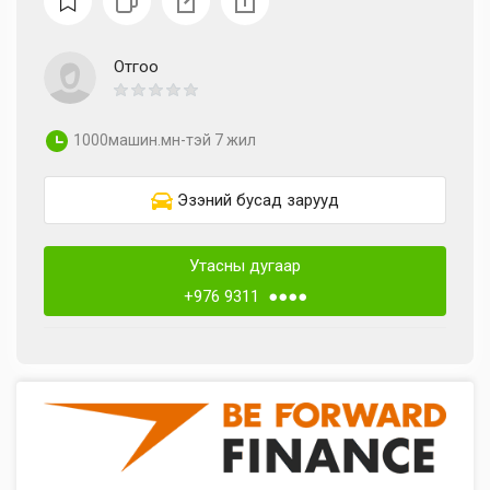
Отгоо
1000машин.мн-тэй 7 жил
Эзэний бусад зарууд
Утасны дугаар
+976 9311 ●●●●