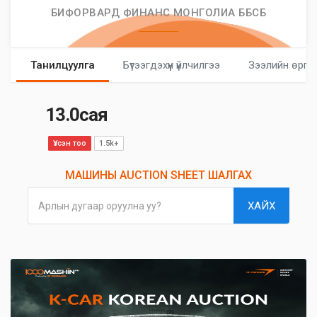
БИФОРВАРД ФИНАНС МОНГОЛИА ББСБ
Танилцуулга
Бүтээгдэхүүн үйлчилгээ
Зээлийн өргө
13.0сая
Үзсэн тоо
1.5k+
МАШИНЫ AUCTION SHEET ШАЛГАХ
ХАЙХ
Арлын дугаар оруулна уу?