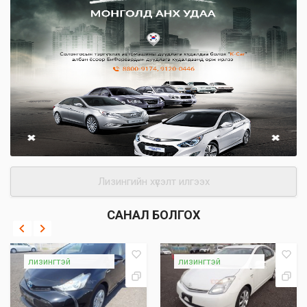
Лизингийн хүсэлт илгээх
САНАЛ БОЛГОХ
лизингтэй
лизингтэй