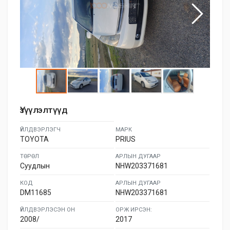
Үзүүлэлтүүд
ҮЙЛДВЭРЛЭГЧ
МАРК
TOYOTA
PRIUS
ТӨРӨЛ
АРЛЫН ДУГААР
Суудлын
NHW203371681
КОД
АРЛЫН ДУГААР
DM11685
NHW203371681
ҮЙЛДВЭРЛЭСЭН ОН
ОРЖ ИРСЭН:
2008/
2017