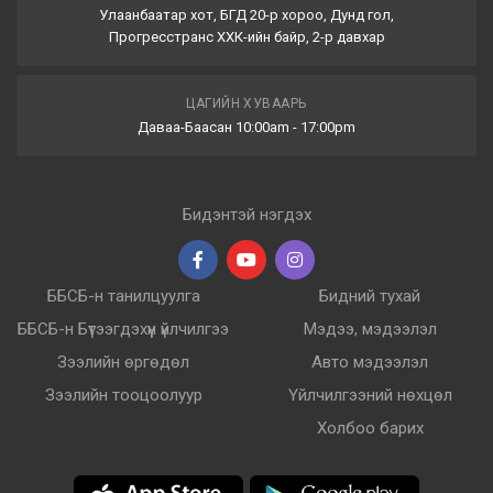
Улаанбаатар хот, БГД 20-р хороо, Дунд гол,
Прогресстранс ХХК-ийн байр, 2-р давхар
ЦАГИЙН ХУВААРЬ
Даваа-Баасан 10:00am - 17:00pm
Бидэнтэй нэгдэх
ББСБ-н танилцуулга
Бидний тухай
ББСБ-н Бүтээгдэхүүн үйлчилгээ
Мэдээ, мэдээлэл
Зээлийн өргөдөл
Авто мэдээлэл
Зээлийн тооцоолуур
Үйлчилгээний нөхцөл
Холбоо барих