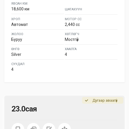
ЯВСАН КМ:
18,600 км
ШАТАХУУН
ХРОП
МОТОР СС
Автомат
2,440 cc
ЖОЛОО
ХӨТЛӨГЧ
Буруу
Мостгүй
ӨНГӨ
ХААЛГА
Silver
4
СУУДАЛ
4
Дугаар аваагүй
23.0сая