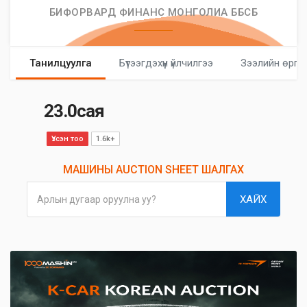
БИФОРВАРД ФИНАНС МОНГОЛИА ББСБ
Танилцуулга
Бүтээгдэхүүн үйлчилгээ
Зээлийн өргө
23.0сая
Үзсэн тоо
1.6k+
МАШИНЫ AUCTION SHEET ШАЛГАХ
ХАЙХ
Арлын дугаар оруулна уу?