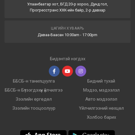
Улаанбаатар хот, БГД 20-р хороо, Дунд гол,
Прогресстранс ХХК-ийн байр, 2-р давхар
ЦАГИЙН ХУВААРЬ
Даваа-Баасан 10:00am - 17:00pm
Бидэнтэй нэгдэх
ББСБ-н танилцуулга
Бидний тухай
ББСБ-н Бүтээгдэхүүн үйлчилгээ
Мэдээ, мэдээлэл
Зээлийн өргөдөл
Авто мэдээлэл
Зээлийн тооцоолуур
Үйлчилгээний нөхцөл
Холбоо барих