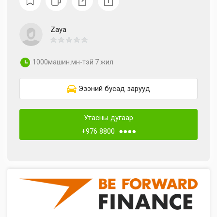
Zaya
1000машин.мн-тэй 7 жил
Эзэний бусад зарууд
Утасны дугаар
+976 8800 ●●●●