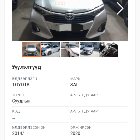
Үзүүлэлтүүд
ҮЙЛДВЭРЛЭГЧ
МАРК
TOYOTA
SAI
ТӨРӨЛ
АРЛЫН ДУГААР
Суудлын
.
КОД
АРЛЫН ДУГААР
...
.
ҮЙЛДВЭРЛЭСЭН ОН
ОРЖ ИРСЭН:
2014/
2020