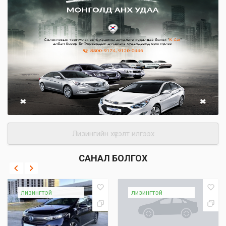
Лизингийн хүсэлт илгээх
САНАЛ БОЛГОХ
лизингтэй
лизингтэй