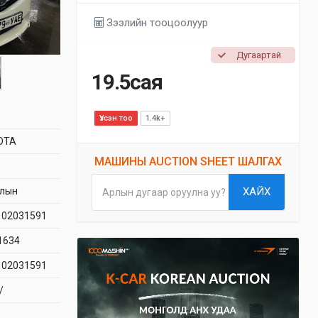
Зээлийн тооцоолуур
Дугаартай
19.5сая
Үзсэн тоо
1.4k+
OTA
МАШИНЫ AUCTION SHEET ШАЛГАХ
длын
ХАЙХ
Арлын дугаар оруулна уу?
02031591
1634
02031591
/