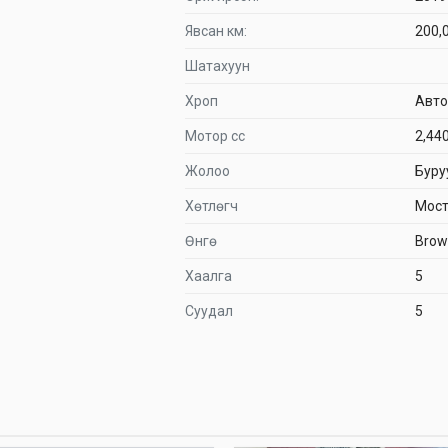
Явсан км:
200,
Шатахуун
Хроп
Авт
Мотор сс
2,440
Жолоо
Буру
Хөтлөгч
Мост
Өнгө
Brow
Хаалга
5
Суудал
5