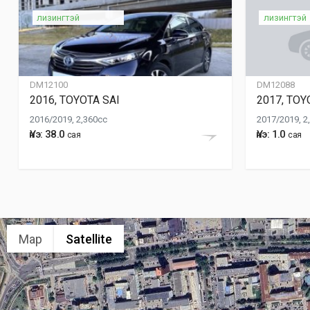
лизингтэй
лизингтэй
DM12100
DM12088
2016, TOYOTA SAI
2017, TOY
2016/2019, 2,360cc
2017/2019, 2
Үнэ: 38.0
Үнэ: 1.0
сая
сая
Map
Satellite