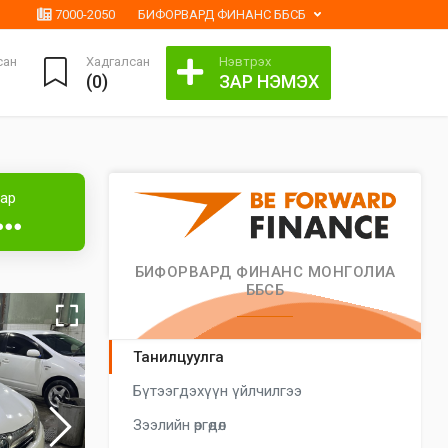
7000-2050
БИФОРВАРД ФИНАНС ББСБ
сан
Хадгалсан
Нэвтрэх
(
0
)
ЗАР НЭМЭХ
аар
●●●
БИФОРВАРД ФИНАНС МОНГОЛИА
ББСБ
Танилцуулга
Бүтээгдэхүүн үйлчилгээ
Зээлийн өргөдөл