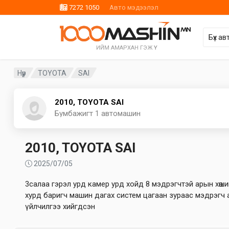
7272 1050
Авто мэдээлэл
ИЙМ АМАРХАН ГЭЖ ҮҮ
Нүүр
TOYOTA
SAI
2010, TOYOTA SAI
Бумбажигт
1 автомашин
2010, TOYOTA SAI
2025/07/05
3салаа гэрэл урд камер урд хойд 8 мэдрэгчтэй арын хөши
хурд баригч машин дагах систем цагаан зураас мэдрэгч 
үйлчилгээ хийгдсэн