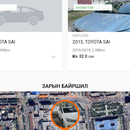
лизингтэй
DM12053
OTA SAI
2013, TOYOTA SAI
,390cc
2013/2019, 2,380cc
Үнэ: 32.0
сая
ЗАРЫН БАЙРШИЛ