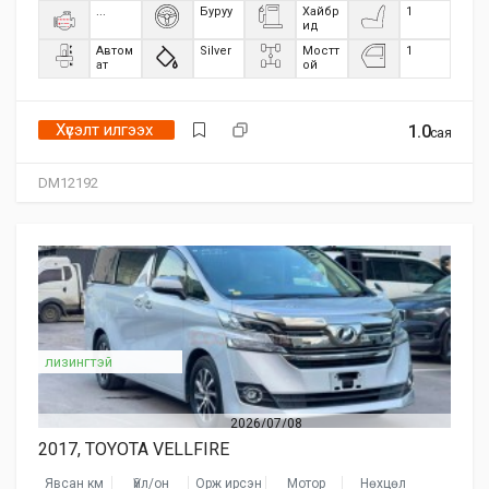
...
Буруу
Хайбр
1
ид
Автом
Silver
Мостт
1
ат
ой
Хүсэлт илгээх
1.0
сая
DM12192
лизингтэй
2026/07/08
2017, TOYOTA VELLFIRE
Явсан км
Үйл/он
Орж ирсэн
Мотор
Нөхцөл