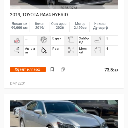
2026/07/31
2019, TOYOTA RAV4 HYBRID
Явсан км
Үйл/он
Орж ирсэн
Мотор
Нөхцөл
99,000 км
2019/
2026
2,490сс
Дугааргүй
...
Буруу
Хайбр
5
ид
Автом
Pearl
Мостт
4
ат
ой
Хүсэлт илгээх
73.8
сая
DM12201