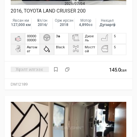
2026/07/04
2016, TOYOTA LAND CRUISER 200
Явсан км
Үйл/он
Орж ирсэн
Мотор
Нөхцөл
127,000 км
2016/
2018
4,890сс
Дугааргүй
00000
Зөв
Дизе
5
00000
ль
Автом
Black
Мостт
5
ат
ой
Хүсэлт илгээх
145.0
сая
DM12189