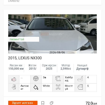
DM8392
лизингтэй
2026/08/06
2015, LEXUS NX300
Явсан км
Үйл/он
Орж ирсэн
Мотор
Нөхцөл
150,000 км
2015/
2025
2,590сс
Дугааргүй
...
Зөв
Хайбр
4
ид
Автом
White
Мостг
5
ат
үй
Хүсэлт илгээх
72.0
сая