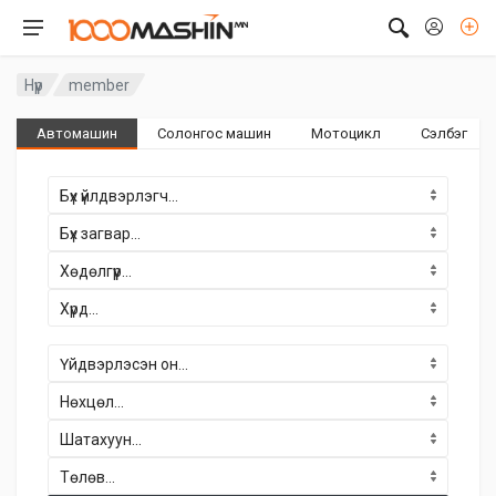
Нүүр
member
Автомашин
Солонгос машин
Мотоцикл
Сэлбэг