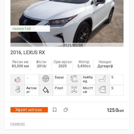
лизингтэй
2025/01/30
2016, LEXUS RX
Явсан км
Үйл/он
Орж ирсэн
Мотор
Нөхцөл
83,500 км
2016/
2025
3,450сс
Дугааргүй
...
Буруу
Хайбр
5
ид
Автом
Pearl
Мостт
5
ат
ой
Хүсэлт илгээх
125.0
сая
DM8393