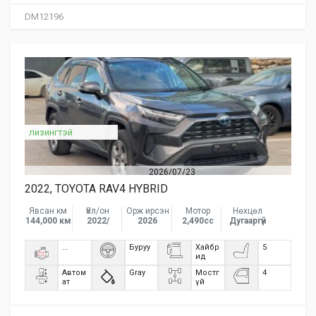
DM12196
лизингтэй
2026/07/23
2022, TOYOTA RAV4 HYBRID
Явсан км
Үйл/он
Орж ирсэн
Мотор
Нөхцөл
144,000 км
2022/
2026
2,490сс
Дугааргүй
...
Буруу
Хайбр
5
ид
Автом
Gray
Мостг
4
ат
үй