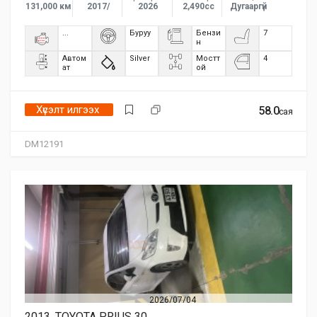
131,000 км
2017/
2026
2,490сс
Дугааргүй
...
Буруу
Бензи
7
н
Автом
Silver
Мостт
4
ат
ой
Хүсэлт илгээх
58.0
сая
DM12191
2026/07/04
2013, TOYOTA PRIUS 30