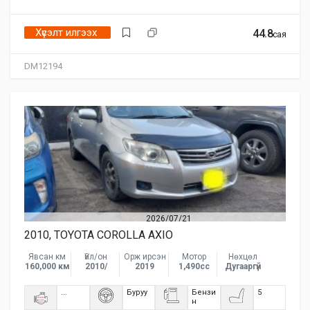
Хүсэлт илгээх
44.8
сая
DM12194
2026/07/21
2010, TOYOTA COROLLA AXIO
Явсан км
Үйл/он
Орж ирсэн
Мотор
Нөхцөл
160,000 км
2010/
2019
1,490сс
Дугааргүй
...
Буруу
Бензи
5
н