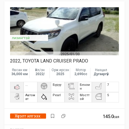
лизингтэй
2025/01/30
2022, TOYOTA LAND CRUISER PRADO
Явсан км
Үйл/он
Орж ирсэн
Мотор
Нөхцөл
36,000 км
2022/
2025
2,690сс
Дугааргүй
...
Буруу
Бензи
7
н
Автом
Pearl
Мостт
5
ат
ой
Хүсэлт илгээх
145.0
сая