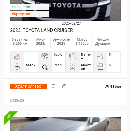
лизингтэй
бартертай
2025/02/27
2023, TOYOTA LAND CRUISER
Явсан км
Үйл/он
Орж ирсэн
Мотор
Нөхцөл
5,260 км
2023/
2025
3,450сс
Дугааргүй
...
Буруу
Бензи
5
н
Автом
Pearl
Мостт
5
ат
ой
Хүсэлт илгээх
299.0
сая
DM8623
VIP