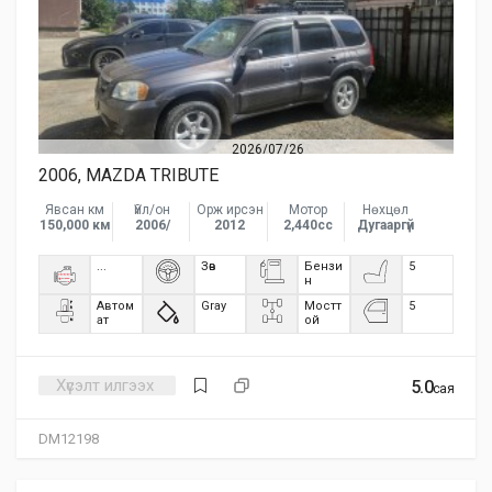
2026/07/26
2006, MAZDA TRIBUTE
Явсан км
Үйл/он
Орж ирсэн
Мотор
Нөхцөл
150,000 км
2006/
2012
2,440сс
Дугааргүй
...
Зөв
Бензи
5
н
Автом
Gray
Мостт
5
ат
ой
Хүсэлт илгээх
5.0
сая
DM12198