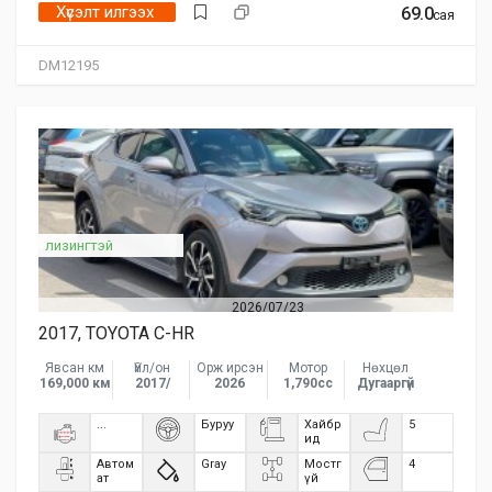
Хүсэлт илгээх
69.0
сая
DM12195
лизингтэй
2026/07/23
2017, TOYOTA C-HR
Явсан км
Үйл/он
Орж ирсэн
Мотор
Нөхцөл
169,000 км
2017/
2026
1,790сс
Дугааргүй
...
Буруу
Хайбр
5
ид
Автом
Gray
Мостг
4
ат
үй