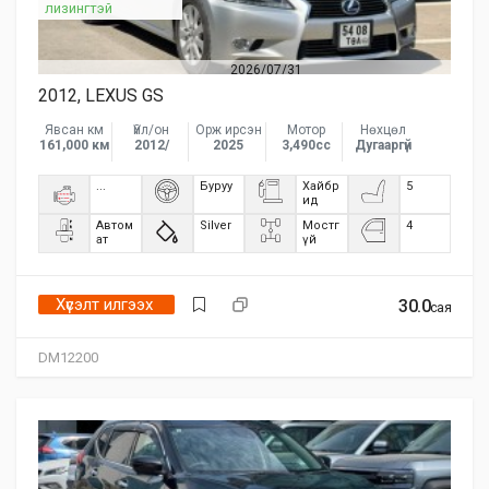
лизингтэй
2026/07/31
2012, LEXUS GS
Явсан км
Үйл/он
Орж ирсэн
Мотор
Нөхцөл
161,000 км
2012/
2025
3,490сс
Дугааргүй
...
Буруу
Хайбр
5
ид
Автом
Silver
Мостг
4
ат
үй
Хүсэлт илгээх
30.0
сая
DM12200