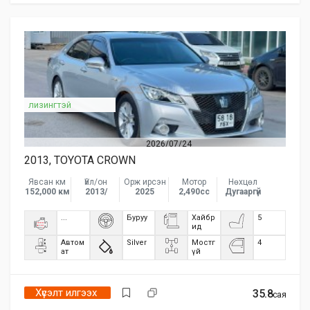
лизингтэй
2026/07/24
2013, TOYOTA CROWN
Явсан км
Үйл/он
Орж ирсэн
Мотор
Нөхцөл
152,000 км
2013/
2025
2,490сс
Дугааргүй
...
Буруу
Хайбр
5
ид
Автом
Silver
Мостг
4
ат
үй
Хүсэлт илгээх
35.8
сая