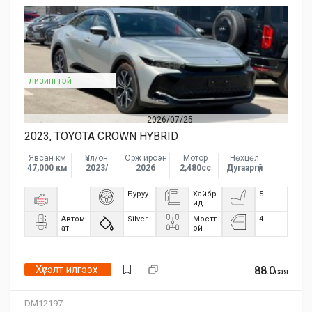
лизингтэй
2026/07/25
2023, TOYOTA CROWN HYBRID
Явсан км
Үйл/он
Орж ирсэн
Мотор
Нөхцөл
47,000 км
2023/
2026
2,480сс
Дугааргүй
...
Буруу
Хайбр
5
ид
Автом
Silver
Мостт
4
ат
ой
Хүсэлт илгээх
88.0
сая
DM12197