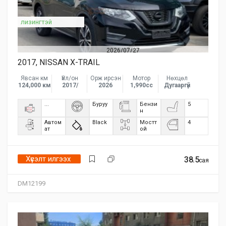
лизингтэй
2026/07/27
2017, NISSAN X-TRAIL
Явсан км
Үйл/он
Орж ирсэн
Мотор
Нөхцөл
124,000 км
2017/
2026
1,990сс
Дугааргүй
...
Буруу
Бензи
5
н
Автом
Black
Мостт
4
ат
ой
Хүсэлт илгээх
38.5
сая
DM12199