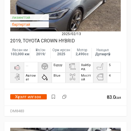
лизингтэй
бартертай
2025/02/13
2019, TOYOTA CROWN HYBRID
Явсан км
Үйл/он
Орж ирсэн
Мотор
Нөхцөл
103,000 км
2019/
2025
2,490сс
Дугааргүй
...
Буруу
Хайбр
5
ид
Автом
Blue
Мостт
4
ат
ой
Хүсэлт илгээх
83.0
сая
DM8483