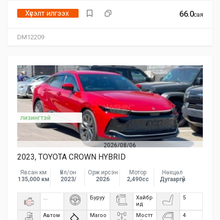
Хүсэлт илгээх
66.0
сая
DM12209
лизингтэй
2026/08/06
2023, TOYOTA CROWN HYBRID
Явсан км
Үйл/он
Орж ирсэн
Мотор
Нөхцөл
135,000 км
2023/
2026
2,490сс
Дугааргүй
...
Буруу
Хайбр
5
ид
Автом
Maroo
Мостт
4