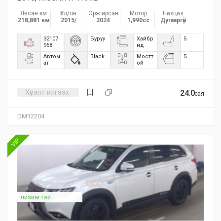
Явсан км
Үйл/он
Орж ирсэн
Мотор
Нөхцөл
218,881 км
2015/
2024
1,990сс
Дугааргүй
32107
Буруу
Хайбр
5
958
ид
Автом
Black
Мостт
5
ат
ой
Хүсэлт илгээх
24.0
сая
DM12204
VIP
лизингтэй