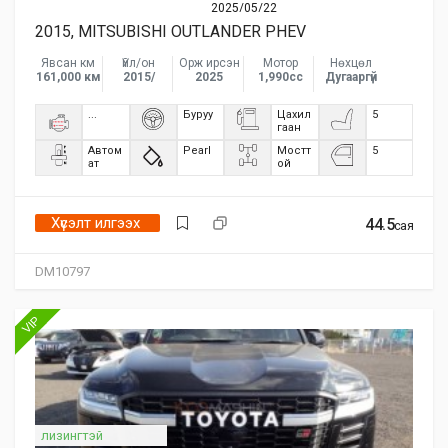
2025/05/22
2015, MITSUBISHI OUTLANDER PHEV
Явсан км
Үйл/он
Орж ирсэн
Мотор
Нөхцөл
161,000 км
2015/
2025
1,990сс
Дугааргүй
...
Буруу
Цахил
5
гаан
Автом
Pearl
Мостт
5
ат
ой
Хүсэлт илгээх
44.5
сая
DM10797
VIP
лизингтэй