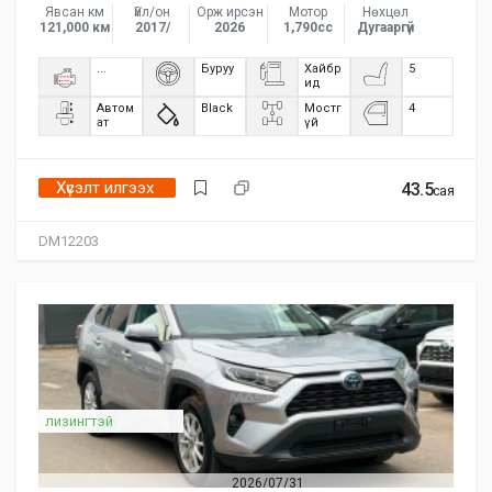
Явсан км
Үйл/он
Орж ирсэн
Мотор
Нөхцөл
121,000 км
2017/
2026
1,790сс
Дугааргүй
...
Буруу
Хайбр
5
ид
Автом
Black
Мостг
4
ат
үй
Хүсэлт илгээх
43.5
сая
DM12203
лизингтэй
2026/07/31