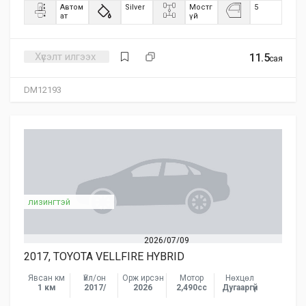
Автом
Silver
Мостг
5
ат
үй
Хүсэлт илгээх
11.5
сая
DM12193
лизингтэй
2026/07/09
2017, TOYOTA VELLFIRE HYBRID
Явсан км
Үйл/он
Орж ирсэн
Мотор
Нөхцөл
1 км
2017/
2026
2,490сс
Дугааргүй