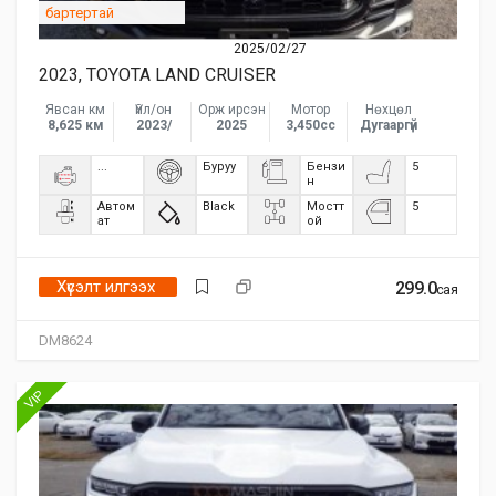
бартертай
2025/02/27
2023, TOYOTA LAND CRUISER
Явсан км
Үйл/он
Орж ирсэн
Мотор
Нөхцөл
8,625 км
2023/
2025
3,450сс
Дугааргүй
...
Буруу
Бензи
5
н
Автом
Black
Мостт
5
ат
ой
Хүсэлт илгээх
299.0
сая
DM8624
VIP