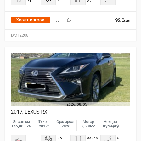
ат
n
ой
Хүсэлт илгээх
92.0
сая
DM12208
2026/08/05
2017, LEXUS RX
Явсан км
Үйл/он
Орж ирсэн
Мотор
Нөхцөл
145,000 км
2017/
2026
3,500сс
Дугааргүй
...
Зөв
Хайбр
5