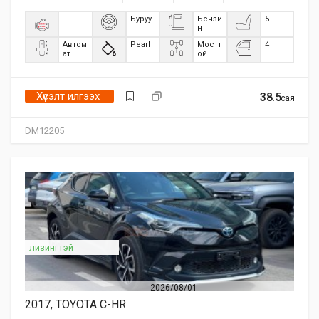
...
Буруу
Бензи
5
н
Автом
Pearl
Мостт
4
ат
ой
Хүсэлт илгээх
38.5
сая
DM12205
лизингтэй
2026/08/01
2017, TOYOTA C-HR