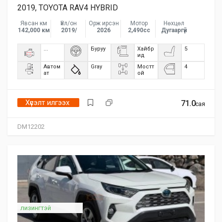
2019, TOYOTA RAV4 HYBRID
Явсан км
Үйл/он
Орж ирсэн
Мотор
Нөхцөл
142,000 км
2019/
2026
2,490сс
Дугааргүй
...
Буруу
Хайбр
5
ид
Автом
Gray
Мостт
4
ат
ой
Хүсэлт илгээх
71.0
сая
DM12202
лизингтэй