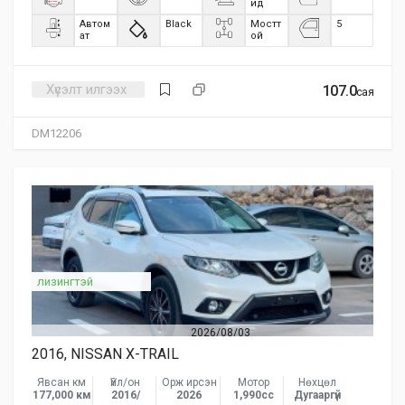
ид
Автом
Black
Мостт
5
ат
ой
Хүсэлт илгээх
107.0
сая
DM12206
лизингтэй
2026/08/03
2016, NISSAN X-TRAIL
Явсан км
Үйл/он
Орж ирсэн
Мотор
Нөхцөл
177,000 км
2016/
2026
1,990сс
Дугааргүй