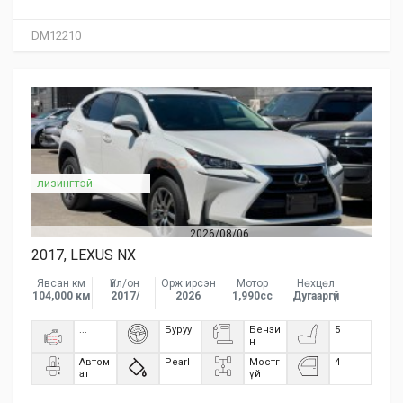
DM12210
лизингтэй
2026/08/06
2017, LEXUS NX
Явсан км
Үйл/он
Орж ирсэн
Мотор
Нөхцөл
104,000 км
2017/
2026
1,990сс
Дугааргүй
...
Буруу
Бензи
5
н
Автом
Pearl
Мостг
4
ат
үй