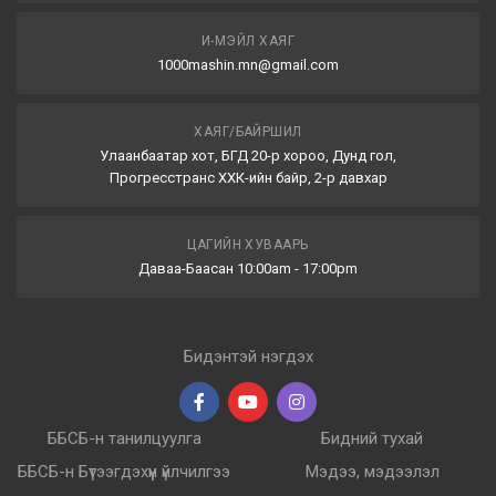
И-МЭЙЛ ХАЯГ
1000mashin.mn@gmail.com
ХАЯГ/БАЙРШИЛ
Улаанбаатар хот, БГД 20-р хороо, Дунд гол,
Прогресстранс ХХК-ийн байр, 2-р давхар
ЦАГИЙН ХУВААРЬ
Даваа-Баасан 10:00am - 17:00pm
Бидэнтэй нэгдэх
ББСБ-н танилцуулга
Бидний тухай
ББСБ-н Бүтээгдэхүүн үйлчилгээ
Мэдээ, мэдээлэл