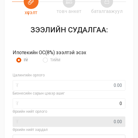
товч анкет
баталгаажуул
хүсэлт
ЗЭЭЛИЙН СУДАЛГАА:
Ипотекийн ОС(8%) зээлтэй эсэх
ҮГҮЙ
ТИЙМ
Цалингийн орлого
₮
Бизнесийн сарын цэвэр ашиг
₮
Өрхийн нийт орлого
₮
Өрхийн нийт зардал