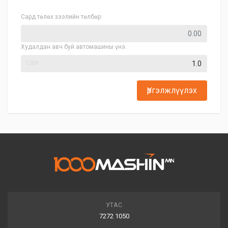
Сард төлөх зээлийн төлбөр:
Худалдан авч буй автомашины үнэ:
сая
Үргэлжлүүлэх
УТАС
7272 1050