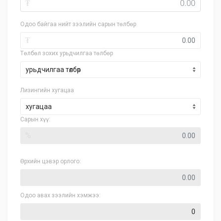
₮
Одоо байгаа нийт зээлийн сарын төлбөр
₮
Төлбөл зохих урьдчилгаа төлбөр
Лизингийн хугацаа
хугацаа
Сарын хүү:
%
Өрхийн цэвэр орлого:
Одоо авах зээлийн хэмжээ: