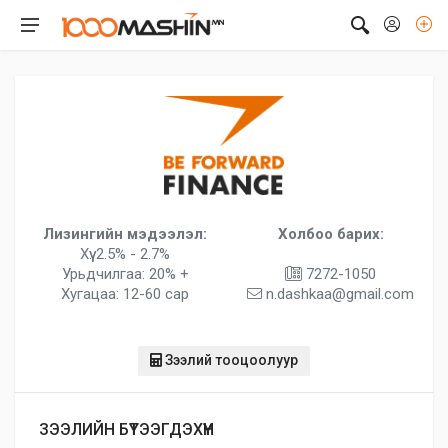
Лизингийн мэдээлэл:
Холбоо барих:
Хүү: 2.5% - 2.7%
Урьдчилгаа: 20% +
7272-1050
Хугацаа: 12-60 сар
n.dashkaa@gmail.com
Зээлий тооцоолуур
ЗЭЭЛИЙН БҮТЭЭГДЭХҮҮН