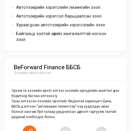
Автотээврийн хэрэгслийн лизингийн зээл
Автотээврийн хэрэгсэл барьцаалсан зээл
Хураагдсан автотээврийн хэрэгсэлийн зээл
Байгальд ээлтэй хүүгийн хөнгөлөлттэй ногоон
зээл
BeForward Finance ББСБ
Зээлийн хүсэлт илгээх
Эрхэм та зээлийн хүсэлт илгээх зээлийн өргөдлийн маягтыг үнэн
бодитоор бөглөн илгээнэ үү!
Таны илгээсэн зээлийн хүсэлтийг бидэнтэй харилцагч Банк,
ББСБ-д илгээн “автомашин лизингээр”-ээр худалдан авах
болзол хангаж буй талаар урьдчилсан дүгнэлт гаргуулж тантай
шуурхай холбогдох болно.