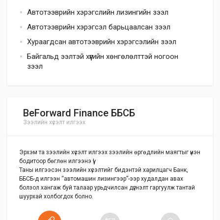
Автотээврийн хэрэгслийн лизингийн зээл
Автотээврийн хэрэгсэл барьцаалсан зээл
Хураагдсан автотээврийн хэрэгсэлийн зээл
Байгальд ээлтэй хүүгийн хөнгөлөлттэй ногоон
зээл
BeForward Finance ББСБ
Зээлийн хүсэлт илгээх
Эрхэм та зээлийн хүсэлт илгээх зээлийн өргөдлийн маягтыг үнэн
бодитоор бөглөн илгээнэ үү!
Таны илгээсэн зээлийн хүсэлтийг бидэнтэй харилцагч Банк,
ББСБ-д илгээн “автомашин лизингээр”-ээр худалдан авах
болзол хангаж буй талаар урьдчилсан дүгнэлт гаргуулж тантай
шуурхай холбогдох болно.