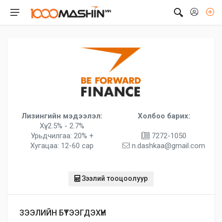
Лизингийн мэдээлэл:
Холбоо барих:
Хүү: 2.5% - 2.7%
Урьдчилгаа: 20% +
7272-1050
Хугацаа: 12-60 сар
n.dashkaa@gmail.com
Зээлий тооцоолуур
ЗЭЭЛИЙН БҮТЭЭГДЭХҮҮН