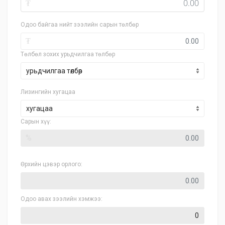
₮
Одоо байгаа нийт зээлийн сарын төлбөр
₮
Төлбөл зохих урьдчилгаа төлбөр
Лизингийн хугацаа
хугацаа
Сарын хүү:
%
Өрхийн цэвэр орлого:
Одоо авах зээлийн хэмжээ: