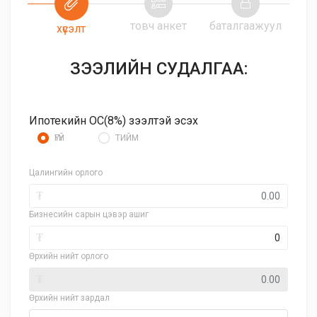
товч анкет
баталгаажуул
хүсэлт
ЗЭЭЛИЙН СУДАЛГАА:
Ипотекийн ОС(8%) зээлтэй эсэх
ҮГҮЙ
ТИЙМ
Цалингийн орлого
₮
Бизнесийн сарын цэвэр ашиг
₮
Өрхийн нийт орлого
₮
Өрхийн нийт зардал