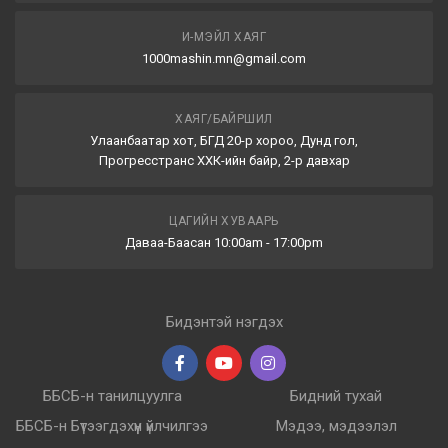
И-МЭЙЛ ХАЯГ
1000mashin.mn@gmail.com
ХАЯГ/БАЙРШИЛ
Улаанбаатар хот, БГД 20-р хороо, Дунд гол,
Прогресстранс ХХК-ийн байр, 2-р давхар
ЦАГИЙН ХУВААРЬ
Даваа-Баасан 10:00am - 17:00pm
Бидэнтэй нэгдэх
ББСБ-н танилцуулга
Бидний тухай
ББСБ-н Бүтээгдэхүүн үйлчилгээ
Мэдээ, мэдээлэл