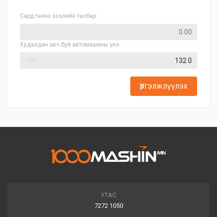
Сард төлөх зээлийн төлбөр:
Худалдан авч буй автомашины үнэ:
сая
Үргэлжлүүлэх
УТАС
7272 1050